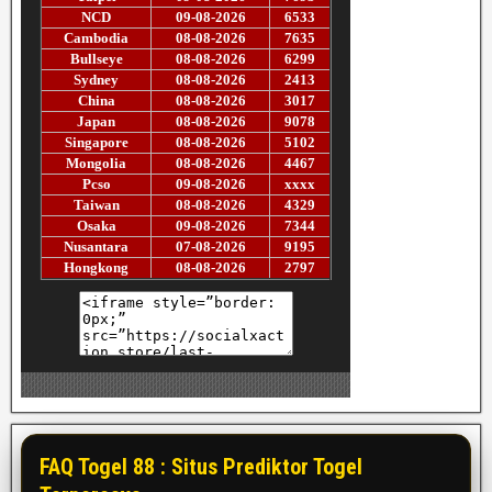
FAQ Togel 88 : Situs Prediktor Togel