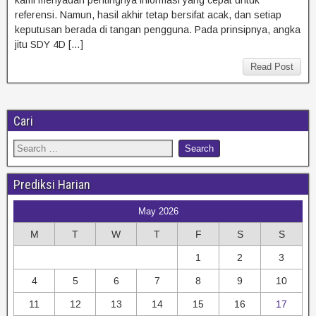
kami menyadari pentingnya informasi yang cepat untuk
referensi. Namun, hasil akhir tetap bersifat acak, dan setiap
keputusan berada di tangan pengguna. Pada prinsipnya, angka
jitu SDY 4D […]
Read Post
Cari
Prediksi Harian
May 2026
M
T
W
T
F
S
S
1
2
3
4
5
6
7
8
9
10
11
12
13
14
15
16
17