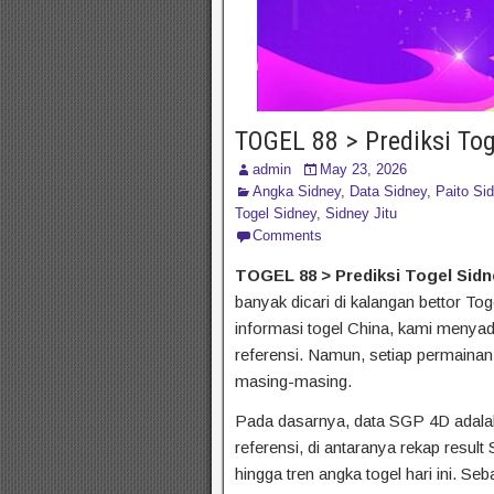
TOGEL 88 > Prediksi To
admin
May 23, 2026
Angka Sidney
,
Data Sidney
,
Paito Si
Togel Sidney
,
Sidney Jitu
Comments
TOGEL 88 > Prediksi Togel Sidn
banyak dicari di kalangan bettor To
informasi togel China, kami menyada
referensi. Namun, setiap permainan 
masing-masing.
Pada dasarnya, data SGP 4D adalah
referensi, di antaranya rekap resul
hingga tren angka togel hari ini. S