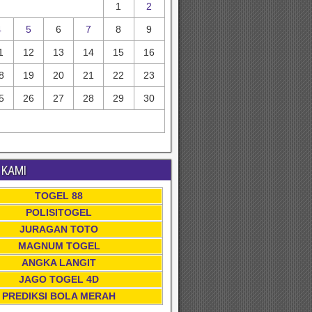
1
2
4
5
6
7
8
9
1
12
13
14
15
16
8
19
20
21
22
23
5
26
27
28
29
30
 KAMI
TOGEL 88
POLISITOGEL
JURAGAN TOTO
MAGNUM TOGEL
ANGKA LANGIT
JAGO TOGEL 4D
PREDIKSI BOLA MERAH