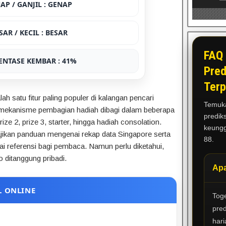
AP / GANJIL : GENAP
SAR / KECIL : BESAR
FAQ 
ENTASE KEMBAR : 41%
Pred
Terp
ah satu fitur paling populer di kalangan pencari
Temuka
u, mekanisme pembagian hadiah dibagi dalam beberapa
predik
rize 2, prize 3, starter, hingga hadiah consolation.
keungg
jikan panduan mengenai rekap data Singapore serta
88.
i referensi bagi pembaca. Namun perlu diketahui,
o ditanggung pribadi.
Apa
L ONLINE
Toge
pre
hari