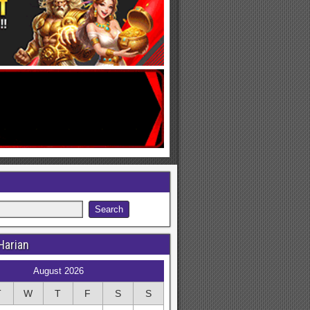
Harian
August 2026
T
W
T
F
S
S