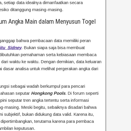
a, setiap data idealnya dimanfaatkan secara
resiko ditanggung masing-masing.
rum Angka Main dalam Menyusun Togel
enganggap bahwa pembacaan data memiliki peran
jitu Sidney
. Bukan siapa saja bisa membuat
na dibutuhkan pemahaman serta kebiasaan membaca
 dari waktu ke waktu. Dengan demikian, data keluaran
i dasar analisa untuk melihat pergerakan angka dari
fungsi sebagai wadah berkumpul para pencari
bahasan seputar
Hongkong Pools
. Di forum seperti
pini seputar tren angka tertentu serta informasi
g-masing. Meski begitu, sebaiknya disadari bahwa
ni subjektif, bukan didukung data valid. Karena itu,
jib dipertimbangkan, terutama karena para pembaca
mbilan keputusan.