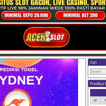
Cari
Prediksi 
M