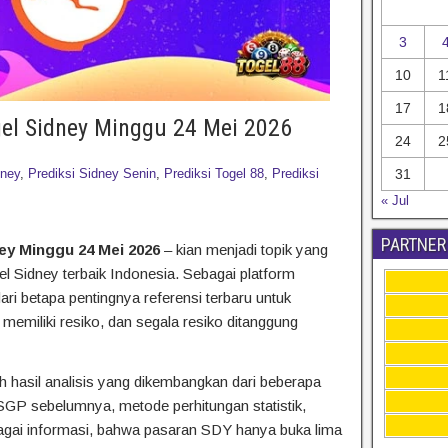
3
10
1
17
1
gel Sidney Minggu 24 Mei 2026
24
2
dney
,
Prediksi Sidney Senin
,
Prediksi Togel 88
,
Prediksi
31
« Jul
PARTNER
ey Minggu 24 Mei 2026
– kian menjadi topik yang
gel Sidney terbaik Indonesia. Sebagai platform
ri betapa pentingnya referensi terbaru untuk
memiliki resiko, dan segala resiko ditanggung
 hasil analisis yang dikembangkan dari beberapa
t SGP sebelumnya, metode perhitungan statistik,
ebagai informasi, bahwa pasaran SDY hanya buka lima