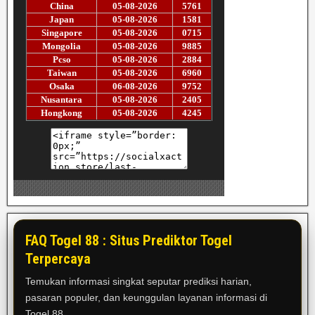
FAQ Togel 88 : Situs Prediktor Togel
Terpercaya
Temukan informasi singkat seputar prediksi harian,
pasaran populer, dan keunggulan layanan informasi di
Togel 88.