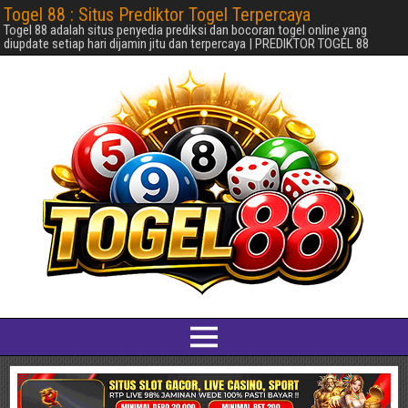
Togel 88 : Situs Prediktor Togel Terpercaya
Togel 88 adalah situs penyedia prediksi dan bocoran togel online yang
diupdate setiap hari dijamin jitu dan terpercaya | PREDIKTOR TOGEL 88