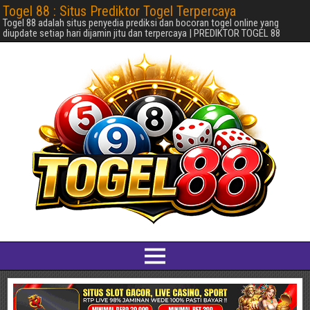
Togel 88 : Situs Prediktor Togel Terpercaya
Togel 88 adalah situs penyedia prediksi dan bocoran togel online yang
diupdate setiap hari dijamin jitu dan terpercaya | PREDIKTOR TOGEL 88