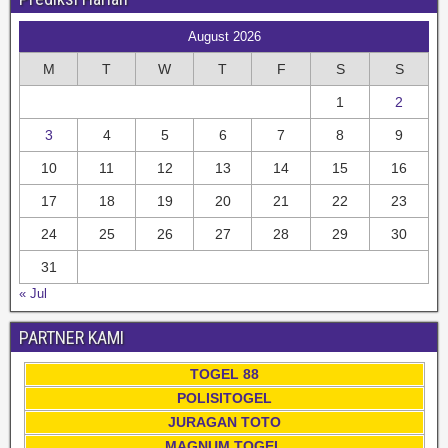
August 2026
M
T
W
T
F
S
S
1
2
3
4
5
6
7
8
9
10
11
12
13
14
15
16
17
18
19
20
21
22
23
24
25
26
27
28
29
30
31
« Jul
PARTNER KAMI
TOGEL 88
POLISITOGEL
JURAGAN TOTO
MAGNUM TOGEL