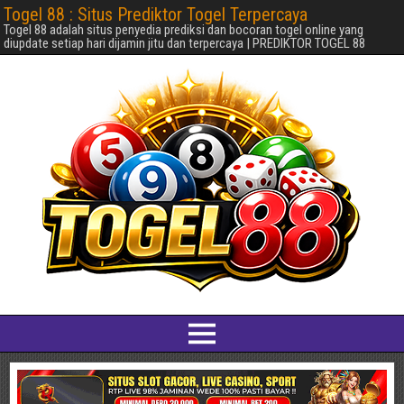
Togel 88 : Situs Prediktor Togel Terpercaya
Togel 88 adalah situs penyedia prediksi dan bocoran togel online yang
diupdate setiap hari dijamin jitu dan terpercaya | PREDIKTOR TOGEL 88