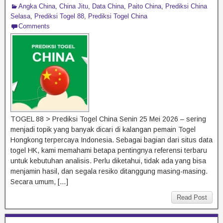
Angka China
,
China Jitu
,
Data China
,
Paito China
,
Prediksi China
Selasa
,
Prediksi Togel 88
,
Prediksi Togel China
Comments
TOGEL 88 > Prediksi Togel China Senin 25 Mei 2026 – sering
menjadi topik yang banyak dicari di kalangan pemain Togel
Hongkong terpercaya Indonesia. Sebagai bagian dari situs data
togel HK, kami memahami betapa pentingnya referensi terbaru
untuk kebutuhan analisis. Perlu diketahui, tidak ada yang bisa
menjamin hasil, dan segala resiko ditanggung masing-masing.
Secara umum, […]
Read Post