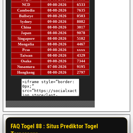
FAQ Togel 88 : Situs Prediktor Togel