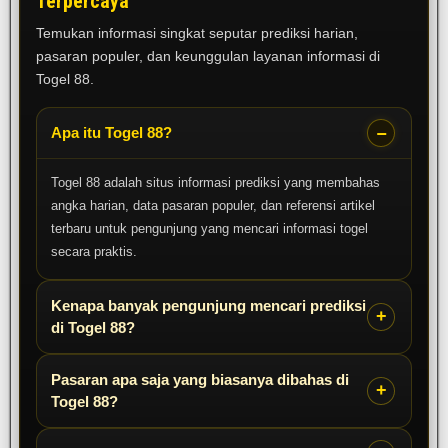
Terpercaya
Temukan informasi singkat seputar prediksi harian,
pasaran populer, dan keunggulan layanan informasi di
Togel 88.
Apa itu Togel 88?
Togel 88 adalah situs informasi prediksi yang membahas
angka harian, data pasaran populer, dan referensi artikel
terbaru untuk pengunjung yang mencari informasi togel
secara praktis.
Kenapa banyak pengunjung mencari prediksi
di Togel 88?
Pasaran apa saja yang biasanya dibahas di
Togel 88?