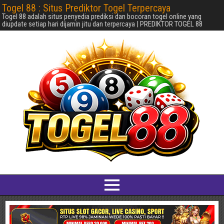
Togel 88 : Situs Prediktor Togel Terpercaya
Togel 88 adalah situs penyedia prediksi dan bocoran togel online yang
diupdate setiap hari dijamin jitu dan terpercaya | PREDIKTOR TOGEL 88