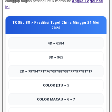
dianggap bagian penting untuk membuat
Angka Togel hari
ini
.
TOGEL 88 > Prediksi Togel China Minggu 24 Mei
2026
4D = 6584
3D = 965
2D = 79*94*71*76*09*88*08*77*97*81*17
COLOK JITU = 5
COLOK MACAU = 6 – 7