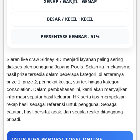
GENAP / GANJIL : GENAP
BESAR / KECIL : KECIL
PERSENTASE KEMBAR : 51%
Siaran live draw Sidney 4D menjadi layanan paling sering
diakses oleh pengguna Jepang Pools. Selain itu, mekanisme
hasil prize tersedia dalam beberapa kategori, di antaranya
prize 1, prize 2, peringkat ketiga, starter, hingga kategori
consolation. Dalam pembahasan ini, kami akan menyajikan
informasi seputar hasil keluaran HK serta tips mempelajari
rekap hasil sebagai referensi untuk pengguna. Sebagai
catatan, hasil bersifat acak, dan segala resiko ditanggung
pribadi.
INTIP JUGA PREDIKSI TOGEL ONLINE