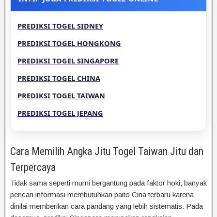
PREDIKSI TOGEL SIDNEY
PREDIKSI TOGEL HONGKONG
PREDIKSI TOGEL SINGAPORE
PREDIKSI TOGEL CHINA
PREDIKSI TOGEL TAIWAN
PREDIKSI TOGEL JEPANG
Cara Memilih Angka Jitu Togel Taiwan Jitu dan
Terpercaya
Tidak sama seperti murni bergantung pada faktor hoki, banyak
pencari informasi membutuhkan paito Cina terbaru karena
dinilai memberikan cara pandang yang lebih sistematis. Pada