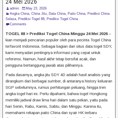
24 Mei 2026
admin
May 23, 2026
Angka China
,
China Jitu
,
Data China
,
Paito China
,
Prediksi China
Selasa
,
Prediksi Togel 88
,
Prediksi Togel China
Comments
TOGEL 88 > Prediksi Togel China Minggu 24 Mei 2026
–
kian menjadi pencarian populer oleh para pecinta Togel China
terfavorit Indonesia. Sebagai bagian dari situs data togel SDY,
kami menyadari pentingnya informasi yang cepat untuk
referensi. Namun, hasil akhir tetap bersifat acak, dan
pengguna bertanggung jawab atas pilihannya.
Pada dasarnya, angka jitu SDY 4D adalah hasil analisis yang
dirangkum dari berbagai sumber, di antaranya history keluaran
SGP sebelumnya, rumus perhitungan peluang, hingga tren
angka togel hari ini. Perlu dipahami, bahwa togel Hongkong
memiliki jadwal draw lima hari dalam satu pekan, yaitu pada
hari Senin, Rabu, Kamis, Sabtu, dan Minggu. Karena itu,
memahami rekapan paito China dan syair HK terbaru