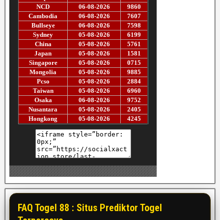
FAQ Togel 88 : Situs Prediktor Togel