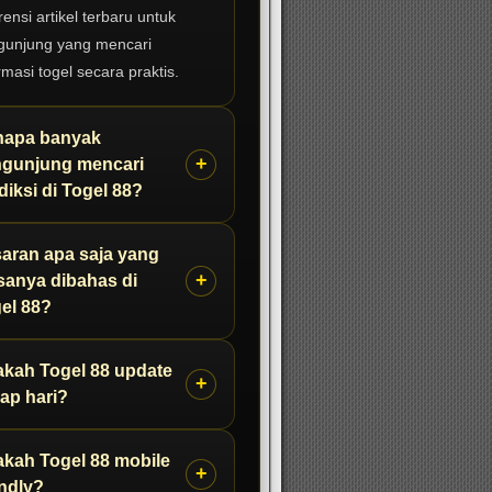
rensi artikel terbaru untuk
gunjung yang mencari
rmasi togel secara praktis.
apa banyak
gunjung mencari
diksi di Togel 88?
aran apa saja yang
sanya dibahas di
el 88?
kah Togel 88 update
iap hari?
kah Togel 88 mobile
endly?