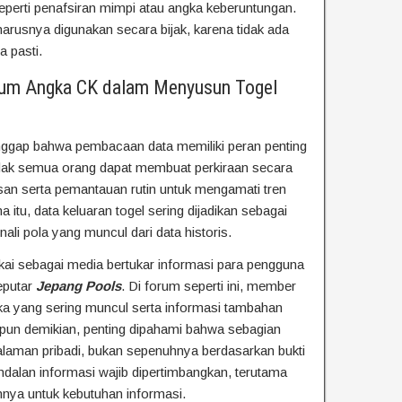
eperti penafsiran mimpi atau angka keberuntungan.
arusnya digunakan secara bijak, karena tidak ada
 pasti.
rum Angka CK dalam Menyusun Togel
nggap bahwa pembacaan data memiliki peran penting
idak semua orang dapat membuat perkiraan secara
san serta pemantauan rutin untuk mengamati tren
a itu, data keluaran togel sering dijadikan sebagai
li pola yang muncul dari data historis.
kai sebagai media bertukar informasi para pengguna
eputar
Jepang Pools
. Di forum seperti ini, member
gka yang sering muncul serta informasi tambahan
pun demikian, penting dipahami bahwa sebagian
alaman pribadi, bukan sepenuhnya berdasarkan bukti
andalan informasi wajib dipertimbangkan, terutama
ya untuk kebutuhan informasi.