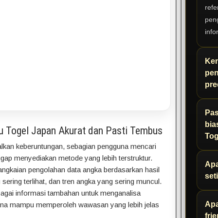
refe
pen
info
Ken
pen
pre
Pas
bia
u Togel Japan Akurat dan Pasti Tembus
Tog
alkan keberuntungan, sebagian pengguna mencari
ggap menyediakan metode yang lebih terstruktur.
Apa
angkaian pengolahan data angka berdasarkan hasil
set
ering terlihat, dan tren angka yang sering muncul.
agai informasi tambahan untuk menganalisa
Apa
una mampu memperoleh wawasan yang lebih jelas
fri