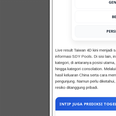
GEN
BE
PERS
Live result Taiwan 4D kini menjadi sa
informasi SDY Pools. Di sisi lain,
kategori, di antaranya posisi utama, 
hingga kategori consolation. Melalui
hasil keluaran China serta cara me
pengunjung. Namun perlu diketahui
resiko ditanggung pribadi.
INTIP JUGA PREDIKSI TOGE