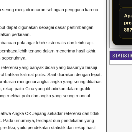
 sering menjadi incaran sebagian pengguna karena
Apa
pre
but dapat digunakan sebagai dasar pertimbangan
88
alkan perkiraan.
caan pola agar lebih sistematis dan lebih rapi.
pembaca lebih tenang dalam menerima hasil akhir,
STATISTI
in sepenuhnya.
referensi yang banyak dicari yang biasanya tersaji
l bahkan kalimat puitis. Saat diuraikan dengan tepat,
gambaran mengenai angka-angka yang sering dibahas
, rekap paito Cina yang dihadirkan dalam grafik
g melihat pola dan angka yang sering muncul
bahwa Angka CK Jepang sekadar referensi dan tidak
k. Pada umumnya, terdapat dua pendekatan yang
diksi, yaitu pendekatan statistik dari rekap hasil