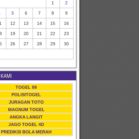
1
2
4
5
6
7
8
9
1
12
13
14
15
16
8
19
20
21
22
23
5
26
27
28
29
30
 KAMI
TOGEL 88
POLISITOGEL
JURAGAN TOTO
MAGNUM TOGEL
ANGKA LANGIT
JAGO TOGEL 4D
PREDIKSI BOLA MERAH