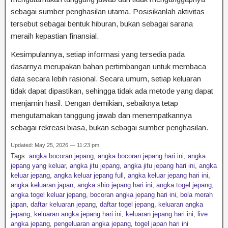
sebagai sumber penghasilan utama. Posisikanlah aktivitas
tersebut sebagai bentuk hiburan, bukan sebagai sarana
meraih kepastian finansial.
Kesimpulannya, setiap informasi yang tersedia pada
dasarnya merupakan bahan pertimbangan untuk membaca
data secara lebih rasional. Secara umum, setiap keluaran
tidak dapat dipastikan, sehingga tidak ada metode yang dapat
menjamin hasil. Dengan demikian, sebaiknya tetap
mengutamakan tanggung jawab dan menempatkannya
sebagai rekreasi biasa, bukan sebagai sumber penghasilan.
Updated: May 25, 2026 — 11:23 pm
Tags:
angka bocoran jepang
,
angka bocoran jepang hari ini
,
angka
jepang yang keluar
,
angka jitu jepang
,
angka jitu jepang hari ini
,
angka
keluar jepang
,
angka keluar jepang full
,
angka keluar jepang hari ini
,
angka keluaran japan
,
angka shio jepang hari ini
,
angka togel jepang
,
angka togel keluar jepang
,
bocoran angka jepang hari ini
,
bola merah
japan
,
daftar keluaran jepang
,
daftar togel jepang
,
keluaran angka
jepang
,
keluaran angka jepang hari ini
,
keluaran jepang hari ini
,
live
angka jepang
,
pengeluaran angka jepang
,
togel japan hari ini