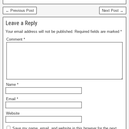
← Previous Post
Next Post →
Leave a Reply
Your email address will not be published.
Required fields are marked
*
Comment
*
Name
*
Email
*
Website
Save my name, email, and website in this browser for the next