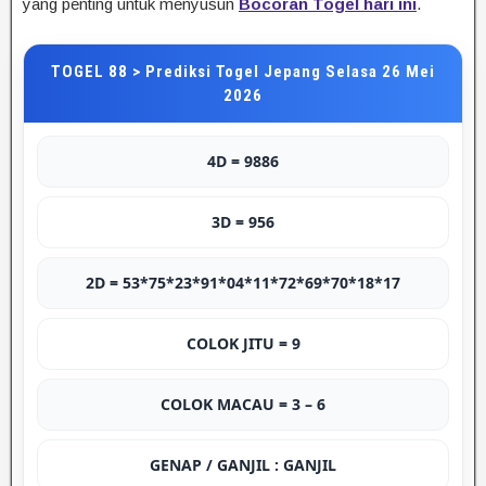
yang penting untuk menyusun
Bocoran Togel hari ini
.
TOGEL 88 > Prediksi Togel Jepang Selasa 26 Mei
2026
4D = 9886
3D = 956
2D = 53*75*23*91*04*11*72*69*70*18*17
COLOK JITU = 9
COLOK MACAU = 3 – 6
GENAP / GANJIL : GANJIL