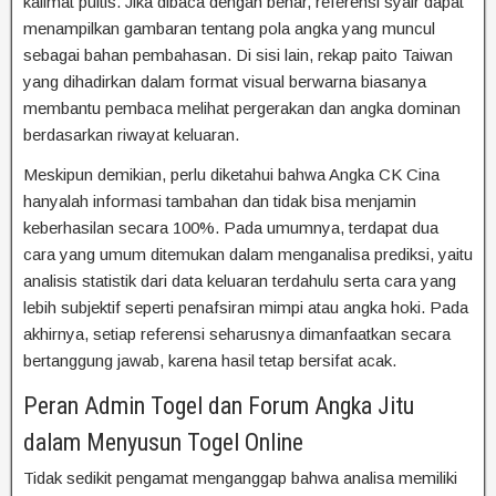
kalimat puitis. Jika dibaca dengan benar, referensi syair dapat
menampilkan gambaran tentang pola angka yang muncul
sebagai bahan pembahasan. Di sisi lain, rekap paito Taiwan
yang dihadirkan dalam format visual berwarna biasanya
membantu pembaca melihat pergerakan dan angka dominan
berdasarkan riwayat keluaran.
Meskipun demikian, perlu diketahui bahwa Angka CK Cina
hanyalah informasi tambahan dan tidak bisa menjamin
keberhasilan secara 100%. Pada umumnya, terdapat dua
cara yang umum ditemukan dalam menganalisa prediksi, yaitu
analisis statistik dari data keluaran terdahulu serta cara yang
lebih subjektif seperti penafsiran mimpi atau angka hoki. Pada
akhirnya, setiap referensi seharusnya dimanfaatkan secara
bertanggung jawab, karena hasil tetap bersifat acak.
Peran Admin Togel dan Forum Angka Jitu
dalam Menyusun Togel Online
Tidak sedikit pengamat menganggap bahwa analisa memiliki