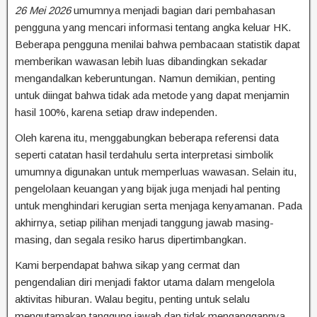
26 Mei 2026
umumnya menjadi bagian dari pembahasan
pengguna yang mencari informasi tentang angka keluar HK.
Beberapa pengguna menilai bahwa pembacaan statistik dapat
memberikan wawasan lebih luas dibandingkan sekadar
mengandalkan keberuntungan. Namun demikian, penting
untuk diingat bahwa tidak ada metode yang dapat menjamin
hasil 100%, karena setiap draw independen.
Oleh karena itu, menggabungkan beberapa referensi data
seperti catatan hasil terdahulu serta interpretasi simbolik
umumnya digunakan untuk memperluas wawasan. Selain itu,
pengelolaan keuangan yang bijak juga menjadi hal penting
untuk menghindari kerugian serta menjaga kenyamanan. Pada
akhirnya, setiap pilihan menjadi tanggung jawab masing-
masing, dan segala resiko harus dipertimbangkan.
Kami berpendapat bahwa sikap yang cermat dan
pengendalian diri menjadi faktor utama dalam mengelola
aktivitas hiburan. Walau begitu, penting untuk selalu
mengutamakan tanggung jawab dan tidak menganggapnya