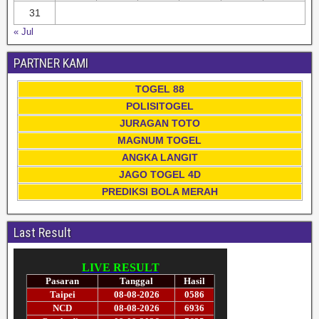
31
« Jul
PARTNER KAMI
TOGEL 88
POLISITOGEL
JURAGAN TOTO
MAGNUM TOGEL
ANGKA LANGIT
JAGO TOGEL 4D
PREDIKSI BOLA MERAH
Last Result