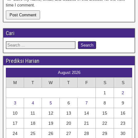
time I comment.
Cari
Prediksi Harian
August 2026
M
T
W
T
F
S
S
1
2
3
4
5
6
7
8
9
10
11
12
13
14
15
16
17
18
19
20
21
22
23
24
25
26
27
28
29
30