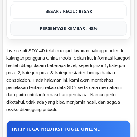
BESAR / KECIL : BESAR
PERSENTASE KEMBAR : 48%
Live result SDY 4D telah menjadi layanan paling populer di
kalangan pengguna China Pools. Selain itu, informasi kategori
hadiah dibagi dalam beberapa level, seperti prize 1, kategori
prize 2, kategori prize 3, kategori starter, hingga hadiah
consolation. Pada halaman ini, kami akan membahas
penjelasan tentang rekap data SDY serta cara memahami
data paito untuk informasi bagi pembaca. Namun perlu
diketahui, tidak ada yang bisa menjamin hasil, dan segala
resiko ditanggung pribadi.
INTIP JUGA PREDIKSI TOGEL ONLINE