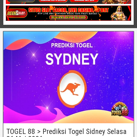
TOGEL 88 > Prediksi Togel Sidney Selasa