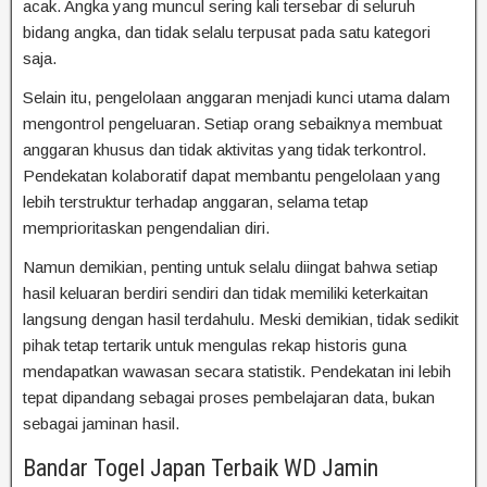
acak. Angka yang muncul sering kali tersebar di seluruh
bidang angka, dan tidak selalu terpusat pada satu kategori
saja.
Selain itu, pengelolaan anggaran menjadi kunci utama dalam
mengontrol pengeluaran. Setiap orang sebaiknya membuat
anggaran khusus dan tidak aktivitas yang tidak terkontrol.
Pendekatan kolaboratif dapat membantu pengelolaan yang
lebih terstruktur terhadap anggaran, selama tetap
memprioritaskan pengendalian diri.
Namun demikian, penting untuk selalu diingat bahwa setiap
hasil keluaran berdiri sendiri dan tidak memiliki keterkaitan
langsung dengan hasil terdahulu. Meski demikian, tidak sedikit
pihak tetap tertarik untuk mengulas rekap historis guna
mendapatkan wawasan secara statistik. Pendekatan ini lebih
tepat dipandang sebagai proses pembelajaran data, bukan
sebagai jaminan hasil.
Bandar Togel Japan Terbaik WD Jamin