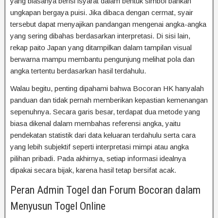
yang biasanya berisi isyarat dalam bentuk simbol bahkan
ungkapan bergaya puisi. Jika dibaca dengan cermat, syair
tersebut dapat menyajikan pandangan mengenai angka-angka
yang sering dibahas berdasarkan interpretasi. Di sisi lain,
rekap paito Japan yang ditampilkan dalam tampilan visual
berwarna mampu membantu pengunjung melihat pola dan
angka tertentu berdasarkan hasil terdahulu.
Walau begitu, penting dipahami bahwa Bocoran HK hanyalah
panduan dan tidak pernah memberikan kepastian kemenangan
sepenuhnya. Secara garis besar, terdapat dua metode yang
biasa dikenal dalam membahas referensi angka, yaitu
pendekatan statistik dari data keluaran terdahulu serta cara
yang lebih subjektif seperti interpretasi mimpi atau angka
pilihan pribadi. Pada akhirnya, setiap informasi idealnya
dipakai secara bijak, karena hasil tetap bersifat acak.
Peran Admin Togel dan Forum Bocoran dalam
Menyusun Togel Online