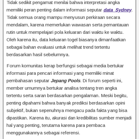
Tidak sedikit pengamat menilai bahwa interpretasi angka
memiliki peran penting dalam informasi seputar
data Sydney
.
Tidak semua orang mampu menyusun perkiraan secara
mendalam, karena memerlukan wawasan serta pemantauan
rutin untuk mempelajari pola keluaran dari waktu ke waktu.
Oleh karena itu, data keluaran togel biasanya dimanfaatkan
sebagai bahan evaluasi untuk melihat trend tertentu
berdasarkan hasil sebelumnya.
Forum komunitas kerap berfungsi sebagai media bertukar
informasi para pencari informasi yang memiliki minat
pembahasan seputar
Jepang Pools
. Di forum seperti ini,
member umumnya bertukar analisa tentang tren angka
tertentu serta saran berdasarkan pengalaman. Meski begitu,
penting dipahami bahwa banyak prediksi berdasarkan opini
subjektif, bukan sepenuhnya mengacu pada fakta yang bisa
dipastikan. Karena itu, akurasi dan kredibilitas sumber menjadi
hal yang penting, terutama karena para pembaca
menggunakannya sebagai referensi.