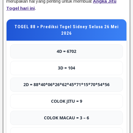
merupakan hal yang penting untuk membuat
Angka Jitu
Togel hari ini
.
TOGEL 88 > Prediksi Togel Sidney Selasa 26 Mei
2026
4D = 6702
3D = 104
2D = 88*40*06*26*62*45*71*15*70*54*56
COLOK JITU = 9
COLOK MACAU = 3 – 6