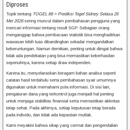
Diproses
Topik tentang
TOGEL 88 > Prediksi Togel Sidney Selasa 26
Mei 2026
sering muncul dalam pembahasan pengguna yang
mencari informasi tentang result SGP. Sebagian orang
menganggap bahwa pembacaan statistik bisa menghadirkan
wawasan lebih luas dibandingkan sekadar mengandalkan
keberuntungan. Namun demikian, penting untuk diingat bahwa
tidak ada pendekatan yang bisa memastikan keberhasilan
sepenuhnya, karena setiap draw independen.
Karena itu, menyelaraskan beragam bahan analisa seperti
catatan hasil terdahulu serta pembahasan syair umumnya
digunakan untuk memahami pola informasi. Di sisi lain,
pengaturan dana yang terkontrol juga menjadi hal penting
untuk menjaga stabilitas finansial serta memastikan aktivitas
tetap sehat. Pada akhirnya, setiap keputusan tetap berada
pada individu, dan tidak ada kepastian mutlak.
Kami meyakini bahwa sikap yang cermat dan pengendalian