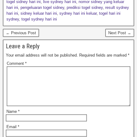
togel sidney hari ini
,
live sydney hari ini
,
nomor sidney yang keluar
hari ini
,
pengeluaran togel sidney
,
prediksi togel sidney
,
result sydney
hari ini
,
sidney keluar hari ini
,
sydney hari ini keluar
,
togel hari ini
sydney
,
togel sydney hari ini
← Previous Post
Next Post →
Leave a Reply
Your email address will not be published.
Required fields are marked
*
Comment
*
Name
*
Email
*