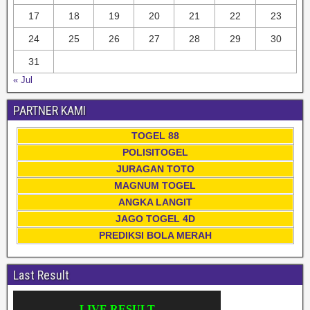
17
18
19
20
21
22
23
24
25
26
27
28
29
30
31
« Jul
PARTNER KAMI
TOGEL 88
POLISITOGEL
JURAGAN TOTO
MAGNUM TOGEL
ANGKA LANGIT
JAGO TOGEL 4D
PREDIKSI BOLA MERAH
Last Result