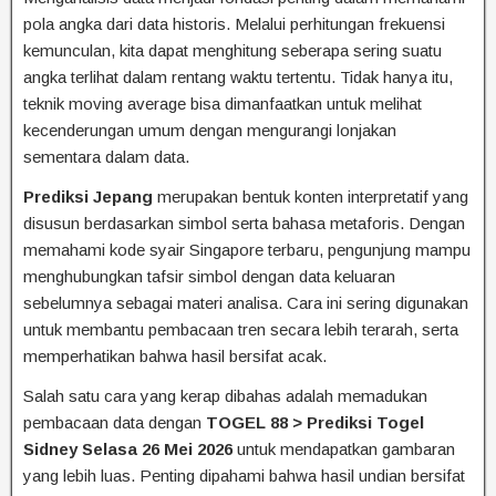
pola angka dari data historis. Melalui perhitungan frekuensi
kemunculan, kita dapat menghitung seberapa sering suatu
angka terlihat dalam rentang waktu tertentu. Tidak hanya itu,
teknik moving average bisa dimanfaatkan untuk melihat
kecenderungan umum dengan mengurangi lonjakan
sementara dalam data.
Prediksi Jepang
merupakan bentuk konten interpretatif yang
disusun berdasarkan simbol serta bahasa metaforis. Dengan
memahami kode syair Singapore terbaru, pengunjung mampu
menghubungkan tafsir simbol dengan data keluaran
sebelumnya sebagai materi analisa. Cara ini sering digunakan
untuk membantu pembacaan tren secara lebih terarah, serta
memperhatikan bahwa hasil bersifat acak.
Salah satu cara yang kerap dibahas adalah memadukan
pembacaan data dengan
TOGEL 88 > Prediksi Togel
Sidney Selasa 26 Mei 2026
untuk mendapatkan gambaran
yang lebih luas. Penting dipahami bahwa hasil undian bersifat