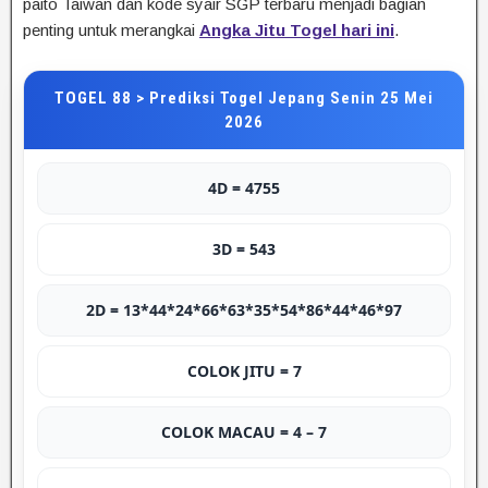
paito Taiwan dan kode syair SGP terbaru menjadi bagian
penting untuk merangkai
Angka Jitu Togel hari ini
.
TOGEL 88 > Prediksi Togel Jepang Senin 25 Mei
2026
4D = 4755
3D = 543
2D = 13*44*24*66*63*35*54*86*44*46*97
COLOK JITU = 7
COLOK MACAU = 4 – 7