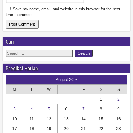
Save my name, email, and website in this browser for the next
time I comment.
Cari
Prediksi Harian
August 2026
M
T
W
T
F
S
S
1
2
3
4
5
6
7
8
9
10
11
12
13
14
15
16
17
18
19
20
21
22
23