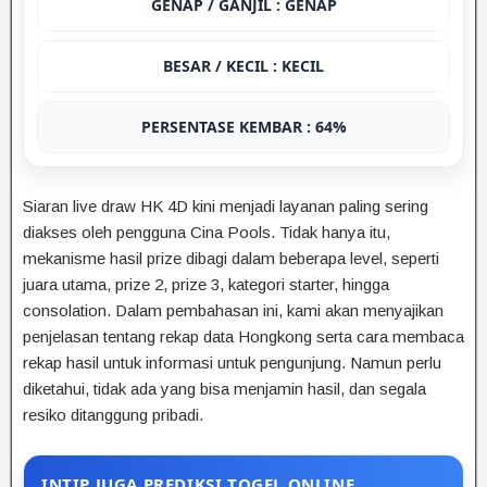
GENAP / GANJIL : GENAP
BESAR / KECIL : KECIL
PERSENTASE KEMBAR : 64%
Siaran live draw HK 4D kini menjadi layanan paling sering
diakses oleh pengguna Cina Pools. Tidak hanya itu,
mekanisme hasil prize dibagi dalam beberapa level, seperti
juara utama, prize 2, prize 3, kategori starter, hingga
consolation. Dalam pembahasan ini, kami akan menyajikan
penjelasan tentang rekap data Hongkong serta cara membaca
rekap hasil untuk informasi untuk pengunjung. Namun perlu
diketahui, tidak ada yang bisa menjamin hasil, dan segala
resiko ditanggung pribadi.
INTIP JUGA PREDIKSI TOGEL ONLINE