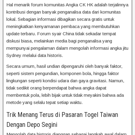
Hal menarik forum komunitas Angka CK HK adalah terjalinnya
kontribusi dengan banyak penganalisa data dari komunitas
lokal. Sebagian informasi dibagikan secara gratis untuk
meningkatkan kenyamanan pembaca yang membutuhkan
update terbaru. Forum syair China tidak sekadar tempat
diskusi biasa, melainkan media bagi penganalisa yang
mempunyai pengalaman dalam mengolah informasi angka jitu
Sydney melalui data historis.
Secara umum, hasil undian dipengaruhi oleh banyak faktor,
seperti sistem pengundian, komponen bola, hingga faktor
lingkungan seperti kondisi udara dan gaya gravitasi. Namun,
tidak sedikit orang berpendapat bahwa angka dapat
membentuk pola, lebih bijak untuk tidak meyakini bahwa ada
metode yang selalu tepat setiap waktu.
Trik Menang Terus di Pasaran Togel Taiwan
Dengan Depo Segini
Mengolah data historis dianggap sebagai langkah awal dalam