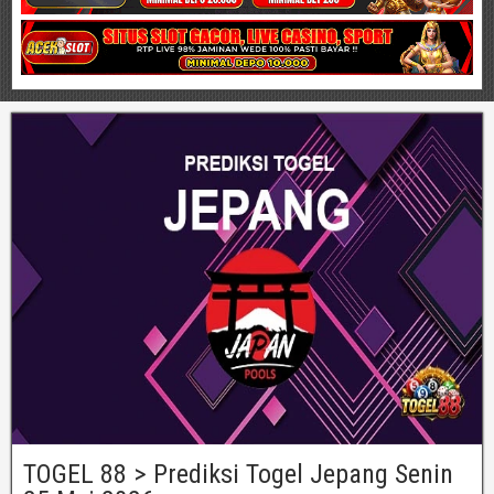
TOGEL 88 > Prediksi Togel Jepang Senin