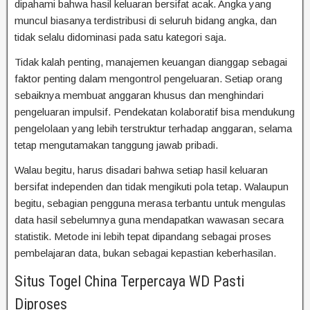
dipahami bahwa hasil keluaran bersifat acak. Angka yang
muncul biasanya terdistribusi di seluruh bidang angka, dan
tidak selalu didominasi pada satu kategori saja.
Tidak kalah penting, manajemen keuangan dianggap sebagai
faktor penting dalam mengontrol pengeluaran. Setiap orang
sebaiknya membuat anggaran khusus dan menghindari
pengeluaran impulsif. Pendekatan kolaboratif bisa mendukung
pengelolaan yang lebih terstruktur terhadap anggaran, selama
tetap mengutamakan tanggung jawab pribadi.
Walau begitu, harus disadari bahwa setiap hasil keluaran
bersifat independen dan tidak mengikuti pola tetap. Walaupun
begitu, sebagian pengguna merasa terbantu untuk mengulas
data hasil sebelumnya guna mendapatkan wawasan secara
statistik. Metode ini lebih tepat dipandang sebagai proses
pembelajaran data, bukan sebagai kepastian keberhasilan.
Situs Togel China Terpercaya WD Pasti
Diproses