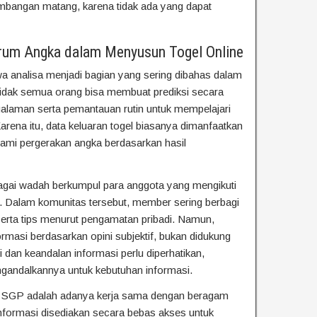
imbangan matang, karena tidak ada yang dapat
rum Angka dalam Menyusun Togel Online
wa analisa menjadi bagian yang sering dibahas dalam
Tidak semua orang bisa membuat prediksi secara
alaman serta pemantauan rutin untuk mempelajari
Karena itu, data keluaran togel biasanya dimanfaatkan
ami pergerakan angka berdasarkan hasil
bagai wadah berkumpul para anggota yang mengikuti
. Dalam komunitas tersebut, member sering berbagi
 serta tips menurut pengamatan pribadi. Namun,
rmasi berdasarkan opini subjektif, bukan didukung
i dan keandalan informasi perlu diperhatikan,
gandalkannya untuk kebutuhan informasi.
n SGP adalah adanya kerja sama dengan beragam
informasi disediakan secara bebas akses untuk