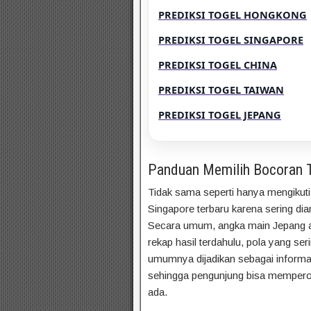
PREDIKSI TOGEL HONGKONG
PREDIKSI TOGEL SINGAPORE
PREDIKSI TOGEL CHINA
PREDIKSI TOGEL TAIWAN
PREDIKSI TOGEL JEPANG
Panduan Memilih Bocoran T
Tidak sama seperti hanya mengikuti 
Singapore terbaru karena sering di
Secara umum, angka main Jepang a
rekap hasil terdahulu, pola yang seri
umumnya dijadikan sebagai informasi
sehingga pengunjung bisa memperol
ada.