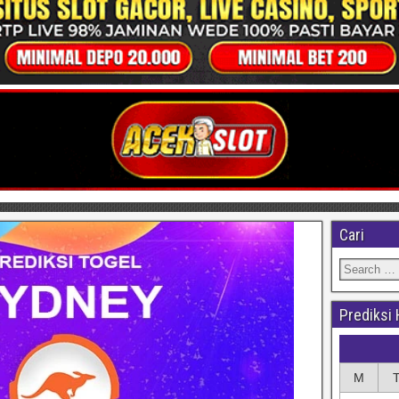
Cari
Prediksi 
M