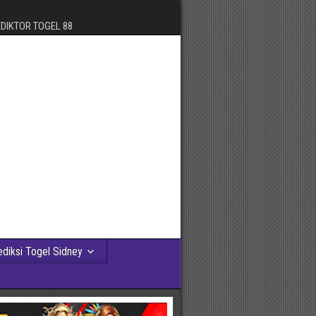
PREDIKTOR TOGEL 88
ediksi Togel Sidney