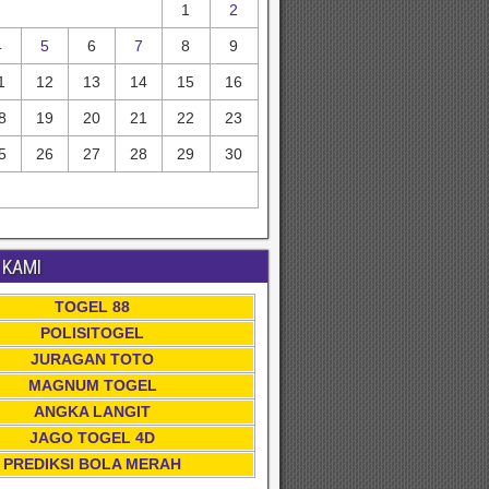
1
2
4
5
6
7
8
9
1
12
13
14
15
16
8
19
20
21
22
23
5
26
27
28
29
30
 KAMI
TOGEL 88
POLISITOGEL
JURAGAN TOTO
MAGNUM TOGEL
ANGKA LANGIT
JAGO TOGEL 4D
PREDIKSI BOLA MERAH