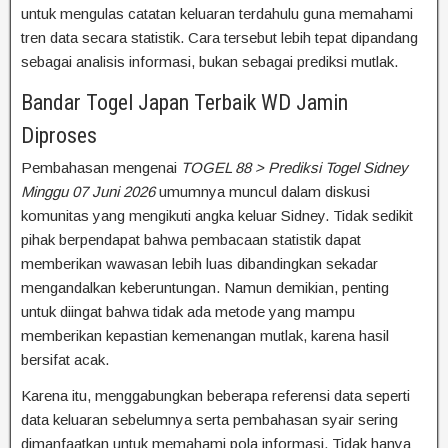
untuk mengulas catatan keluaran terdahulu guna memahami
tren data secara statistik. Cara tersebut lebih tepat dipandang
sebagai analisis informasi, bukan sebagai prediksi mutlak.
Bandar Togel Japan Terbaik WD Jamin
Diproses
Pembahasan mengenai
TOGEL 88 > Prediksi Togel Sidney
Minggu 07 Juni 2026
umumnya muncul dalam diskusi
komunitas yang mengikuti angka keluar Sidney. Tidak sedikit
pihak berpendapat bahwa pembacaan statistik dapat
memberikan wawasan lebih luas dibandingkan sekadar
mengandalkan keberuntungan. Namun demikian, penting
untuk diingat bahwa tidak ada metode yang mampu
memberikan kepastian kemenangan mutlak, karena hasil
bersifat acak.
Karena itu, menggabungkan beberapa referensi data seperti
data keluaran sebelumnya serta pembahasan syair sering
dimanfaatkan untuk memahami pola informasi. Tidak hanya