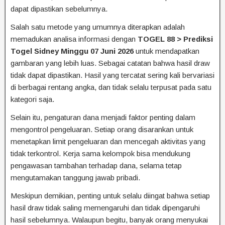
dapat dipastikan sebelumnya.
Salah satu metode yang umumnya diterapkan adalah
memadukan analisa informasi dengan
TOGEL 88 > Prediksi
Togel Sidney Minggu 07 Juni 2026
untuk mendapatkan
gambaran yang lebih luas. Sebagai catatan bahwa hasil draw
tidak dapat dipastikan. Hasil yang tercatat sering kali bervariasi
di berbagai rentang angka, dan tidak selalu terpusat pada satu
kategori saja.
Selain itu, pengaturan dana menjadi faktor penting dalam
mengontrol pengeluaran. Setiap orang disarankan untuk
menetapkan limit pengeluaran dan mencegah aktivitas yang
tidak terkontrol. Kerja sama kelompok bisa mendukung
pengawasan tambahan terhadap dana, selama tetap
mengutamakan tanggung jawab pribadi.
Meskipun demikian, penting untuk selalu diingat bahwa setiap
hasil draw tidak saling memengaruhi dan tidak dipengaruhi
hasil sebelumnya. Walaupun begitu, banyak orang menyukai