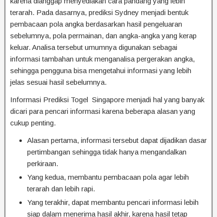
karena dianggap menyediakan cara pandang yang lebih
terarah. Pada dasarnya, prediksi Sydney menjadi bentuk
pembacaan pola angka berdasarkan hasil pengeluaran
sebelumnya, pola permainan, dan angka-angka yang kerap
keluar. Analisa tersebut umumnya digunakan sebagai
informasi tambahan untuk menganalisa pergerakan angka,
sehingga pengguna bisa mengetahui informasi yang lebih
jelas sesuai hasil sebelumnya.
Informasi Prediksi Togel Singapore menjadi hal yang banyak
dicari para pencari informasi karena beberapa alasan yang
cukup penting.
Alasan pertama, informasi tersebut dapat dijadikan dasar
pertimbangan sehingga tidak hanya mengandalkan
perkiraan.
Yang kedua, membantu pembacaan pola agar lebih
terarah dan lebih rapi.
Yang terakhir, dapat membantu pencari informasi lebih
siap dalam menerima hasil akhir, karena hasil tetap