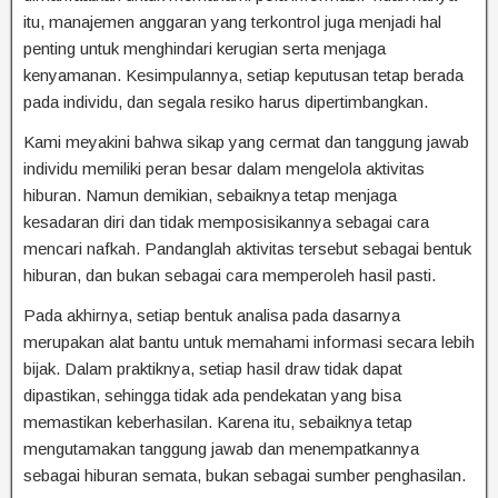
itu, manajemen anggaran yang terkontrol juga menjadi hal
penting untuk menghindari kerugian serta menjaga
kenyamanan. Kesimpulannya, setiap keputusan tetap berada
pada individu, dan segala resiko harus dipertimbangkan.
Kami meyakini bahwa sikap yang cermat dan tanggung jawab
individu memiliki peran besar dalam mengelola aktivitas
hiburan. Namun demikian, sebaiknya tetap menjaga
kesadaran diri dan tidak memposisikannya sebagai cara
mencari nafkah. Pandanglah aktivitas tersebut sebagai bentuk
hiburan, dan bukan sebagai cara memperoleh hasil pasti.
Pada akhirnya, setiap bentuk analisa pada dasarnya
merupakan alat bantu untuk memahami informasi secara lebih
bijak. Dalam praktiknya, setiap hasil draw tidak dapat
dipastikan, sehingga tidak ada pendekatan yang bisa
memastikan keberhasilan. Karena itu, sebaiknya tetap
mengutamakan tanggung jawab dan menempatkannya
sebagai hiburan semata, bukan sebagai sumber penghasilan.