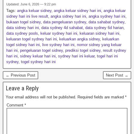
Updated: June 6, 2026 — 9:22 pm
Tags:
angka keluar sidney
,
angka keluar sidney hari ini
,
angka keluar
sidney hari ini live result
,
angka sidney hari ini
,
angka sydney hari ini
,
bukaan togel sidney
,
data pengeluaran sydney
,
data sahabat sydney
,
data sidney hari ini
,
data sydney 4d sahabat
,
data sydney 6d harian
,
data sydney pools
,
keluar sydney hari ini
,
keluaran sidney hari ini
,
keluaran togel sydney hari ini
,
keluarkan angka sidney
,
keluarkan
togel sidney hari ini
,
live sydney hari ini
,
nomor sidney yang keluar
hari ini
,
pengeluaran togel sidney
,
prediksi togel sidney
,
result sydney
hari ini
,
sidney keluar hari ini
,
sydney hari ini keluar
,
togel hari ini
sydney
,
togel sydney hari ini
← Previous Post
Next Post →
Leave a Reply
Your email address will not be published.
Required fields are marked
*
Comment
*