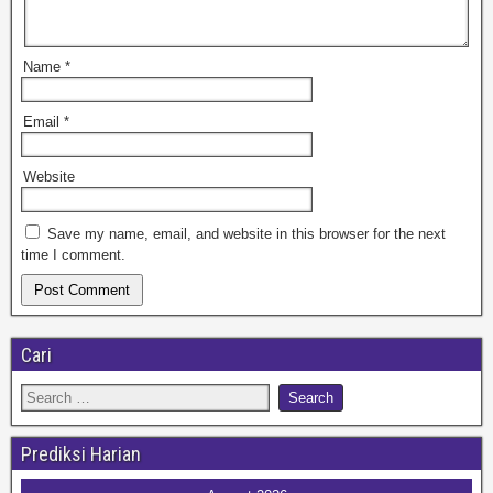
Name
*
Email
*
Website
Save my name, email, and website in this browser for the next
time I comment.
Cari
Prediksi Harian