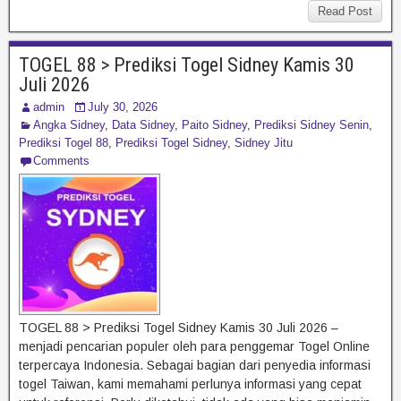
Read Post
TOGEL 88 > Prediksi Togel Sidney Kamis 30
Juli 2026
admin
July 30, 2026
Angka Sidney
,
Data Sidney
,
Paito Sidney
,
Prediksi Sidney Senin
,
Prediksi Togel 88
,
Prediksi Togel Sidney
,
Sidney Jitu
Comments
TOGEL 88 > Prediksi Togel Sidney Kamis 30 Juli 2026 –
menjadi pencarian populer oleh para penggemar Togel Online
terpercaya Indonesia. Sebagai bagian dari penyedia informasi
togel Taiwan, kami memahami perlunya informasi yang cepat