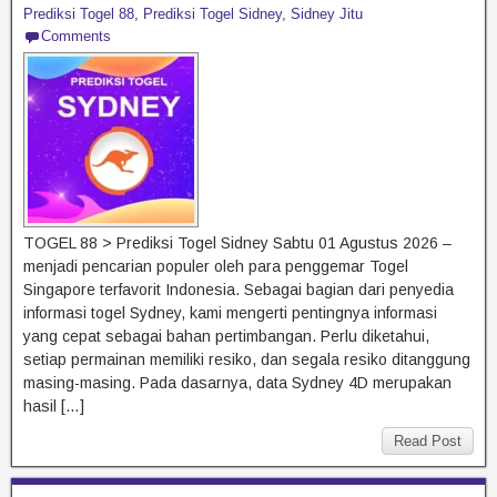
Prediksi Togel 88
,
Prediksi Togel Sidney
,
Sidney Jitu
Comments
TOGEL 88 > Prediksi Togel Sidney Sabtu 01 Agustus 2026 –
menjadi pencarian populer oleh para penggemar Togel
Singapore terfavorit Indonesia. Sebagai bagian dari penyedia
informasi togel Sydney, kami mengerti pentingnya informasi
yang cepat sebagai bahan pertimbangan. Perlu diketahui,
setiap permainan memiliki resiko, dan segala resiko ditanggung
masing-masing. Pada dasarnya, data Sydney 4D merupakan
hasil […]
Read Post