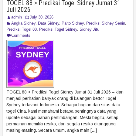
TOGEL 88 > Prediksi Togel Sidney Jumat 31
Juli 2026
admin
July 30, 2026
Angka Sidney
,
Data Sidney
,
Paito Sidney
,
Prediksi Sidney Senin
,
Prediksi Togel 88
,
Prediksi Togel Sidney
,
Sidney Jitu
Comments
TOGEL 88 > Prediksi Togel Sidney Jumat 31 Juli 2026 – kian
menjadi perhatian banyak orang di kalangan bettor Togel
Sydney terfavorit Indonesia. Sebagai bagian dari situs data
togel Cina, kami memahami betapa pentingnya data yang
update sebagai bahan pertimbangan. Meski begitu, setiap
permainan memiliki resiko, dan segala resiko ditanggung
masing-masing. Secara umum, angka main […]