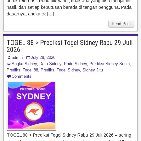
untuk referensi. Perlu diketahui, tidak ada yang bisa menjamin
hasil, dan setiap keputusan berada di tangan pengguna. Pada
dasarnya, angka ck […]
Read Post
TOGEL 88 > Prediksi Togel Sidney Rabu 29 Juli
2026
admin
July 28, 2026
Angka Sidney
,
Data Sidney
,
Paito Sidney
,
Prediksi Sidney Senin
,
Prediksi Togel 88
,
Prediksi Togel Sidney
,
Sidney Jitu
Comments
TOGEL 88 > Prediksi Togel Sidney Rabu 29 Juli 2026 – sering