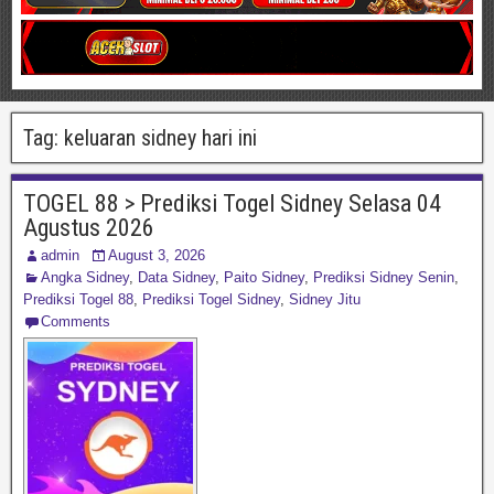
Tag:
keluaran sidney hari ini
TOGEL 88 > Prediksi Togel Sidney Selasa 04
Agustus 2026
admin
August 3, 2026
Angka Sidney
,
Data Sidney
,
Paito Sidney
,
Prediksi Sidney Senin
,
Prediksi Togel 88
,
Prediksi Togel Sidney
,
Sidney Jitu
Comments