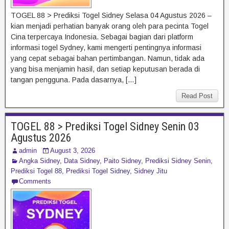
TOGEL 88 > Prediksi Togel Sidney Selasa 04 Agustus 2026 –
kian menjadi perhatian banyak orang oleh para pecinta Togel
Cina terpercaya Indonesia. Sebagai bagian dari platform
informasi togel Sydney, kami mengerti pentingnya informasi
yang cepat sebagai bahan pertimbangan. Namun, tidak ada
yang bisa menjamin hasil, dan setiap keputusan berada di
tangan pengguna. Pada dasarnya, […]
Read Post
TOGEL 88 > Prediksi Togel Sidney Senin 03
Agustus 2026
admin
August 3, 2026
Angka Sidney
,
Data Sidney
,
Paito Sidney
,
Prediksi Sidney Senin
,
Prediksi Togel 88
,
Prediksi Togel Sidney
,
Sidney Jitu
Comments