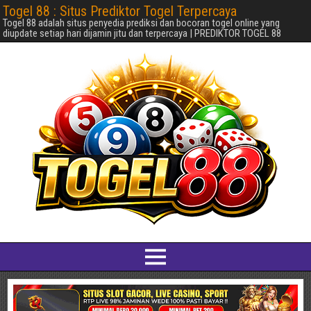
Togel 88 : Situs Prediktor Togel Terpercaya
Togel 88 adalah situs penyedia prediksi dan bocoran togel online yang
diupdate setiap hari dijamin jitu dan terpercaya | PREDIKTOR TOGEL 88