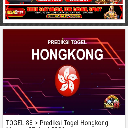
TOGEL 88 > Prediksi Togel Hongkong