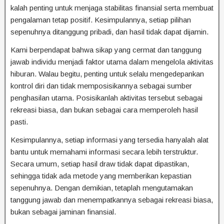
kalah penting untuk menjaga stabilitas finansial serta membuat
pengalaman tetap positif. Kesimpulannya, setiap pilihan
sepenuhnya ditanggung pribadi, dan hasil tidak dapat dijamin.
Kami berpendapat bahwa sikap yang cermat dan tanggung
jawab individu menjadi faktor utama dalam mengelola aktivitas
hiburan. Walau begitu, penting untuk selalu mengedepankan
kontrol diri dan tidak memposisikannya sebagai sumber
penghasilan utama. Posisikanlah aktivitas tersebut sebagai
rekreasi biasa, dan bukan sebagai cara memperoleh hasil
pasti.
Kesimpulannya, setiap informasi yang tersedia hanyalah alat
bantu untuk memahami informasi secara lebih terstruktur.
Secara umum, setiap hasil draw tidak dapat dipastikan,
sehingga tidak ada metode yang memberikan kepastian
sepenuhnya. Dengan demikian, tetaplah mengutamakan
tanggung jawab dan menempatkannya sebagai rekreasi biasa,
bukan sebagai jaminan finansial.