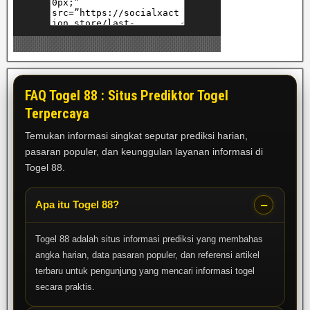
FAQ Togel 88 : Situs Prediktor Togel
Terpercaya
Temukan informasi singkat seputar prediksi harian,
pasaran populer, dan keunggulan layanan informasi di
Togel 88.
Apa itu Togel 88?
Togel 88 adalah situs informasi prediksi yang membahas
angka harian, data pasaran populer, dan referensi artikel
terbaru untuk pengunjung yang mencari informasi togel
secara praktis.