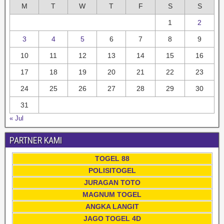
M
T
W
T
F
S
S
1
2
3
4
5
6
7
8
9
10
11
12
13
14
15
16
17
18
19
20
21
22
23
24
25
26
27
28
29
30
31
« Jul
PARTNER KAMI
TOGEL 88
POLISITOGEL
JURAGAN TOTO
MAGNUM TOGEL
ANGKA LANGIT
JAGO TOGEL 4D