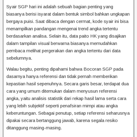
Syair SGP hari ini adalah sebuah bagian penting yang
biasanya berisi isyarat dalam bentuk simbol bahkan ungkapan
bergaya puisi. Saat dibaca dengan cermat, kode syair ini bisa
menampilkan pandangan mengenai trend angka tertentu
berdasarkan analisa. Selain itu, data paito HK yang disajikan
dalam tampilan visual berwarna biasanya memudahkan
pembaca melihat pergerakan dan angka tertentu dari data
sebelumnya.
Walau begitu, penting dipahami bahwa Bocoran SGP pada
dasarnya hanya referensi dan tidak pernah memberikan
kepastian hasil sepenuhnya. Secara garis besar, terdapat dua
cara yang umum ditemukan dalam menyusun referensi
angka, yaitu analisis statistik dari rekap hasil lama serta cara
yang lebih subjektif seperti penafsiran mimpi atau angka
keberuntungan. Sebagai penutup, setiap referensi seharusnya
dipakai secara bertanggung jawab, karena segala resiko
ditanggung masing-masing.