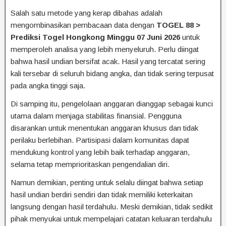
Salah satu metode yang kerap dibahas adalah
mengombinasikan pembacaan data dengan
TOGEL 88 >
Prediksi Togel Hongkong Minggu 07 Juni 2026
untuk
memperoleh analisa yang lebih menyeluruh. Perlu diingat
bahwa hasil undian bersifat acak. Hasil yang tercatat sering
kali tersebar di seluruh bidang angka, dan tidak sering terpusat
pada angka tinggi saja.
Di samping itu, pengelolaan anggaran dianggap sebagai kunci
utama dalam menjaga stabilitas finansial. Pengguna
disarankan untuk menentukan anggaran khusus dan tidak
perilaku berlebihan. Partisipasi dalam komunitas dapat
mendukung kontrol yang lebih baik terhadap anggaran,
selama tetap memprioritaskan pengendalian diri.
Namun demikian, penting untuk selalu diingat bahwa setiap
hasil undian berdiri sendiri dan tidak memiliki keterkaitan
langsung dengan hasil terdahulu. Meski demikian, tidak sedikit
pihak menyukai untuk mempelajari catatan keluaran terdahulu