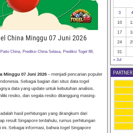
3
10
1
17
1
gel China Minggu 07 Juni 2026
24
2
,
Paito China
,
Prediksi China Selasa
,
Prediksi Togel 88
,
31
« Jul
PARTNER
a Minggu 07 Juni 2026
– menjadi pencarian populer
Indonesia. Sebagai bagian dari situs data togel
ngnya data yang update untuk kebutuhan analisis.
liki resiko, dan segala resiko ditanggung masing-
 adalah hasil perhitungan yang dirangkum dari
kap result Singapore terdahulu, rumus perhitungan
i ini. Sebagai informasi, bahwa togel Singapore