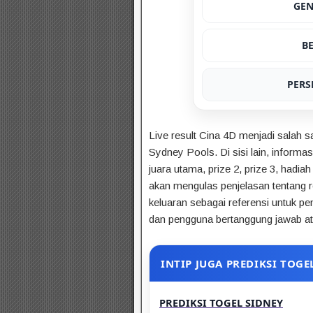
GEN
BE
PERS
Live result Cina 4D menjadi salah s
Sydney Pools. Di sisi lain, informasi
juara utama, prize 2, prize 3, hadia
akan mengulas penjelasan tentang
keluaran sebagai referensi untuk pen
dan pengguna bertanggung jawab ata
INTIP JUGA PREDIKSI TOGE
PREDIKSI TOGEL SIDNEY