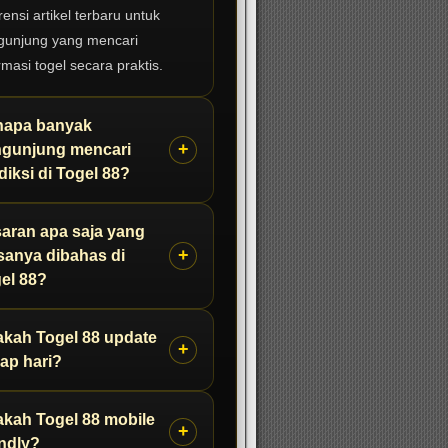
rensi artikel terbaru untuk
gunjung yang mencari
rmasi togel secara praktis.
apa banyak
gunjung mencari
diksi di Togel 88?
aran apa saja yang
sanya dibahas di
el 88?
kah Togel 88 update
iap hari?
kah Togel 88 mobile
endly?