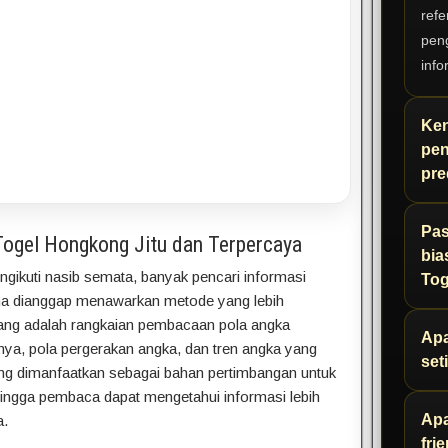
refe
pen
info
Ken
pen
pre
Pas
Togel Hongkong Jitu dan Terpercaya
bia
gikuti nasib semata, banyak pencari informasi
Tog
ena dianggap menawarkan metode yang lebih
ang adalah rangkaian pembacaan pola angka
Apa
ya, pola pergerakan angka, dan tren angka yang
set
ring dimanfaatkan sebagai bahan pertimbangan untuk
ingga pembaca dapat mengetahui informasi lebih
Apa
a.
fri