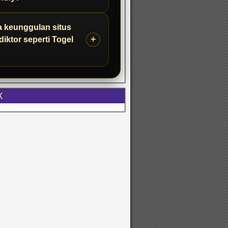
 keunggulan situs
diktor seperti Togel
?
K