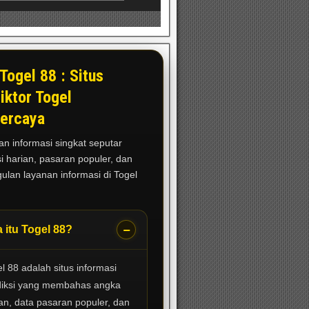
Togel 88 : Situs
iktor Togel
ercaya
n informasi singkat seputar
si harian, pasaran populer, dan
ulan layanan informasi di Togel
 itu Togel 88?
l 88 adalah situs informasi
diksi yang membahas angka
an, data pasaran populer, dan