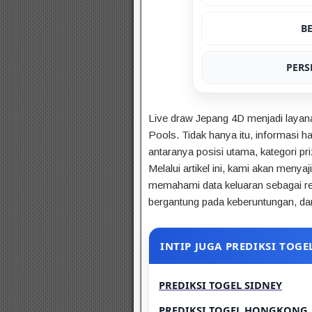
BE
PERS
Live draw Jepang 4D menjadi layana
Pools. Tidak hanya itu, informasi ha
antaranya posisi utama, kategori priz
Melalui artikel ini, kami akan meny
memahami data keluaran sebagai ref
bergantung pada keberuntungan, da
INTIP JUGA PREDIKSI TOGE
PREDIKSI TOGEL SIDNEY
PREDIKSI TOGEL HONGKONG