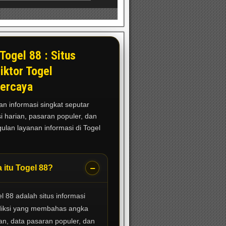
Togel 88 : Situs
iktor Togel
ercaya
n informasi singkat seputar
si harian, pasaran populer, dan
ulan layanan informasi di Togel
 itu Togel 88?
l 88 adalah situs informasi
diksi yang membahas angka
an, data pasaran populer, dan