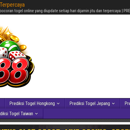
 Terpercaya
 bocoran togel online yang diupdate setiap hari dijamin jitu dan terpercaya | 
Prediksi Togel Hongkong
Prediksi Togel Jepang
Pr
diksi Togel Taiwan