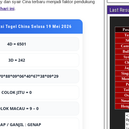
ey dan syair Cina terbaru menjadi faktor pendukung
ari ini
.
Last Resu
si Togel China Selasa 19 Mei 2026
4D = 6501
3D = 242
70*88*09*06*40*67*38*09*29
COLOK JITU = 0
LOK MACAU = 9 – 0
AP / GANJIL : GENAP