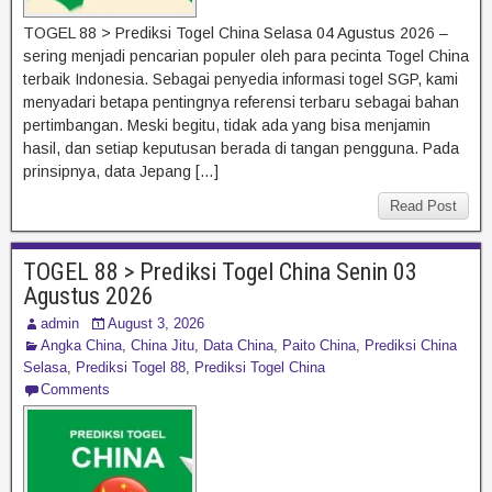
TOGEL 88 > Prediksi Togel China Selasa 04 Agustus 2026 –
sering menjadi pencarian populer oleh para pecinta Togel China
terbaik Indonesia. Sebagai penyedia informasi togel SGP, kami
menyadari betapa pentingnya referensi terbaru sebagai bahan
pertimbangan. Meski begitu, tidak ada yang bisa menjamin
hasil, dan setiap keputusan berada di tangan pengguna. Pada
prinsipnya, data Jepang […]
Read Post
TOGEL 88 > Prediksi Togel China Senin 03
Agustus 2026
admin
August 3, 2026
Angka China
,
China Jitu
,
Data China
,
Paito China
,
Prediksi China
Selasa
,
Prediksi Togel 88
,
Prediksi Togel China
Comments