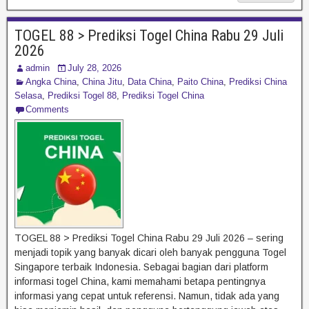
TOGEL 88 > Prediksi Togel China Rabu 29 Juli
2026
admin
July 28, 2026
Angka China
,
China Jitu
,
Data China
,
Paito China
,
Prediksi China
Selasa
,
Prediksi Togel 88
,
Prediksi Togel China
Comments
TOGEL 88 > Prediksi Togel China Rabu 29 Juli 2026 – sering
menjadi topik yang banyak dicari oleh banyak pengguna Togel
Singapore terbaik Indonesia. Sebagai bagian dari platform
informasi togel China, kami memahami betapa pentingnya
informasi yang cepat untuk referensi. Namun, tidak ada yang