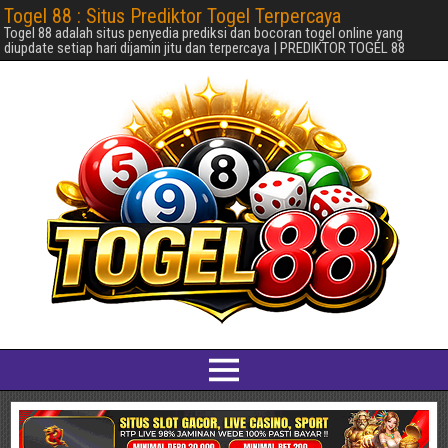
Togel 88 : Situs Prediktor Togel Terpercaya
Togel 88 adalah situs penyedia prediksi dan bocoran togel online yang
diupdate setiap hari dijamin jitu dan terpercaya | PREDIKTOR TOGEL 88