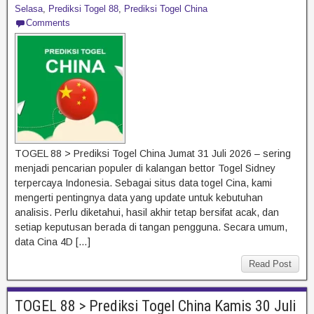
Selasa
,
Prediksi Togel 88
,
Prediksi Togel China
Comments
TOGEL 88 > Prediksi Togel China Jumat 31 Juli 2026 – sering
menjadi pencarian populer di kalangan bettor Togel Sidney
terpercaya Indonesia. Sebagai situs data togel Cina, kami
mengerti pentingnya data yang update untuk kebutuhan
analisis. Perlu diketahui, hasil akhir tetap bersifat acak, dan
setiap keputusan berada di tangan pengguna. Secara umum,
data Cina 4D […]
Read Post
TOGEL 88 > Prediksi Togel China Kamis 30 Juli