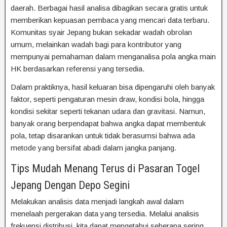
daerah. Berbagai hasil analisa dibagikan secara gratis untuk
memberikan kepuasan pembaca yang mencari data terbaru.
Komunitas syair Jepang bukan sekadar wadah obrolan
umum, melainkan wadah bagi para kontributor yang
mempunyai pemahaman dalam menganalisa pola angka main
HK berdasarkan referensi yang tersedia.
Dalam praktiknya, hasil keluaran bisa dipengaruhi oleh banyak
faktor, seperti pengaturan mesin draw, kondisi bola, hingga
kondisi sekitar seperti tekanan udara dan gravitasi. Namun,
banyak orang berpendapat bahwa angka dapat membentuk
pola, tetap disarankan untuk tidak berasumsi bahwa ada
metode yang bersifat abadi dalam jangka panjang.
Tips Mudah Menang Terus di Pasaran Togel
Jepang Dengan Depo Segini
Melakukan analisis data menjadi langkah awal dalam
menelaah pergerakan data yang tersedia. Melalui analisis
frekuensi distribusi, kita dapat mengetahui seberapa sering