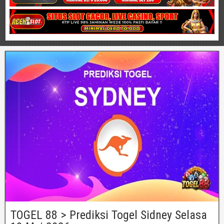
TOGEL 88 > Prediksi Togel Sidney Selasa