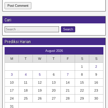
Cari
Prediksi Harian
August 2026
M
T
W
T
F
S
S
1
2
3
4
5
6
7
8
9
10
11
12
13
14
15
16
17
18
19
20
21
22
23
24
25
26
27
28
29
30
31