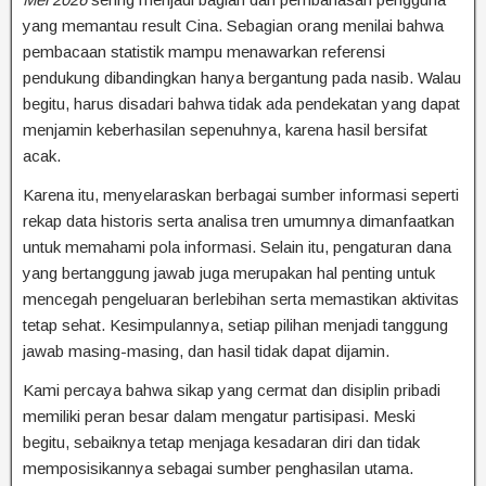
yang memantau result Cina. Sebagian orang menilai bahwa
pembacaan statistik mampu menawarkan referensi
pendukung dibandingkan hanya bergantung pada nasib. Walau
begitu, harus disadari bahwa tidak ada pendekatan yang dapat
menjamin keberhasilan sepenuhnya, karena hasil bersifat
acak.
Karena itu, menyelaraskan berbagai sumber informasi seperti
rekap data historis serta analisa tren umumnya dimanfaatkan
untuk memahami pola informasi. Selain itu, pengaturan dana
yang bertanggung jawab juga merupakan hal penting untuk
mencegah pengeluaran berlebihan serta memastikan aktivitas
tetap sehat. Kesimpulannya, setiap pilihan menjadi tanggung
jawab masing-masing, dan hasil tidak dapat dijamin.
Kami percaya bahwa sikap yang cermat dan disiplin pribadi
memiliki peran besar dalam mengatur partisipasi. Meski
begitu, sebaiknya tetap menjaga kesadaran diri dan tidak
memposisikannya sebagai sumber penghasilan utama.