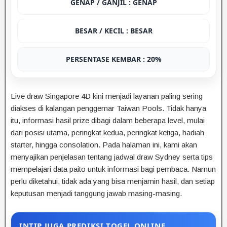
GENAP / GANJIL : GENAP
BESAR / KECIL : BESAR
PERSENTASE KEMBAR : 20%
Live draw Singapore 4D kini menjadi layanan paling sering
diakses di kalangan penggemar Taiwan Pools. Tidak hanya
itu, informasi hasil prize dibagi dalam beberapa level, mulai
dari posisi utama, peringkat kedua, peringkat ketiga, hadiah
starter, hingga consolation. Pada halaman ini, kami akan
menyajikan penjelasan tentang jadwal draw Sydney serta tips
mempelajari data paito untuk informasi bagi pembaca. Namun
perlu diketahui, tidak ada yang bisa menjamin hasil, dan setiap
keputusan menjadi tanggung jawab masing-masing.
INTIP JUGA PREDIKSI TOGEL ONLINE