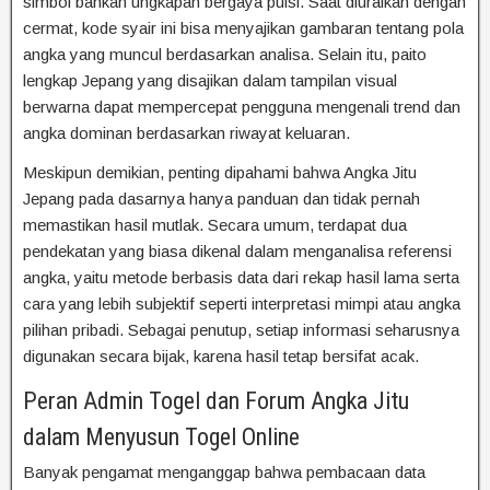
simbol bahkan ungkapan bergaya puisi. Saat diuraikan dengan
cermat, kode syair ini bisa menyajikan gambaran tentang pola
angka yang muncul berdasarkan analisa. Selain itu, paito
lengkap Jepang yang disajikan dalam tampilan visual
berwarna dapat mempercepat pengguna mengenali trend dan
angka dominan berdasarkan riwayat keluaran.
Meskipun demikian, penting dipahami bahwa Angka Jitu
Jepang pada dasarnya hanya panduan dan tidak pernah
memastikan hasil mutlak. Secara umum, terdapat dua
pendekatan yang biasa dikenal dalam menganalisa referensi
angka, yaitu metode berbasis data dari rekap hasil lama serta
cara yang lebih subjektif seperti interpretasi mimpi atau angka
pilihan pribadi. Sebagai penutup, setiap informasi seharusnya
digunakan secara bijak, karena hasil tetap bersifat acak.
Peran Admin Togel dan Forum Angka Jitu
dalam Menyusun Togel Online
Banyak pengamat menganggap bahwa pembacaan data