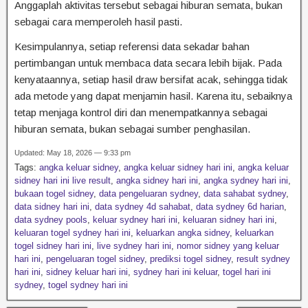
Anggaplah aktivitas tersebut sebagai hiburan semata, bukan
sebagai cara memperoleh hasil pasti.
Kesimpulannya, setiap referensi data sekadar bahan
pertimbangan untuk membaca data secara lebih bijak. Pada
kenyataannya, setiap hasil draw bersifat acak, sehingga tidak
ada metode yang dapat menjamin hasil. Karena itu, sebaiknya
tetap menjaga kontrol diri dan menempatkannya sebagai
hiburan semata, bukan sebagai sumber penghasilan.
Updated: May 18, 2026 — 9:33 pm
Tags:
angka keluar sidney
,
angka keluar sidney hari ini
,
angka keluar
sidney hari ini live result
,
angka sidney hari ini
,
angka sydney hari ini
,
bukaan togel sidney
,
data pengeluaran sydney
,
data sahabat sydney
,
data sidney hari ini
,
data sydney 4d sahabat
,
data sydney 6d harian
,
data sydney pools
,
keluar sydney hari ini
,
keluaran sidney hari ini
,
keluaran togel sydney hari ini
,
keluarkan angka sidney
,
keluarkan
togel sidney hari ini
,
live sydney hari ini
,
nomor sidney yang keluar
hari ini
,
pengeluaran togel sidney
,
prediksi togel sidney
,
result sydney
hari ini
,
sidney keluar hari ini
,
sydney hari ini keluar
,
togel hari ini
sydney
,
togel sydney hari ini