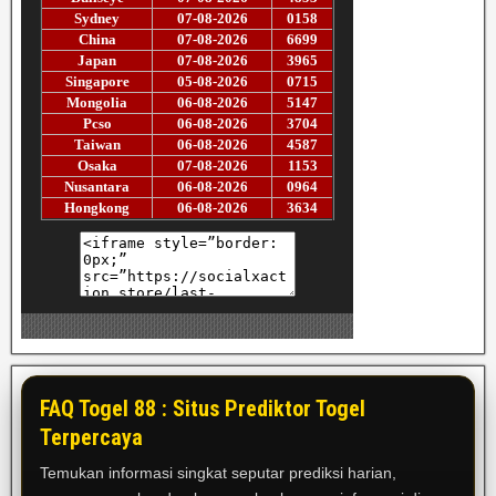
FAQ Togel 88 : Situs Prediktor Togel
Terpercaya
Temukan informasi singkat seputar prediksi harian,