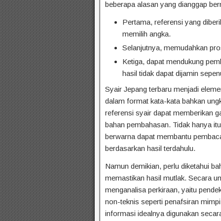
beberapa alasan yang dianggap ber
Pertama, referensi yang diberi
memilih angka.
Selanjutnya, memudahkan prose
Ketiga, dapat mendukung pemb
hasil tidak dapat dijamin sepe
Syair Jepang terbaru menjadi elemen
dalam format kata-kata bahkan ungka
referensi syair dapat memberikan 
bahan pembahasan. Tidak hanya itu,
berwarna dapat membantu pembaca 
berdasarkan hasil terdahulu.
Namun demikian, perlu diketahui ba
memastikan hasil mutlak. Secara u
menganalisa perkiraan, yaitu pendeka
non-teknis seperti penafsiran mimpi 
informasi idealnya digunakan secara