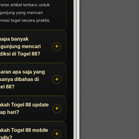
rensi artikel terbaru untuk
gunjung yang mencari
rmasi togel secara praktis.
apa banyak
gunjung mencari
diksi di Togel 88?
aran apa saja yang
sanya dibahas di
el 88?
kah Togel 88 update
iap hari?
kah Togel 88 mobile
endly?