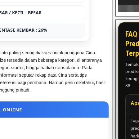
SAR / KECIL : BESAR
ENTASE KEMBAR : 26%
FAQ 
Pred
Terp
satu paling sering diakses untuk pengguna Cina
prize tersedia dalam beberapa kategori, di antaranya
Temuka
tegori starter, hingga hadiah consolation. Pada
predik
formasi seputar rekap data Cina serta tips
keungg
eferensi bagi pembaca. Namun perlu diketahui, hasil
88.
anggung pribadi.
Apa
L ONLINE
Toge
pre
hari