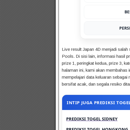
BE
PERS
Live result Japan 4D menjadi salah 
Pools. Di sisi lain, informasi hasil 
prize 1, peringkat kedua, prize 3, ka
halaman ini, kami akan membahas in
mempelajari data keluaran sebagai r
bersifat acak, dan segala resiko dit
INTIP JUGA PREDIKSI TOGE
PREDIKSI TOGEL SIDNEY
PREDIKSI TOGEL HONGKONG