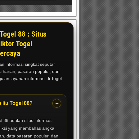
Togel 88 : Situs
iktor Togel
ercaya
n informasi singkat seputar
si harian, pasaran populer, dan
ulan layanan informasi di Togel
 itu Togel 88?
l 88 adalah situs informasi
diksi yang membahas angka
an, data pasaran populer, dan