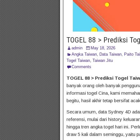
TOGEL 88 > Prediksi To
admin
May 18, 2026
Angka Taiwan
,
Data Taiwan
,
Paito Ta
Togel Taiwan
,
Taiwan Jitu
Comments
TOGEL 88 > Prediksi Togel Taiw
banyak orang oleh banyak pengguna 
informasi togel Cina, kami memahami
begitu, hasil akhir tetap bersifat a
Secara umum, data Sydney 4D adala
referensi, mulai dari history keluar
hingga tren angka togel hari ini. Pe
draw 5 kali dalam seminggu, yaitu 