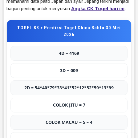
memahami data paito Japan dan syair Jepang terkini menjadi
bagian penting untuk menyusun
Angka CK Togel hari ini
.
TOGEL 88 > Prediksi Togel China Sabtu 30 Mei
2026
4D = 4169
3D = 009
2D = 54*40*79*33*41*52*12*52*59*13*99
COLOK JITU = 7
COLOK MACAU = 5 – 4