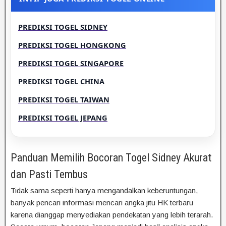
PREDIKSI TOGEL SIDNEY
PREDIKSI TOGEL HONGKONG
PREDIKSI TOGEL SINGAPORE
PREDIKSI TOGEL CHINA
PREDIKSI TOGEL TAIWAN
PREDIKSI TOGEL JEPANG
Panduan Memilih Bocoran Togel Sidney Akurat
dan Pasti Tembus
Tidak sama seperti hanya mengandalkan keberuntungan,
banyak pencari informasi mencari angka jitu HK terbaru
karena dianggap menyediakan pendekatan yang lebih terarah.