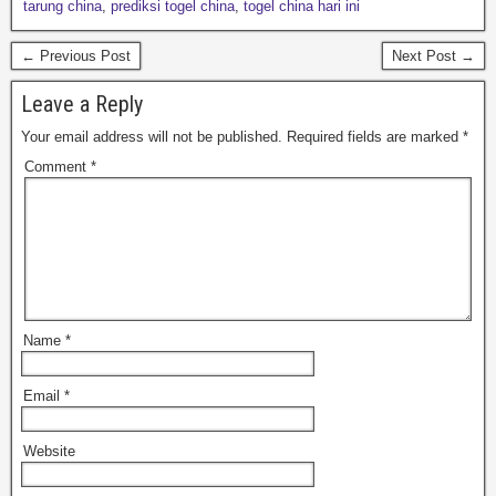
tarung china
,
prediksi togel china
,
togel china hari ini
← Previous Post
Next Post →
Leave a Reply
Your email address will not be published.
Required fields are marked
*
Comment
*
Name
*
Email
*
Website