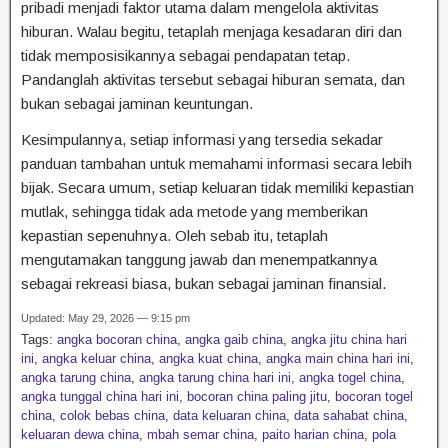
pribadi menjadi faktor utama dalam mengelola aktivitas
hiburan. Walau begitu, tetaplah menjaga kesadaran diri dan
tidak memposisikannya sebagai pendapatan tetap.
Pandanglah aktivitas tersebut sebagai hiburan semata, dan
bukan sebagai jaminan keuntungan.
Kesimpulannya, setiap informasi yang tersedia sekadar
panduan tambahan untuk memahami informasi secara lebih
bijak. Secara umum, setiap keluaran tidak memiliki kepastian
mutlak, sehingga tidak ada metode yang memberikan
kepastian sepenuhnya. Oleh sebab itu, tetaplah
mengutamakan tanggung jawab dan menempatkannya
sebagai rekreasi biasa, bukan sebagai jaminan finansial.
Updated: May 29, 2026 — 9:15 pm
Tags:
angka bocoran china
,
angka gaib china
,
angka jitu china hari
ini
,
angka keluar china
,
angka kuat china
,
angka main china hari ini
,
angka tarung china
,
angka tarung china hari ini
,
angka togel china
,
angka tunggal china hari ini
,
bocoran china paling jitu
,
bocoran togel
china
,
colok bebas china
,
data keluaran china
,
data sahabat china
,
keluaran dewa china
,
mbah semar china
,
paito harian china
,
pola