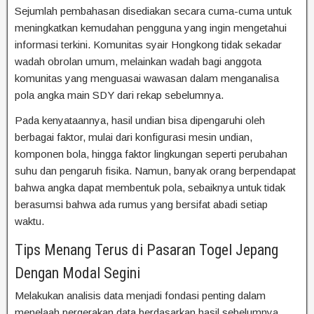
Sejumlah pembahasan disediakan secara cuma-cuma untuk
meningkatkan kemudahan pengguna yang ingin mengetahui
informasi terkini. Komunitas syair Hongkong tidak sekadar
wadah obrolan umum, melainkan wadah bagi anggota
komunitas yang menguasai wawasan dalam menganalisa
pola angka main SDY dari rekap sebelumnya.
Pada kenyataannya, hasil undian bisa dipengaruhi oleh
berbagai faktor, mulai dari konfigurasi mesin undian,
komponen bola, hingga faktor lingkungan seperti perubahan
suhu dan pengaruh fisika. Namun, banyak orang berpendapat
bahwa angka dapat membentuk pola, sebaiknya untuk tidak
berasumsi bahwa ada rumus yang bersifat abadi setiap
waktu.
Tips Menang Terus di Pasaran Togel Jepang
Dengan Modal Segini
Melakukan analisis data menjadi fondasi penting dalam
menelaah pergerakan data berdasarkan hasil sebelumnya.