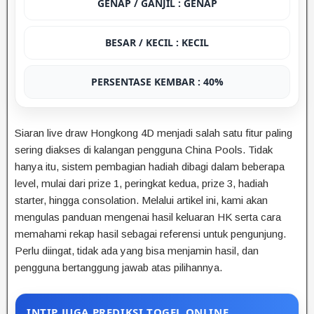
GENAP / GANJIL : GENAP
BESAR / KECIL : KECIL
PERSENTASE KEMBAR : 40%
Siaran live draw Hongkong 4D menjadi salah satu fitur paling
sering diakses di kalangan pengguna China Pools. Tidak
hanya itu, sistem pembagian hadiah dibagi dalam beberapa
level, mulai dari prize 1, peringkat kedua, prize 3, hadiah
starter, hingga consolation. Melalui artikel ini, kami akan
mengulas panduan mengenai hasil keluaran HK serta cara
memahami rekap hasil sebagai referensi untuk pengunjung.
Perlu diingat, tidak ada yang bisa menjamin hasil, dan
pengguna bertanggung jawab atas pilihannya.
INTIP JUGA PREDIKSI TOGEL ONLINE