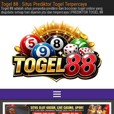
Togel 88 : Situs Prediktor Togel Terpercaya
Togel 88 adalah situs penyedia prediksi dan bocoran togel online yang
diupdate setiap hari dijamin jitu dan terpercaya | PREDIKTOR TOGEL 88