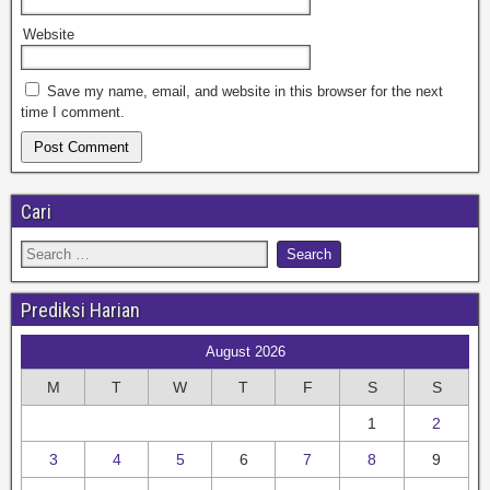
Website
Save my name, email, and website in this browser for the next
time I comment.
Cari
Prediksi Harian
August 2026
M
T
W
T
F
S
S
1
2
3
4
5
6
7
8
9