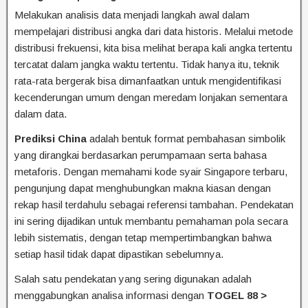
Melakukan analisis data menjadi langkah awal dalam
mempelajari distribusi angka dari data historis. Melalui metode
distribusi frekuensi, kita bisa melihat berapa kali angka tertentu
tercatat dalam jangka waktu tertentu. Tidak hanya itu, teknik
rata-rata bergerak bisa dimanfaatkan untuk mengidentifikasi
kecenderungan umum dengan meredam lonjakan sementara
dalam data.
Prediksi China
adalah bentuk format pembahasan simbolik
yang dirangkai berdasarkan perumpamaan serta bahasa
metaforis. Dengan memahami kode syair Singapore terbaru,
pengunjung dapat menghubungkan makna kiasan dengan
rekap hasil terdahulu sebagai referensi tambahan. Pendekatan
ini sering dijadikan untuk membantu pemahaman pola secara
lebih sistematis, dengan tetap mempertimbangkan bahwa
setiap hasil tidak dapat dipastikan sebelumnya.
Salah satu pendekatan yang sering digunakan adalah
menggabungkan analisa informasi dengan
TOGEL 88 >