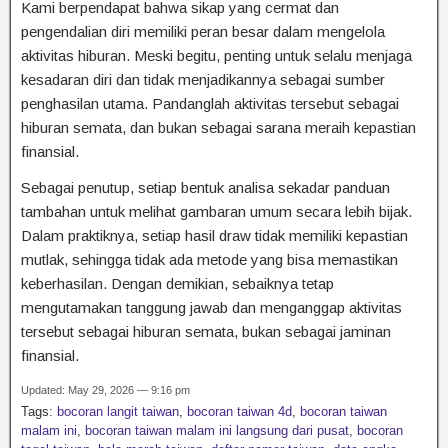
Kami berpendapat bahwa sikap yang cermat dan
pengendalian diri memiliki peran besar dalam mengelola
aktivitas hiburan. Meski begitu, penting untuk selalu menjaga
kesadaran diri dan tidak menjadikannya sebagai sumber
penghasilan utama. Pandanglah aktivitas tersebut sebagai
hiburan semata, dan bukan sebagai sarana meraih kepastian
finansial.
Sebagai penutup, setiap bentuk analisa sekadar panduan
tambahan untuk melihat gambaran umum secara lebih bijak.
Dalam praktiknya, setiap hasil draw tidak memiliki kepastian
mutlak, sehingga tidak ada metode yang bisa memastikan
keberhasilan. Dengan demikian, sebaiknya tetap
mengutamakan tanggung jawab dan menganggap aktivitas
tersebut sebagai hiburan semata, bukan sebagai jaminan
finansial.
Updated: May 29, 2026 — 9:16 pm
Tags:
bocoran langit taiwan
,
bocoran taiwan 4d
,
bocoran taiwan
malam ini
,
bocoran taiwan malam ini langsung dari pusat
,
bocoran