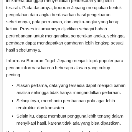
ini karena dianggap menyediakan pendekatan yang lebih
terarah. Pada dasarnya, bocoran Jepang merupakan bentuk
pengolahan data angka berdasarkan hasil pengeluaran
sebelumnya, pola permainan, dan angka-angka yang kerap
keluar. Proses ini umumnya dijadikan sebagai bahan
pertimbangan untuk menganalisa pergerakan angka, sehingga
pembaca dapat mendapatkan gambaran lebih lengkap sesuai
hasil sebelumnya.
Informasi Bocoran Togel Jepang menjadi topik populer para
pencari informasi karena beberapa alasan yang cukup
penting.
Alasan pertama, data yang tersedia dapat menjadi bahan
analisa sehingga tidak hanya mengandalkan perkiraan.
Selanjutnya, membantu pembacaan pola agar lebih
terstruktur dan konsisten.
Selain itu, dapat membuat pengguna lebih tenang dalam
menyikapi hasil, karena tidak ada yang bisa dipastikan.