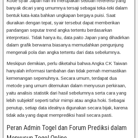
Kode syair Japan hari ini merupakan sebuah referensi yang
banyak dicari yang umumnya tersaji sebagai teka-teki dalam
bentuk kata-kata bahkan ungkapan bergaya puisi. Saat
diuraikan dengan tepat, syair tersebut dapat memberikan
pandangan seputar trend angka tertentu berdasarkan
interpretasi. Tidak hanya itu, data paito Japan yang dihadirkan
dalam grafik berwarna biasanya memudahkan pengunjung
mengenali pola dan angka tertentu dari data sebelumnya.
Meskipun demikian, perlu diketahui bahwa Angka CK Taiwan
hanyalah informasi tambahan dan tidak pernah memastikan
kemenangan sepenuhnya. Secara umum, terdapat dua
metode yang umum ditemukan dalam menyusun perkiraan,
yaitu analisis statistik dari hasil sebelumnya serta cara yang
lebih subjektif seperti tafsir mimpi atau angka hoki. Sebagai
penutup, setiap data idealnya digunakan secara bijak, karena
tidak ada yang dapat memprediksi hasil secara pasti.
Peran Admin Togel dan Forum Prediksi dalam
Menyusun Togel Online