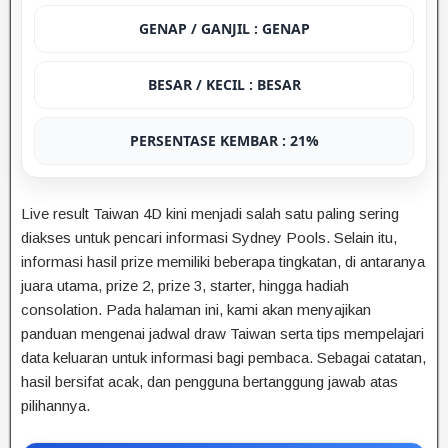
GENAP / GANJIL : GENAP
BESAR / KECIL : BESAR
PERSENTASE KEMBAR : 21%
Live result Taiwan 4D kini menjadi salah satu paling sering
diakses untuk pencari informasi Sydney Pools. Selain itu,
informasi hasil prize memiliki beberapa tingkatan, di antaranya
juara utama, prize 2, prize 3, starter, hingga hadiah
consolation. Pada halaman ini, kami akan menyajikan
panduan mengenai jadwal draw Taiwan serta tips mempelajari
data keluaran untuk informasi bagi pembaca. Sebagai catatan,
hasil bersifat acak, dan pengguna bertanggung jawab atas
pilihannya.