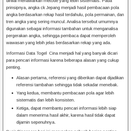
dinilai menawarkan metode yang lebih sistematis. Pada
prinsipnya, angka ck Jepang menjadi hasil pembacaan pola
angka berdasarkan rekap hasil terdahulu, pola permainan, dan
tren angka yang sering muncul. Analisa tersebut umumnya
digunakan sebagai informasi tambahan untuk menganalisa
pergerakan angka, sehingga pembaca dapat memperoleh
wawasan yang lebih jelas berdasarkan rekap yang ada.
Informasi Data Togel Cina menjadi hal yang banyak dicari
para pencari informasi karena beberapa alasan yang cukup
penting.
Alasan pertama, referensi yang diberikan dapat dijadikan
referensi tambahan sehingga tidak sekadar menebak.
Yang kedua, membantu pembacaan pola agar lebih
sistematis dan lebih konsisten.
Ketiga, dapat membantu pencari informasi lebih siap
dalam menerima hasil akhir, karena hasil tidak dapat
dijamin sepenuhnya.