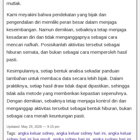
mutlak.
Kami meyakini bahwa pendekatan yang bijak dan
pengendalian diri memiliki peran besar dalam menjaga
keseimbangan. Namun demikian, sebaiknya tetap menjaga
kesadaran diri dan tidak menganggapnya sebagai cara
mencari nafkah. Posisikanlah aktivitas tersebut sebagai
hiburan semata, dan bukan sebagai cara memperoleh hasil
pasti.
Kesimpulannya, setiap bentuk analisa sekadar panduan
tambahan untuk membaca data secara lebih bijak. Dalam
praktiknya, setiap hasil draw tidak dapat dipastikan, sehingga
tidak ada metode yang memberikan kepastian sepenuhnya.
Dengan demikian, sebaiknya tetap menjaga kontrol diri dan
menganggap aktivitas tersebut sebagai bentuk hiburan, bukan
sebagai cara meraih keuntungan pasti.
Updated: May 29, 2026 — 9:15 pm
Tags:
angka keluar sidney
,
angka keluar sidney hari ini
,
angka keluar
sidney hari ini live result
,
angka sidney hari ini
,
angka sydney hari ini
,