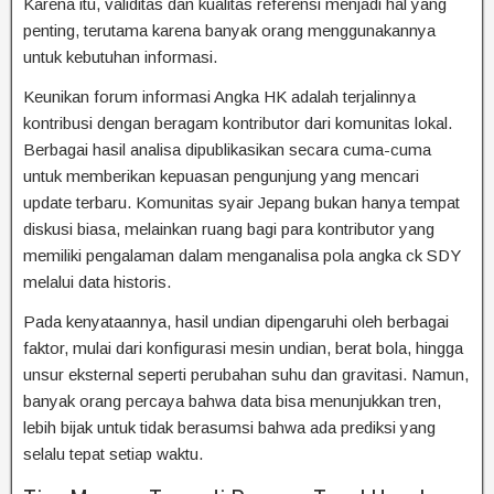
Karena itu, validitas dan kualitas referensi menjadi hal yang
penting, terutama karena banyak orang menggunakannya
untuk kebutuhan informasi.
Keunikan forum informasi Angka HK adalah terjalinnya
kontribusi dengan beragam kontributor dari komunitas lokal.
Berbagai hasil analisa dipublikasikan secara cuma-cuma
untuk memberikan kepuasan pengunjung yang mencari
update terbaru. Komunitas syair Jepang bukan hanya tempat
diskusi biasa, melainkan ruang bagi para kontributor yang
memiliki pengalaman dalam menganalisa pola angka ck SDY
melalui data historis.
Pada kenyataannya, hasil undian dipengaruhi oleh berbagai
faktor, mulai dari konfigurasi mesin undian, berat bola, hingga
unsur eksternal seperti perubahan suhu dan gravitasi. Namun,
banyak orang percaya bahwa data bisa menunjukkan tren,
lebih bijak untuk tidak berasumsi bahwa ada prediksi yang
selalu tepat setiap waktu.