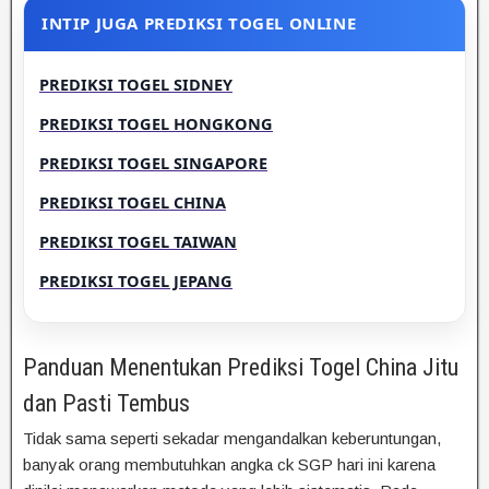
INTIP JUGA PREDIKSI TOGEL ONLINE
PREDIKSI TOGEL SIDNEY
PREDIKSI TOGEL HONGKONG
PREDIKSI TOGEL SINGAPORE
PREDIKSI TOGEL CHINA
PREDIKSI TOGEL TAIWAN
PREDIKSI TOGEL JEPANG
Panduan Menentukan Prediksi Togel China Jitu
dan Pasti Tembus
Tidak sama seperti sekadar mengandalkan keberuntungan,
banyak orang membutuhkan angka ck SGP hari ini karena