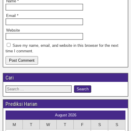
Name
*
Email
*
Website
Save my name, email, and website in this browser for the next
time I comment.
Cari
Prediksi Harian
August 2026
M
T
W
T
F
S
S