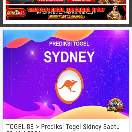
TOGEL 88 > Prediksi Togel Sidney Sabtu