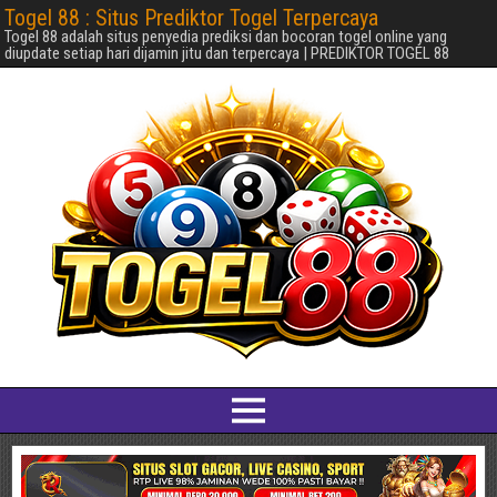
Togel 88 : Situs Prediktor Togel Terpercaya
Togel 88 adalah situs penyedia prediksi dan bocoran togel online yang
diupdate setiap hari dijamin jitu dan terpercaya | PREDIKTOR TOGEL 88