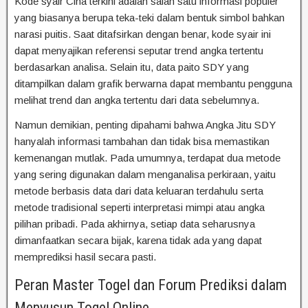
Kode syair Cina terkini adalah salah satu informasi populer
yang biasanya berupa teka-teki dalam bentuk simbol bahkan
narasi puitis. Saat ditafsirkan dengan benar, kode syair ini
dapat menyajikan referensi seputar trend angka tertentu
berdasarkan analisa. Selain itu, data paito SDY yang
ditampilkan dalam grafik berwarna dapat membantu pengguna
melihat trend dan angka tertentu dari data sebelumnya.
Namun demikian, penting dipahami bahwa Angka Jitu SDY
hanyalah informasi tambahan dan tidak bisa memastikan
kemenangan mutlak. Pada umumnya, terdapat dua metode
yang sering digunakan dalam menganalisa perkiraan, yaitu
metode berbasis data dari data keluaran terdahulu serta
metode tradisional seperti interpretasi mimpi atau angka
pilihan pribadi. Pada akhirnya, setiap data seharusnya
dimanfaatkan secara bijak, karena tidak ada yang dapat
memprediksi hasil secara pasti.
Peran Master Togel dan Forum Prediksi dalam
Menyusun Togel Online