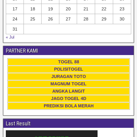
17
18
19
20
21
22
23
24
25
26
27
28
29
30
31
« Jul
PARTNER KAMI
TOGEL 88
POLISITOGEL
JURAGAN TOTO
MAGNUM TOGEL
ANGKA LANGIT
JAGO TOGEL 4D
PREDIKSI BOLA MERAH
Last Result