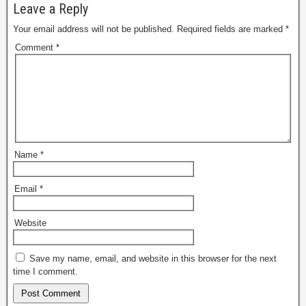
Leave a Reply
Your email address will not be published.
Required fields are marked
*
Comment
*
Name
*
Email
*
Website
Save my name, email, and website in this browser for the next
time I comment.