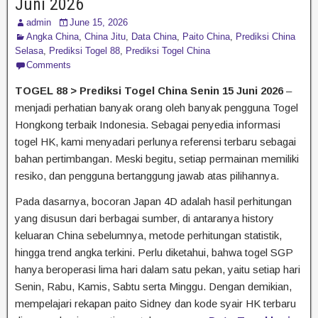
Juni 2026
admin
June 15, 2026
Angka China
,
China Jitu
,
Data China
,
Paito China
,
Prediksi China
Selasa
,
Prediksi Togel 88
,
Prediksi Togel China
Comments
TOGEL 88 > Prediksi Togel China Senin 15 Juni 2026
–
menjadi perhatian banyak orang oleh banyak pengguna Togel
Hongkong terbaik Indonesia. Sebagai penyedia informasi
togel HK, kami menyadari perlunya referensi terbaru sebagai
bahan pertimbangan. Meski begitu, setiap permainan memiliki
resiko, dan pengguna bertanggung jawab atas pilihannya.
Pada dasarnya, bocoran Japan 4D adalah hasil perhitungan
yang disusun dari berbagai sumber, di antaranya history
keluaran China sebelumnya, metode perhitungan statistik,
hingga trend angka terkini. Perlu diketahui, bahwa togel SGP
hanya beroperasi lima hari dalam satu pekan, yaitu setiap hari
Senin, Rabu, Kamis, Sabtu serta Minggu. Dengan demikian,
mempelajari rekapan paito Sidney dan kode syair HK terbaru