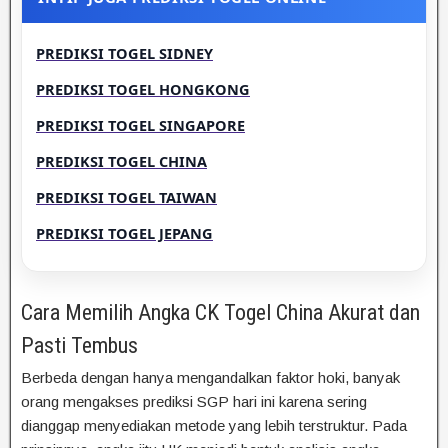
PREDIKSI TOGEL SIDNEY
PREDIKSI TOGEL HONGKONG
PREDIKSI TOGEL SINGAPORE
PREDIKSI TOGEL CHINA
PREDIKSI TOGEL TAIWAN
PREDIKSI TOGEL JEPANG
Cara Memilih Angka CK Togel China Akurat dan
Pasti Tembus
Berbeda dengan hanya mengandalkan faktor hoki, banyak
orang mengakses prediksi SGP hari ini karena sering
dianggap menyediakan metode yang lebih terstruktur. Pada