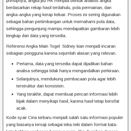
prinsipnya, angka jitu HK menjadi bentuk analisis angka
berdasarkan rekap hasil terdahulu, pola permainan, dan
angka-angka yang kerap keluar. Proses ini sering digunakan
sebagai bahan pertimbangan untuk memahami pola data,
sehingga pengunjung mampu mendapatkan gambaran lebih
lengkap dari data yang tersedia.
Referensi Angka Main Togel Sidney kian menjadi incaran
sebagian pengguna karena sejumlah alasan yang relevan.
Pertama, data yang tersedia dapat dijadikan bahan
analisa sehingga tidak hanya mengandalkan perkiraan.
Selanjutnya, mendukung pembacaan pola agar lebih
terstruktur dan konsisten.
Yang terakhir, dapat membuat pencari informasi lebih
bijak dalam menyikapi hasil, karena hasil tetap bersifat
acak.
Kode syair Cina terbaru menjadi salah satu informasi populer
yang biasanya tersaji sebagai teka-teki dalam format kata-