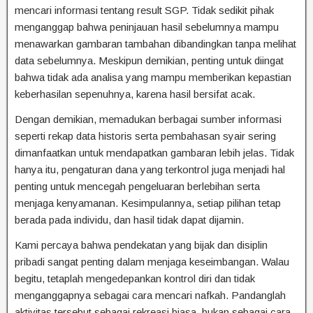
mencari informasi tentang result SGP. Tidak sedikit pihak
menganggap bahwa peninjauan hasil sebelumnya mampu
menawarkan gambaran tambahan dibandingkan tanpa melihat
data sebelumnya. Meskipun demikian, penting untuk diingat
bahwa tidak ada analisa yang mampu memberikan kepastian
keberhasilan sepenuhnya, karena hasil bersifat acak.
Dengan demikian, memadukan berbagai sumber informasi
seperti rekap data historis serta pembahasan syair sering
dimanfaatkan untuk mendapatkan gambaran lebih jelas. Tidak
hanya itu, pengaturan dana yang terkontrol juga menjadi hal
penting untuk mencegah pengeluaran berlebihan serta
menjaga kenyamanan. Kesimpulannya, setiap pilihan tetap
berada pada individu, dan hasil tidak dapat dijamin.
Kami percaya bahwa pendekatan yang bijak dan disiplin
pribadi sangat penting dalam menjaga keseimbangan. Walau
begitu, tetaplah mengedepankan kontrol diri dan tidak
menganggapnya sebagai cara mencari nafkah. Pandanglah
aktivitas tersebut sebagai rekreasi biasa, bukan sebagai cara