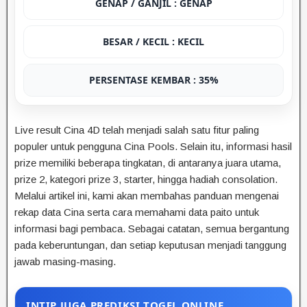
GENAP / GANJIL : GENAP
BESAR / KECIL : KECIL
PERSENTASE KEMBAR : 35%
Live result Cina 4D telah menjadi salah satu fitur paling
populer untuk pengguna Cina Pools. Selain itu, informasi hasil
prize memiliki beberapa tingkatan, di antaranya juara utama,
prize 2, kategori prize 3, starter, hingga hadiah consolation.
Melalui artikel ini, kami akan membahas panduan mengenai
rekap data Cina serta cara memahami data paito untuk
informasi bagi pembaca. Sebagai catatan, semua bergantung
pada keberuntungan, dan setiap keputusan menjadi tanggung
jawab masing-masing.
INTIP JUGA PREDIKSI TOGEL ONLINE