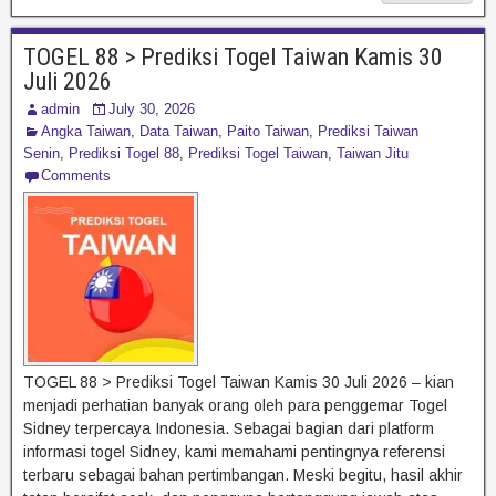
TOGEL 88 > Prediksi Togel Taiwan Kamis 30
Juli 2026
admin
July 30, 2026
Angka Taiwan
,
Data Taiwan
,
Paito Taiwan
,
Prediksi Taiwan
Senin
,
Prediksi Togel 88
,
Prediksi Togel Taiwan
,
Taiwan Jitu
Comments
TOGEL 88 > Prediksi Togel Taiwan Kamis 30 Juli 2026 – kian
menjadi perhatian banyak orang oleh para penggemar Togel
Sidney terpercaya Indonesia. Sebagai bagian dari platform
informasi togel Sidney, kami memahami pentingnya referensi
terbaru sebagai bahan pertimbangan. Meski begitu, hasil akhir