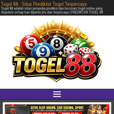
Togel 88 : Situs Prediktor Togel Terpercaya
Togel 88 adalah situs penyedia prediksi dan bocoran togel online yang
diupdate setiap hari dijamin jitu dan terpercaya | PREDIKTOR TOGEL 88