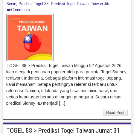
Senin
,
Prediksi Togel 88
,
Prediksi Togel Taiwan
,
Taiwan Jitu
Comments
TOGEL 88 > Prediksi Togel Taiwan Minggu 02 Agustus 2026 –
kian menjadi pencarian populer oleh para pecinta Togel Sydney
terfavorit Indonesia. Sebagai platform informasi togel Jepang,
kami memahami betapa pentingnya referensi terbaru untuk
referensi. Namun, tidak ada yang bisa menjamin hasil, dan
setiap keputusan berada di tangan pengguna. Secara umum,
prediksi Sidney 4D menjadi […]
Read Post
TOGEL 88 > Prediksi Togel Taiwan Jumat 31