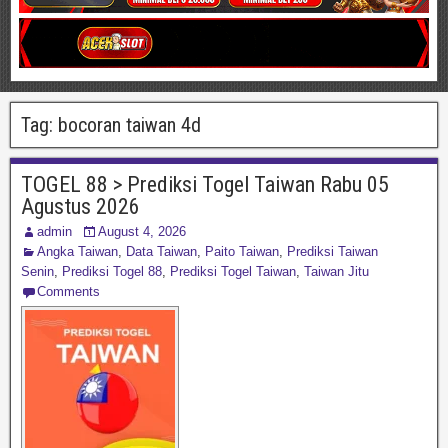
Tag:
bocoran taiwan 4d
TOGEL 88 > Prediksi Togel Taiwan Rabu 05
Agustus 2026
admin
August 4, 2026
Angka Taiwan
,
Data Taiwan
,
Paito Taiwan
,
Prediksi Taiwan
Senin
,
Prediksi Togel 88
,
Prediksi Togel Taiwan
,
Taiwan Jitu
Comments