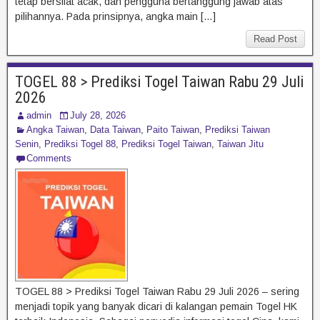
tetap bersifat acak, dan pengguna bertanggung jawab atas
pilihannya. Pada prinsipnya, angka main […]
Read Post
TOGEL 88 > Prediksi Togel Taiwan Rabu 29 Juli
2026
admin
July 28, 2026
Angka Taiwan
,
Data Taiwan
,
Paito Taiwan
,
Prediksi Taiwan
Senin
,
Prediksi Togel 88
,
Prediksi Togel Taiwan
,
Taiwan Jitu
Comments
TOGEL 88 > Prediksi Togel Taiwan Rabu 29 Juli 2026 – sering
menjadi topik yang banyak dicari di kalangan pemain Togel HK