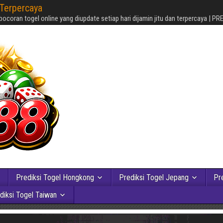
 Terpercaya
 bocoran togel online yang diupdate setiap hari dijamin jitu dan terpercaya | 
Prediksi Togel Hongkong
Prediksi Togel Jepang
Pr
diksi Togel Taiwan