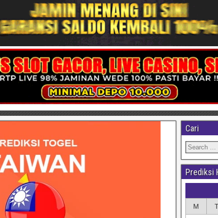
Cari
Prediksi 
M