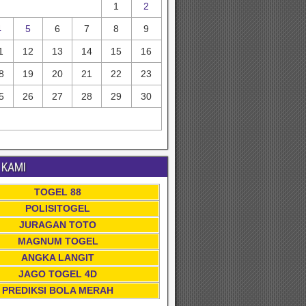
1
2
4
5
6
7
8
9
1
12
13
14
15
16
8
19
20
21
22
23
5
26
27
28
29
30
 KAMI
TOGEL 88
POLISITOGEL
JURAGAN TOTO
MAGNUM TOGEL
ANGKA LANGIT
JAGO TOGEL 4D
PREDIKSI BOLA MERAH