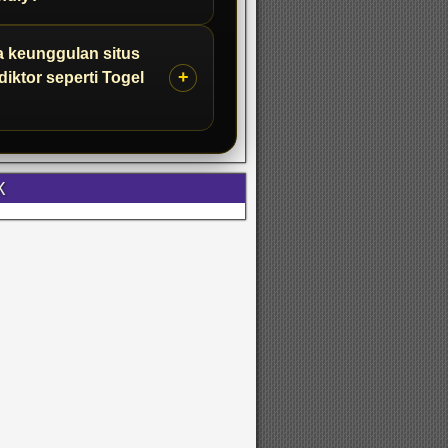
 keunggulan situs
diktor seperti Togel
?
K