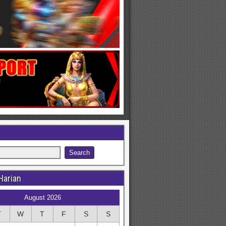
Harian
August 2026
T
W
T
F
S
S