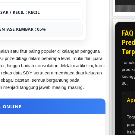
SAR / KECIL : KECIL
ENTASE KEMBAR : 05%
FAQ 
Pred
Terp
alah satu fitur paling populer di kalangan pengguna
il prize dibagi dalam beberapa level, mulai dari juara
Temuka
ter, hingga hadiah consolation. Melalui artikel ini, kami
predik
g rekap data SDY serta cara membaca data keluaran
keungg
 Sebagai catatan, semua bergantung pada
88.
an menjadi tanggung jawab masing-masing.
Apa
L ONLINE
Toge
pre
hari