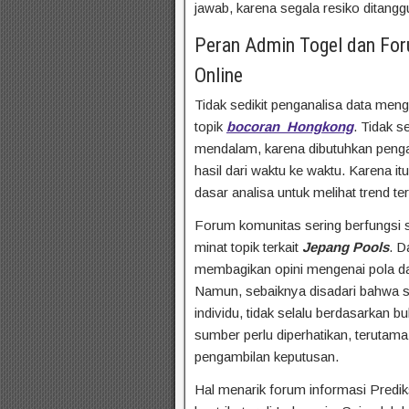
jawab, karena segala resiko ditang
Peran Admin Togel dan For
Online
Tidak sedikit penganalisa data me
topik
bocoran Hongkong
. Tidak 
mendalam, karena dibutuhkan penga
hasil dari waktu ke waktu. Karena i
dasar analisa untuk melihat trend t
Forum komunitas sering berfungsi 
minat topik terkait
Jepang Pools
. D
membagikan opini mengenai pola da
Namun, sebaiknya disadari bahwa se
individu, tidak selalu berdasarkan bu
sumber perlu diperhatikan, teruta
pengambilan keputusan.
Hal menarik forum informasi Predi