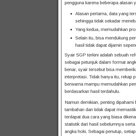
pengguna karena beberapa alasan 
Alasan pertama, data yang ter
sehingga tidak sekadar meneb
Yang kedua, memudahkan proses
Selain itu, bisa mendukung pe
hasil tidak dapat dijamin sepe
Syair SGP terkini adalah sebuah ref
sebagai petunjuk dalam format angk
benar, syair tersebut bisa memberik
interpretasi. Tidak hanya itu, rekap
berwarna mampu memudahkan peng
berdasarkan hasil terdahulu.
Namun demikian, penting dipahami 
tambahan dan tidak dapat memasti
terdapat dua cara yang biasa diken
statistik dari hasil sebelumnya sert
angka hoki. Sebagai penutup, setia