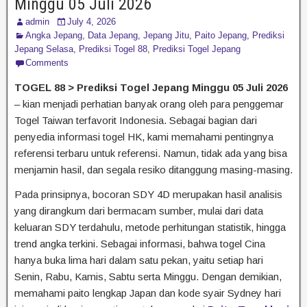
Minggu 05 Juli 2026
admin
July 4, 2026
Angka Jepang
,
Data Jepang
,
Jepang Jitu
,
Paito Jepang
,
Prediksi
Jepang Selasa
,
Prediksi Togel 88
,
Prediksi Togel Jepang
Comments
TOGEL 88 > Prediksi Togel Jepang Minggu 05 Juli 2026
– kian menjadi perhatian banyak orang oleh para penggemar
Togel Taiwan terfavorit Indonesia. Sebagai bagian dari
penyedia informasi togel HK, kami memahami pentingnya
referensi terbaru untuk referensi. Namun, tidak ada yang bisa
menjamin hasil, dan segala resiko ditanggung masing-masing.
Pada prinsipnya, bocoran SDY 4D merupakan hasil analisis
yang dirangkum dari bermacam sumber, mulai dari data
keluaran SDY terdahulu, metode perhitungan statistik, hingga
trend angka terkini. Sebagai informasi, bahwa togel Cina
hanya buka lima hari dalam satu pekan, yaitu setiap hari
Senin, Rabu, Kamis, Sabtu serta Minggu. Dengan demikian,
memahami paito lengkap Japan dan kode syair Sydney hari