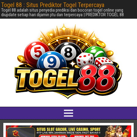
Togel 88 : Situs Prediktor Togel Terpercaya
Togel 88 adalah situs penyedia prediksi dan bocoran togel online yang
diupdate setiap hari dijamin jitu dan terpercaya | PREDIKTOR TOGEL 88