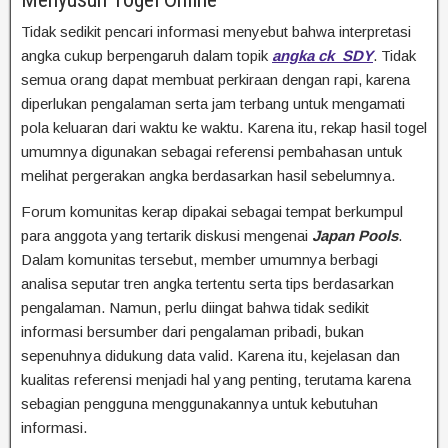
Tidak sedikit pencari informasi menyebut bahwa interpretasi
angka cukup berpengaruh dalam topik
angka ck SDY
. Tidak
semua orang dapat membuat perkiraan dengan rapi, karena
diperlukan pengalaman serta jam terbang untuk mengamati
pola keluaran dari waktu ke waktu. Karena itu, rekap hasil togel
umumnya digunakan sebagai referensi pembahasan untuk
melihat pergerakan angka berdasarkan hasil sebelumnya.
Forum komunitas kerap dipakai sebagai tempat berkumpul
para anggota yang tertarik diskusi mengenai
Japan Pools
.
Dalam komunitas tersebut, member umumnya berbagi
analisa seputar tren angka tertentu serta tips berdasarkan
pengalaman. Namun, perlu diingat bahwa tidak sedikit
informasi bersumber dari pengalaman pribadi, bukan
sepenuhnya didukung data valid. Karena itu, kejelasan dan
kualitas referensi menjadi hal yang penting, terutama karena
sebagian pengguna menggunakannya untuk kebutuhan
informasi.