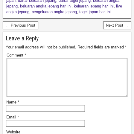
japan
,
daftar keluaran jepang
,
daftar togel jepang
,
keluaran angka
jepang
,
keluaran angka jepang hari ini
,
keluaran jepang hari ini
,
live
angka jepang
,
pengeluaran angka jepang
,
togel japan hari ini
← Previous Post
Next Post →
Leave a Reply
Your email address will not be published.
Required fields are marked
*
Comment
*
Name
*
Email
*
Website