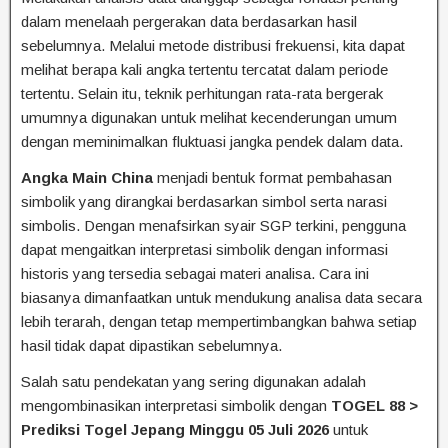
dalam menelaah pergerakan data berdasarkan hasil
sebelumnya. Melalui metode distribusi frekuensi, kita dapat
melihat berapa kali angka tertentu tercatat dalam periode
tertentu. Selain itu, teknik perhitungan rata-rata bergerak
umumnya digunakan untuk melihat kecenderungan umum
dengan meminimalkan fluktuasi jangka pendek dalam data.
Angka Main China
menjadi bentuk format pembahasan
simbolik yang dirangkai berdasarkan simbol serta narasi
simbolis. Dengan menafsirkan syair SGP terkini, pengguna
dapat mengaitkan interpretasi simbolik dengan informasi
historis yang tersedia sebagai materi analisa. Cara ini
biasanya dimanfaatkan untuk mendukung analisa data secara
lebih terarah, dengan tetap mempertimbangkan bahwa setiap
hasil tidak dapat dipastikan sebelumnya.
Salah satu pendekatan yang sering digunakan adalah
mengombinasikan interpretasi simbolik dengan
TOGEL 88 >
Prediksi Togel Jepang Minggu 05 Juli 2026
untuk