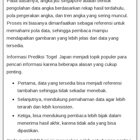
Pada dasarnya, angka jitu Singapore adalah bentuk
pengolahan data angka berdasarkan rekap hasil terdahulu,
pola pergerakan angka, dan tren angka yang sering muncul.
Proses ini biasanya dimanfaatkan sebagai referensi untuk
memahami pola data, sehingga pembaca mampu
mendapatkan gambaran yang lebih jelas dari data yang
tersedia.
Informasi Prediksi Togel Japan menjadi topik populer para
pencari informasi karena beberapa alasan yang cukup
penting.
Pertama, data yang tersedia bisa menjadi referensi
tambahan sehingga tidak sekadar menebak.
Selanjutnya, mendukung pemahaman data agar lebih
terarah dan lebih konsisten.
Ketiga, bisa mendukung pembaca lebih bijak dalam
menerima hasil akhir, karena tidak ada yang bisa
dipastikan.