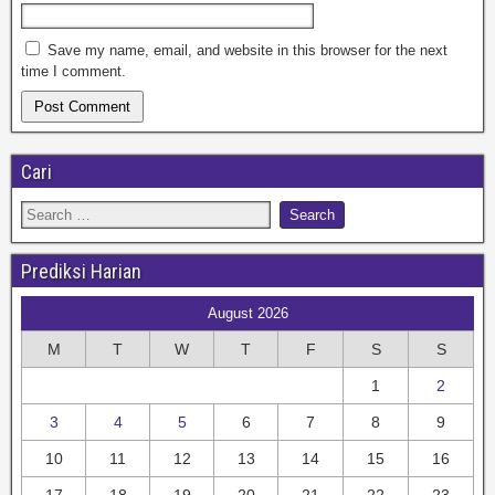
Save my name, email, and website in this browser for the next
time I comment.
Cari
Prediksi Harian
August 2026
M
T
W
T
F
S
S
1
2
3
4
5
6
7
8
9
10
11
12
13
14
15
16