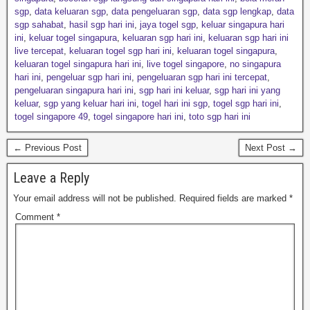
sgp
,
data keluaran sgp
,
data pengeluaran sgp
,
data sgp lengkap
,
data
sgp sahabat
,
hasil sgp hari ini
,
jaya togel sgp
,
keluar singapura hari
ini
,
keluar togel singapura
,
keluaran sgp hari ini
,
keluaran sgp hari ini
live tercepat
,
keluaran togel sgp hari ini
,
keluaran togel singapura
,
keluaran togel singapura hari ini
,
live togel singapore
,
no singapura
hari ini
,
pengeluar sgp hari ini
,
pengeluaran sgp hari ini tercepat
,
pengeluaran singapura hari ini
,
sgp hari ini keluar
,
sgp hari ini yang
keluar
,
sgp yang keluar hari ini
,
togel hari ini sgp
,
togel sgp hari ini
,
togel singapore 49
,
togel singapore hari ini
,
toto sgp hari ini
← Previous Post
Next Post →
Leave a Reply
Your email address will not be published.
Required fields are marked
*
Comment
*