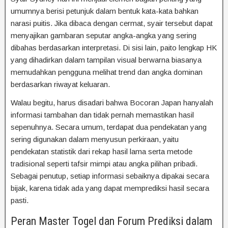
umumnya berisi petunjuk dalam bentuk kata-kata bahkan
narasi puitis. Jika dibaca dengan cermat, syair tersebut dapat
menyajikan gambaran seputar angka-angka yang sering
dibahas berdasarkan interpretasi. Di sisi lain, paito lengkap HK
yang dihadirkan dalam tampilan visual berwarna biasanya
memudahkan pengguna melihat trend dan angka dominan
berdasarkan riwayat keluaran.
Walau begitu, harus disadari bahwa Bocoran Japan hanyalah
informasi tambahan dan tidak pernah memastikan hasil
sepenuhnya. Secara umum, terdapat dua pendekatan yang
sering digunakan dalam menyusun perkiraan, yaitu
pendekatan statistik dari rekap hasil lama serta metode
tradisional seperti tafsir mimpi atau angka pilihan pribadi.
Sebagai penutup, setiap informasi sebaiknya dipakai secara
bijak, karena tidak ada yang dapat memprediksi hasil secara
pasti.
Peran Master Togel dan Forum Prediksi dalam