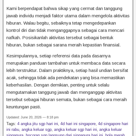
Kami berpendapat bahwa sikap yang cermat dan tanggung
jawab individu menjadi faktor utama dalam mengelola aktivitas
hiburan. Walau begitu, sebaiknya tetap mengedepankan
kontrol diri dan tidak menganggapnya sebagai cara mencari
nafkah. Posisikanlah aktivitas tersebut sebagai bentuk
hiburan, bukan sebagai sarana meraih kepastian finansial.
Kesimpulannya, setiap referensi data pada dasarnya
merupakan panduan tambahan untuk membaca data secara
lebih terstruktur. Dalam praktiknya, setiap hasil undian bersifat
acak, sehingga tidak ada pendekatan yang bisa memastikan
keberhasilan. Dengan demikian, penting untuk selalu
mengutamakan tanggung jawab dan menganggap aktivitas
tersebut sebagai hiburan semata, bukan sebagai cara meraih
keuntungan pasti.
Updated: June 20, 2026 — 8:18 pm
Tags:
4 angka jitu sgp hari ini
,
4d hari ini singapore
,
4d singapore hari
ini rabu
,
angka keluar sgp
,
angka keluar sgp hari ini
,
angka keluar
singapura
,
bocoran sgp langsung dari singapura hari ini
,
bola merah