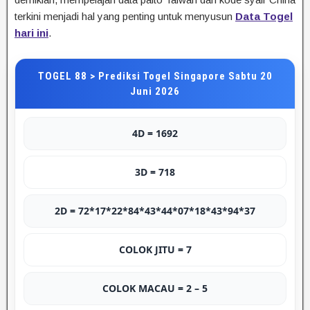
terkini menjadi hal yang penting untuk menyusun
Data Togel
hari ini
.
TOGEL 88 > Prediksi Togel Singapore Sabtu 20
Juni 2026
4D = 1692
3D = 718
2D = 72*17*22*84*43*44*07*18*43*94*37
COLOK JITU = 7
COLOK MACAU = 2 – 5