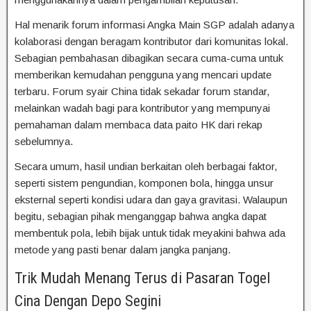
Hal menarik forum informasi Angka Main SGP adalah adanya
kolaborasi dengan beragam kontributor dari komunitas lokal.
Sebagian pembahasan dibagikan secara cuma-cuma untuk
memberikan kemudahan pengguna yang mencari update
terbaru. Forum syair China tidak sekadar forum standar,
melainkan wadah bagi para kontributor yang mempunyai
pemahaman dalam membaca data paito HK dari rekap
sebelumnya.
Secara umum, hasil undian berkaitan oleh berbagai faktor,
seperti sistem pengundian, komponen bola, hingga unsur
eksternal seperti kondisi udara dan gaya gravitasi. Walaupun
begitu, sebagian pihak menganggap bahwa angka dapat
membentuk pola, lebih bijak untuk tidak meyakini bahwa ada
metode yang pasti benar dalam jangka panjang.
Trik Mudah Menang Terus di Pasaran Togel
Cina Dengan Depo Segini