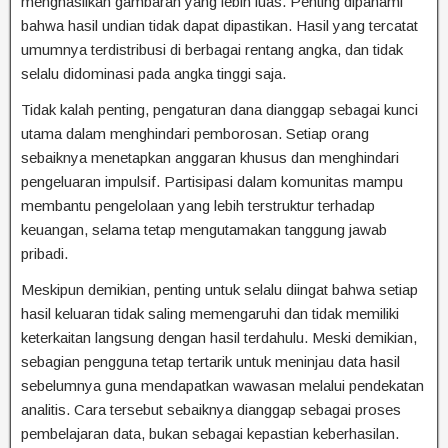
menghasilkan gambaran yang lebih luas. Penting dipahami
bahwa hasil undian tidak dapat dipastikan. Hasil yang tercatat
umumnya terdistribusi di berbagai rentang angka, dan tidak
selalu didominasi pada angka tinggi saja.
Tidak kalah penting, pengaturan dana dianggap sebagai kunci
utama dalam menghindari pemborosan. Setiap orang
sebaiknya menetapkan anggaran khusus dan menghindari
pengeluaran impulsif. Partisipasi dalam komunitas mampu
membantu pengelolaan yang lebih terstruktur terhadap
keuangan, selama tetap mengutamakan tanggung jawab
pribadi.
Meskipun demikian, penting untuk selalu diingat bahwa setiap
hasil keluaran tidak saling memengaruhi dan tidak memiliki
keterkaitan langsung dengan hasil terdahulu. Meski demikian,
sebagian pengguna tetap tertarik untuk meninjau data hasil
sebelumnya guna mendapatkan wawasan melalui pendekatan
analitis. Cara tersebut sebaiknya dianggap sebagai proses
pembelajaran data, bukan sebagai kepastian keberhasilan.