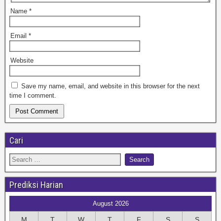
Name
*
Email
*
Website
Save my name, email, and website in this browser for the next
time I comment.
Cari
Prediksi Harian
August 2026
M
T
W
T
F
S
S