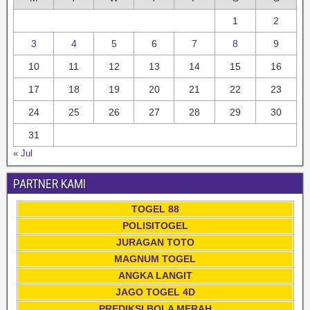
1
2
3
4
5
6
7
8
9
10
11
12
13
14
15
16
17
18
19
20
21
22
23
24
25
26
27
28
29
30
31
« Jul
PARTNER KAMI
TOGEL 88
POLISITOGEL
JURAGAN TOTO
MAGNUM TOGEL
ANGKA LANGIT
JAGO TOGEL 4D
PREDIKSI BOLA MERAH