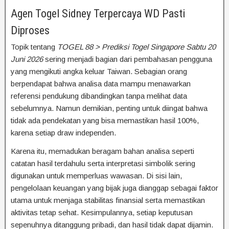
Agen Togel Sidney Terpercaya WD Pasti
Diproses
Topik tentang
TOGEL 88 > Prediksi Togel Singapore Sabtu 20
Juni 2026
sering menjadi bagian dari pembahasan pengguna
yang mengikuti angka keluar Taiwan. Sebagian orang
berpendapat bahwa analisa data mampu menawarkan
referensi pendukung dibandingkan tanpa melihat data
sebelumnya. Namun demikian, penting untuk diingat bahwa
tidak ada pendekatan yang bisa memastikan hasil 100%,
karena setiap draw independen.
Karena itu, memadukan beragam bahan analisa seperti
catatan hasil terdahulu serta interpretasi simbolik sering
digunakan untuk memperluas wawasan. Di sisi lain,
pengelolaan keuangan yang bijak juga dianggap sebagai faktor
utama untuk menjaga stabilitas finansial serta memastikan
aktivitas tetap sehat. Kesimpulannya, setiap keputusan
sepenuhnya ditanggung pribadi, dan hasil tidak dapat dijamin.