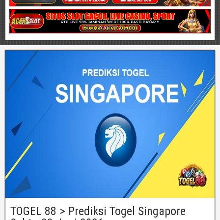
TOGEL 88 > Prediksi Togel Singapore