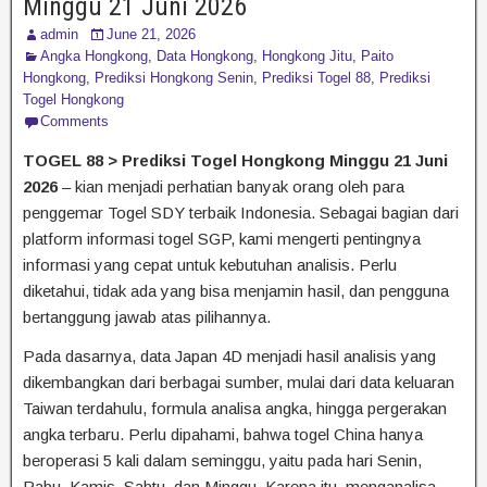
Minggu 21 Juni 2026
admin
June 21, 2026
Angka Hongkong
,
Data Hongkong
,
Hongkong Jitu
,
Paito
Hongkong
,
Prediksi Hongkong Senin
,
Prediksi Togel 88
,
Prediksi
Togel Hongkong
Comments
TOGEL 88 > Prediksi Togel Hongkong Minggu 21 Juni
2026
– kian menjadi perhatian banyak orang oleh para
penggemar Togel SDY terbaik Indonesia. Sebagai bagian dari
platform informasi togel SGP, kami mengerti pentingnya
informasi yang cepat untuk kebutuhan analisis. Perlu
diketahui, tidak ada yang bisa menjamin hasil, dan pengguna
bertanggung jawab atas pilihannya.
Pada dasarnya, data Japan 4D menjadi hasil analisis yang
dikembangkan dari berbagai sumber, mulai dari data keluaran
Taiwan terdahulu, formula analisa angka, hingga pergerakan
angka terbaru. Perlu dipahami, bahwa togel China hanya
beroperasi 5 kali dalam seminggu, yaitu pada hari Senin,
Rabu, Kamis, Sabtu, dan Minggu. Karena itu, menganalisa