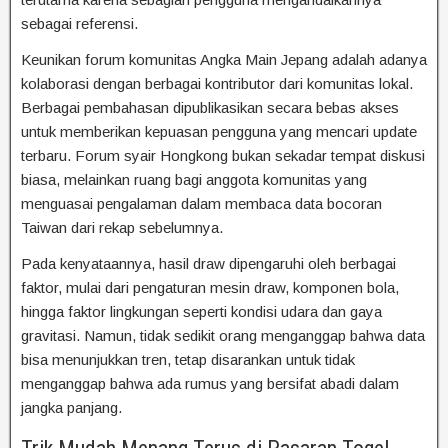
sebagai referensi.
Keunikan forum komunitas Angka Main Jepang adalah adanya
kolaborasi dengan berbagai kontributor dari komunitas lokal.
Berbagai pembahasan dipublikasikan secara bebas akses
untuk memberikan kepuasan pengguna yang mencari update
terbaru. Forum syair Hongkong bukan sekadar tempat diskusi
biasa, melainkan ruang bagi anggota komunitas yang
menguasai pengalaman dalam membaca data bocoran
Taiwan dari rekap sebelumnya.
Pada kenyataannya, hasil draw dipengaruhi oleh berbagai
faktor, mulai dari pengaturan mesin draw, komponen bola,
hingga faktor lingkungan seperti kondisi udara dan gaya
gravitasi. Namun, tidak sedikit orang menganggap bahwa data
bisa menunjukkan tren, tetap disarankan untuk tidak
menganggap bahwa ada rumus yang bersifat abadi dalam
jangka panjang.