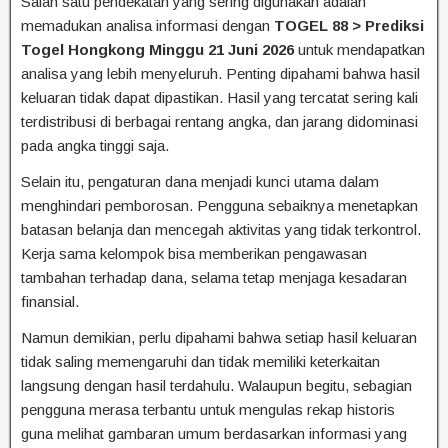
Salah satu pendekatan yang sering digunakan adalah
memadukan analisa informasi dengan
TOGEL 88 > Prediksi
Togel Hongkong Minggu 21 Juni 2026
untuk mendapatkan
analisa yang lebih menyeluruh. Penting dipahami bahwa hasil
keluaran tidak dapat dipastikan. Hasil yang tercatat sering kali
terdistribusi di berbagai rentang angka, dan jarang didominasi
pada angka tinggi saja.
Selain itu, pengaturan dana menjadi kunci utama dalam
menghindari pemborosan. Pengguna sebaiknya menetapkan
batasan belanja dan mencegah aktivitas yang tidak terkontrol.
Kerja sama kelompok bisa memberikan pengawasan
tambahan terhadap dana, selama tetap menjaga kesadaran
finansial.
Namun demikian, perlu dipahami bahwa setiap hasil keluaran
tidak saling memengaruhi dan tidak memiliki keterkaitan
langsung dengan hasil terdahulu. Walaupun begitu, sebagian
pengguna merasa terbantu untuk mengulas rekap historis
guna melihat gambaran umum berdasarkan informasi yang