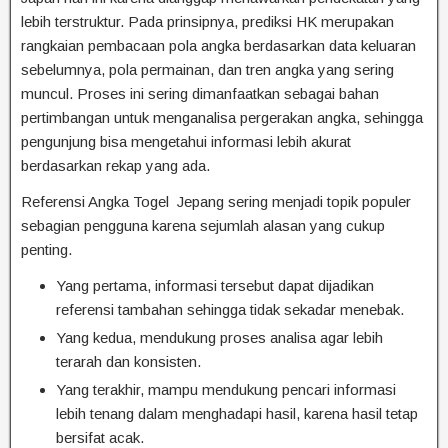
lebih terstruktur. Pada prinsipnya, prediksi HK merupakan
rangkaian pembacaan pola angka berdasarkan data keluaran
sebelumnya, pola permainan, dan tren angka yang sering
muncul. Proses ini sering dimanfaatkan sebagai bahan
pertimbangan untuk menganalisa pergerakan angka, sehingga
pengunjung bisa mengetahui informasi lebih akurat
berdasarkan rekap yang ada.
Referensi Angka Togel Jepang sering menjadi topik populer
sebagian pengguna karena sejumlah alasan yang cukup
penting.
Yang pertama, informasi tersebut dapat dijadikan
referensi tambahan sehingga tidak sekadar menebak.
Yang kedua, mendukung proses analisa agar lebih
terarah dan konsisten.
Yang terakhir, mampu mendukung pencari informasi
lebih tenang dalam menghadapi hasil, karena hasil tetap
bersifat acak.