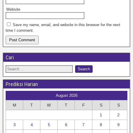
Website
Save my name, email, and website in this browser for the next
time I comment.
Cari
Prediksi Harian
August 2026
M
T
W
T
F
S
S
1
2
3
4
5
6
7
8
9