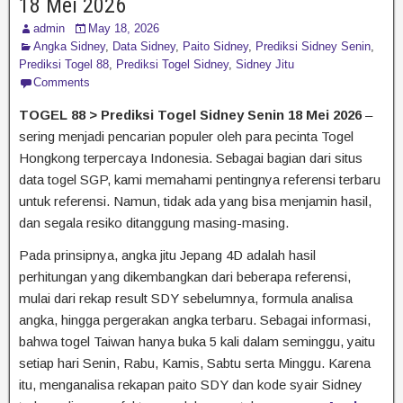
18 Mei 2026
admin
May 18, 2026
Angka Sidney
,
Data Sidney
,
Paito Sidney
,
Prediksi Sidney Senin
,
Prediksi Togel 88
,
Prediksi Togel Sidney
,
Sidney Jitu
Comments
TOGEL 88 > Prediksi Togel Sidney Senin 18 Mei 2026
–
sering menjadi pencarian populer oleh para pecinta Togel
Hongkong terpercaya Indonesia. Sebagai bagian dari situs
data togel SGP, kami memahami pentingnya referensi terbaru
untuk referensi. Namun, tidak ada yang bisa menjamin hasil,
dan segala resiko ditanggung masing-masing.
Pada prinsipnya, angka jitu Jepang 4D adalah hasil
perhitungan yang dikembangkan dari beberapa referensi,
mulai dari rekap result SDY sebelumnya, formula analisa
angka, hingga pergerakan angka terbaru. Sebagai informasi,
bahwa togel Taiwan hanya buka 5 kali dalam seminggu, yaitu
setiap hari Senin, Rabu, Kamis, Sabtu serta Minggu. Karena
itu, menganalisa rekapan paito SDY dan kode syair Sidney