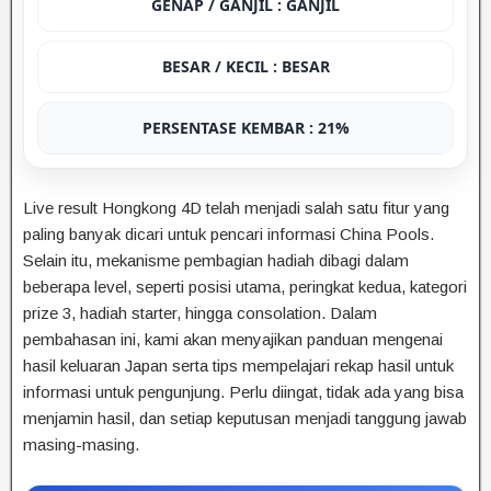
GENAP / GANJIL : GANJIL
BESAR / KECIL : BESAR
PERSENTASE KEMBAR : 21%
Live result Hongkong 4D telah menjadi salah satu fitur yang
paling banyak dicari untuk pencari informasi China Pools.
Selain itu, mekanisme pembagian hadiah dibagi dalam
beberapa level, seperti posisi utama, peringkat kedua, kategori
prize 3, hadiah starter, hingga consolation. Dalam
pembahasan ini, kami akan menyajikan panduan mengenai
hasil keluaran Japan serta tips mempelajari rekap hasil untuk
informasi untuk pengunjung. Perlu diingat, tidak ada yang bisa
menjamin hasil, dan setiap keputusan menjadi tanggung jawab
masing-masing.