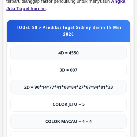
terbaru dianggap faktor pendukung untuk menyusun
Angka
Jitu Togel hari ini
.
TOGEL 88 > Prediksi Togel Sidney Senin 18 Mei
2026
4D = 4550
3D = 007
2D = 90*14*77*41*68*84*27*67*94*81*33
COLOK JITU = 5
COLOK MACAU = 4 – 4