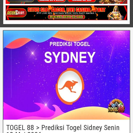
TOGEL 88 > Prediksi Togel Sidney Senin