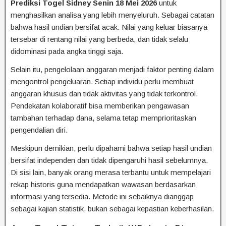
Prediksi Togel Sidney Senin 18 Mei 2026
untuk
menghasilkan analisa yang lebih menyeluruh. Sebagai catatan
bahwa hasil undian bersifat acak. Nilai yang keluar biasanya
tersebar di rentang nilai yang berbeda, dan tidak selalu
didominasi pada angka tinggi saja.
Selain itu, pengelolaan anggaran menjadi faktor penting dalam
mengontrol pengeluaran. Setiap individu perlu membuat
anggaran khusus dan tidak aktivitas yang tidak terkontrol.
Pendekatan kolaboratif bisa memberikan pengawasan
tambahan terhadap dana, selama tetap memprioritaskan
pengendalian diri.
Meskipun demikian, perlu dipahami bahwa setiap hasil undian
bersifat independen dan tidak dipengaruhi hasil sebelumnya.
Di sisi lain, banyak orang merasa terbantu untuk mempelajari
rekap historis guna mendapatkan wawasan berdasarkan
informasi yang tersedia. Metode ini sebaiknya dianggap
sebagai kajian statistik, bukan sebagai kepastian keberhasilan.