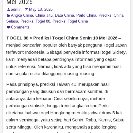
Mei 2026
admin
May 18, 2026
Angka China
,
China Jitu
,
Data China
,
Paito China
,
Prediksi China
Selasa
,
Prediksi Togel 88
,
Prediksi Togel China
Comments
TOGEL 88 > Prediksi Togel China Senin 18 Mei 2026
–
menjadi pencarian populer oleh banyak pengguna Togel Japan
terfavorit Indonesia. Sebagai penyedia informasi togel Sidney,
kami menyadari betapa pentingnya informasi yang cepat
untuk referensi. Namun, tidak ada yang bisa menjamin hasil,
dan segala resiko ditanggung masing-masing.
Pada prinsipnya, prediksi Taiwan 4D merupakan hasil
perhitungan yang disusun dari bermacam sumber, di
antaranya data keluaran Cina sebelumnya, metode
perhitungan statistik, hingga trend angka terkini. Perlu
diketahui, bahwa togel Hongkong memiliki jadwal draw 5 kali
dalam seminggu, yaitu setiap hari Senin, Rabu, Kamis, Sabtu
serta Minggu. Oleh karena itu, menganalisa paito lengkap