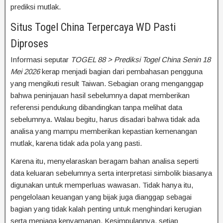
prediksi mutlak.
Situs Togel China Terpercaya WD Pasti
Diproses
Informasi seputar
TOGEL 88 > Prediksi Togel China Senin 18
Mei 2026
kerap menjadi bagian dari pembahasan pengguna
yang mengikuti result Taiwan. Sebagian orang menganggap
bahwa peninjauan hasil sebelumnya dapat memberikan
referensi pendukung dibandingkan tanpa melihat data
sebelumnya. Walau begitu, harus disadari bahwa tidak ada
analisa yang mampu memberikan kepastian kemenangan
mutlak, karena tidak ada pola yang pasti.
Karena itu, menyelaraskan beragam bahan analisa seperti
data keluaran sebelumnya serta interpretasi simbolik biasanya
digunakan untuk memperluas wawasan. Tidak hanya itu,
pengelolaan keuangan yang bijak juga dianggap sebagai
bagian yang tidak kalah penting untuk menghindari kerugian
serta menjaga kenyamanan. Kesimpulannya, setiap