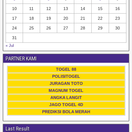
10
11
12
13
14
15
16
17
18
19
20
21
22
23
24
25
26
27
28
29
30
31
« Jul
PARTNER KAMI
TOGEL 88
POLISITOGEL
JURAGAN TOTO
MAGNUM TOGEL
ANGKA LANGIT
JAGO TOGEL 4D
PREDIKSI BOLA MERAH
Last Result