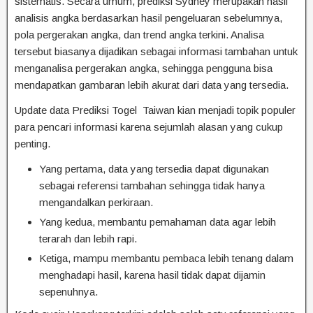
sistematis. Secara umum, prediksi Sydney merupakan hasil
analisis angka berdasarkan hasil pengeluaran sebelumnya,
pola pergerakan angka, dan trend angka terkini. Analisa
tersebut biasanya dijadikan sebagai informasi tambahan untuk
menganalisa pergerakan angka, sehingga pengguna bisa
mendapatkan gambaran lebih akurat dari data yang tersedia.
Update data Prediksi Togel Taiwan kian menjadi topik populer
para pencari informasi karena sejumlah alasan yang cukup
penting.
Yang pertama, data yang tersedia dapat digunakan
sebagai referensi tambahan sehingga tidak hanya
mengandalkan perkiraan.
Yang kedua, membantu pemahaman data agar lebih
terarah dan lebih rapi.
Ketiga, mampu membantu pembaca lebih tenang dalam
menghadapi hasil, karena hasil tidak dapat dijamin
sepenuhnya.