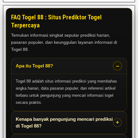
FAQ Togel 88 : Situs Prediktor Togel
Terpercaya
Temukan informasi singkat seputar prediksi harian,
pasaran populer, dan keunggulan layanan informasi di
Togel 88.
Apa itu Togel 88?
Togel 88 adalah situs informasi prediksi yang membahas
angka harian, data pasaran populer, dan referensi artikel
terbaru untuk pengunjung yang mencari informasi togel
secara praktis.
Kenapa banyak pengunjung mencari prediksi
di Togel 88?