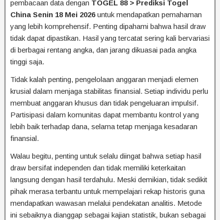
pembacaan data dengan
TOGEL 88 > Prediksi Togel
China Senin 18 Mei 2026
untuk mendapatkan pemahaman
yang lebih komprehensif. Penting dipahami bahwa hasil draw
tidak dapat dipastikan. Hasil yang tercatat sering kali bervariasi
di berbagai rentang angka, dan jarang dikuasai pada angka
tinggi saja.
Tidak kalah penting, pengelolaan anggaran menjadi elemen
krusial dalam menjaga stabilitas finansial. Setiap individu perlu
membuat anggaran khusus dan tidak pengeluaran impulsif.
Partisipasi dalam komunitas dapat membantu kontrol yang
lebih baik terhadap dana, selama tetap menjaga kesadaran
finansial.
Walau begitu, penting untuk selalu diingat bahwa setiap hasil
draw bersifat independen dan tidak memiliki keterkaitan
langsung dengan hasil terdahulu. Meski demikian, tidak sedikit
pihak merasa terbantu untuk mempelajari rekap historis guna
mendapatkan wawasan melalui pendekatan analitis. Metode
ini sebaiknya dianggap sebagai kajian statistik, bukan sebagai