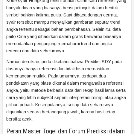
Kode syair Hongkong terkini adalah salah satu referensi yang
banyak dicari yang biasanya berisi petunjuk dalam bentuk
simbol bahkan kalimat puitis. Saat dibaca dengan cermat,
syair tersebut mampu menyajikan gambaran seputar trend
angka tertentu sebagai bahan pembahasan. Selain itu, data
paito Cina yang dihadirkan dalam grafik berwarna biasanya
memudahkan pengunjung memahami trend dan angka
tertentu dari data sebelumnya.
Namun demikian, perlu diketahui bahwa Prediksi SDY pada
dasarnya hanya referensi dan tidak bisa memastikan
kemenangan mutlak. Pada umumnya, terdapat dua
pendekatan yang biasa dikenal dalam menganalisa referensi
angka, yaitu metode berbasis data dari rekap hasil lama serta
cara yang lebih subjektif seperti interpretasi mimpi atau angka
pilihan pribadi. Kesimpulannya, setiap data seharusnya
digunakan secara bertanggung jawab, karena hasil tetap
bersifat acak.
Peran Master Togel dan Forum Prediksi dalam