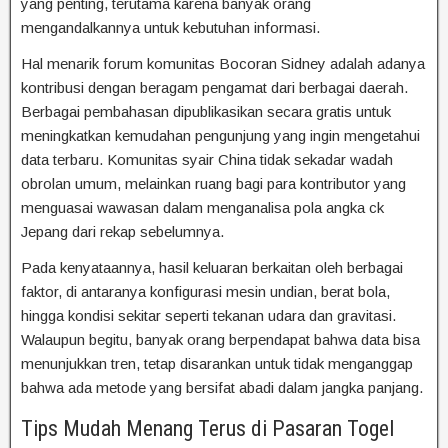
yang penting, terutama karena banyak orang
mengandalkannya untuk kebutuhan informasi.
Hal menarik forum komunitas Bocoran Sidney adalah adanya
kontribusi dengan beragam pengamat dari berbagai daerah.
Berbagai pembahasan dipublikasikan secara gratis untuk
meningkatkan kemudahan pengunjung yang ingin mengetahui
data terbaru. Komunitas syair China tidak sekadar wadah
obrolan umum, melainkan ruang bagi para kontributor yang
menguasai wawasan dalam menganalisa pola angka ck
Jepang dari rekap sebelumnya.
Pada kenyataannya, hasil keluaran berkaitan oleh berbagai
faktor, di antaranya konfigurasi mesin undian, berat bola,
hingga kondisi sekitar seperti tekanan udara dan gravitasi.
Walaupun begitu, banyak orang berpendapat bahwa data bisa
menunjukkan tren, tetap disarankan untuk tidak menganggap
bahwa ada metode yang bersifat abadi dalam jangka panjang.
Tips Mudah Menang Terus di Pasaran Togel