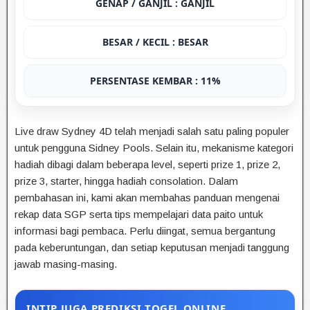
GENAP / GANJIL : GANJIL
BESAR / KECIL : BESAR
PERSENTASE KEMBAR : 11%
Live draw Sydney 4D telah menjadi salah satu paling populer
untuk pengguna Sidney Pools. Selain itu, mekanisme kategori
hadiah dibagi dalam beberapa level, seperti prize 1, prize 2,
prize 3, starter, hingga hadiah consolation. Dalam
pembahasan ini, kami akan membahas panduan mengenai
rekap data SGP serta tips mempelajari data paito untuk
informasi bagi pembaca. Perlu diingat, semua bergantung
pada keberuntungan, dan setiap keputusan menjadi tanggung
jawab masing-masing.
INTIP JUGA PREDIKSI TOGEL ONLINE