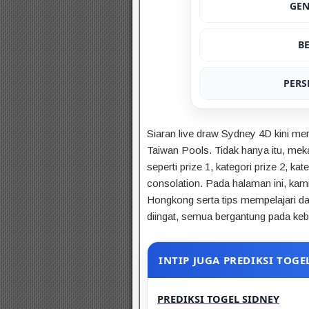
GEN
BE
PERS
Siaran live draw Sydney 4D kini men
Taiwan Pools. Tidak hanya itu, mek
seperti prize 1, kategori prize 2, kat
consolation. Pada halaman ini, kami
Hongkong serta tips mempelajari da
diingat, semua bergantung pada kebe
INTIP JUGA PREDIKSI TOGE
PREDIKSI TOGEL SIDNEY