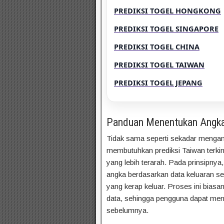
PREDIKSI TOGEL HONGKONG
PREDIKSI TOGEL SINGAPORE
PREDIKSI TOGEL CHINA
PREDIKSI TOGEL TAIWAN
PREDIKSI TOGEL JEPANG
Panduan Menentukan Angka 
Tidak sama seperti sekadar mengan
membutuhkan prediksi Taiwan terki
yang lebih terarah. Pada prinsipny
angka berdasarkan data keluaran se
yang kerap keluar. Proses ini bias
data, sehingga pengguna dapat meng
sebelumnya.