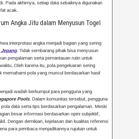
adi. Pada akhirnya, setiap data sebaiknya digunakan
ifat acak.
rum Angka Jitu dalam Menyusun Togel
hwa interpretasi angka menjadi bagian yang sering
 Jepang
. Tidak sembarang pihak bisa menyusun
uhkan pengalaman serta pemantauan rutin untuk
 waktu. Oleh karena itu, pola pengeluaran sering
tuk memahami pola yang muncul berdasarkan hasil
menjadi wadah berkumpul para pengguna yang
ngapore Pools
. Dalam komunitas tersebut, pengguna
pola data serta tips berdasarkan pengalaman. Meski
gian besar informasi berdasarkan opini subjektif,
d. Dengan demikian, kejelasan dan kualitas referensi
arena para pembaca menjadikannya rujukan untuk