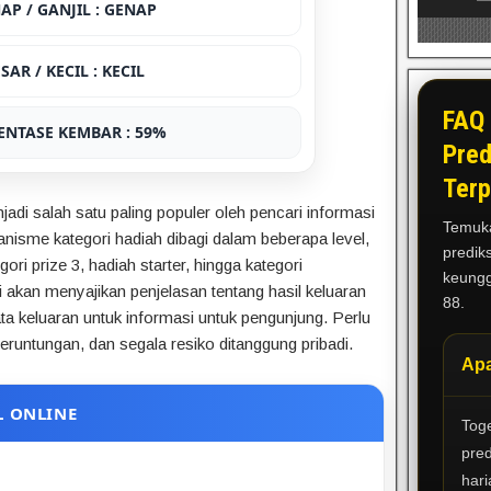
AP / GANJIL : GENAP
SAR / KECIL : KECIL
FAQ 
ENTASE KEMBAR : 59%
Pred
Terp
jadi salah satu paling populer oleh pencari informasi
Temuka
anisme kategori hadiah dibagi dalam beberapa level,
predik
egori prize 3, hadiah starter, hingga kategori
keungg
 akan menyajikan penjelasan tentang hasil keluaran
88.
ta keluaran untuk informasi untuk pengunjung. Perlu
runtungan, dan segala resiko ditanggung pribadi.
Apa
L ONLINE
Toge
pre
hari