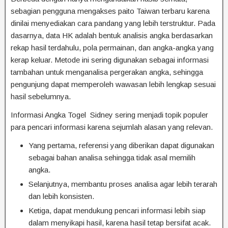
sebagian pengguna mengakses paito Taiwan terbaru karena
dinilai menyediakan cara pandang yang lebih terstruktur. Pada
dasarnya, data HK adalah bentuk analisis angka berdasarkan
rekap hasil terdahulu, pola permainan, dan angka-angka yang
kerap keluar. Metode ini sering digunakan sebagai informasi
tambahan untuk menganalisa pergerakan angka, sehingga
pengunjung dapat memperoleh wawasan lebih lengkap sesuai
hasil sebelumnya.
Informasi Angka Togel Sidney sering menjadi topik populer
para pencari informasi karena sejumlah alasan yang relevan.
Yang pertama, referensi yang diberikan dapat digunakan
sebagai bahan analisa sehingga tidak asal memilih
angka.
Selanjutnya, membantu proses analisa agar lebih terarah
dan lebih konsisten.
Ketiga, dapat mendukung pencari informasi lebih siap
dalam menyikapi hasil, karena hasil tetap bersifat acak.