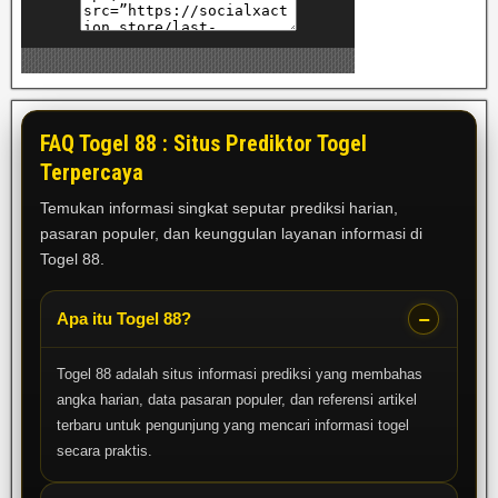
FAQ Togel 88 : Situs Prediktor Togel
Terpercaya
Temukan informasi singkat seputar prediksi harian,
pasaran populer, dan keunggulan layanan informasi di
Togel 88.
Apa itu Togel 88?
Togel 88 adalah situs informasi prediksi yang membahas
angka harian, data pasaran populer, dan referensi artikel
terbaru untuk pengunjung yang mencari informasi togel
secara praktis.