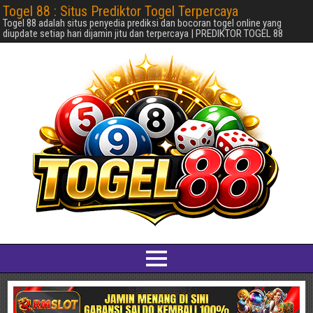
Togel 88 : Situs Prediktor Togel Terpercaya
Togel 88 adalah situs penyedia prediksi dan bocoran togel online yang
diupdate setiap hari dijamin jitu dan terpercaya | PREDIKTOR TOGEL 88