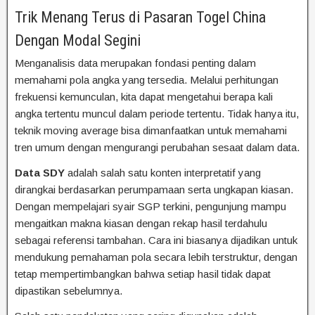
Trik Menang Terus di Pasaran Togel China
Dengan Modal Segini
Menganalisis data merupakan fondasi penting dalam
memahami pola angka yang tersedia. Melalui perhitungan
frekuensi kemunculan, kita dapat mengetahui berapa kali
angka tertentu muncul dalam periode tertentu. Tidak hanya itu,
teknik moving average bisa dimanfaatkan untuk memahami
tren umum dengan mengurangi perubahan sesaat dalam data.
Data SDY
adalah salah satu konten interpretatif yang
dirangkai berdasarkan perumpamaan serta ungkapan kiasan.
Dengan mempelajari syair SGP terkini, pengunjung mampu
mengaitkan makna kiasan dengan rekap hasil terdahulu
sebagai referensi tambahan. Cara ini biasanya dijadikan untuk
mendukung pemahaman pola secara lebih terstruktur, dengan
tetap mempertimbangkan bahwa setiap hasil tidak dapat
dipastikan sebelumnya.