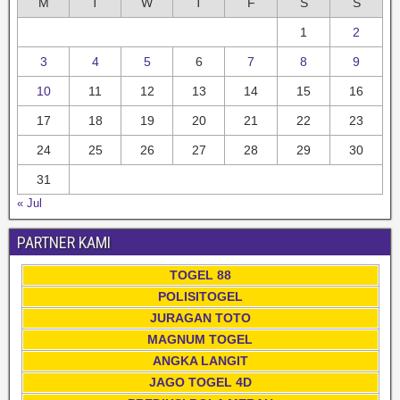
M
T
W
T
F
S
S
1
2
3
4
5
6
7
8
9
10
11
12
13
14
15
16
17
18
19
20
21
22
23
24
25
26
27
28
29
30
31
« Jul
PARTNER KAMI
TOGEL 88
POLISITOGEL
JURAGAN TOTO
MAGNUM TOGEL
ANGKA LANGIT
JAGO TOGEL 4D