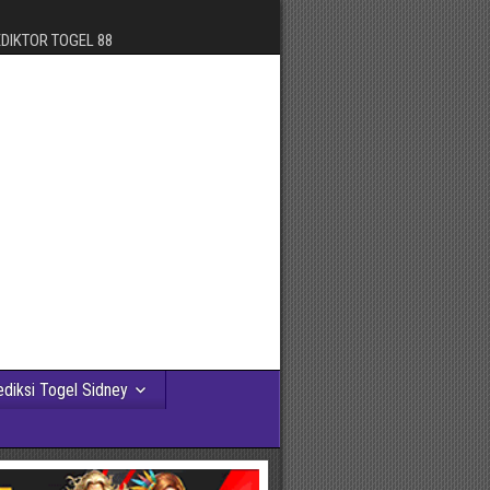
PREDIKTOR TOGEL 88
ediksi Togel Sidney