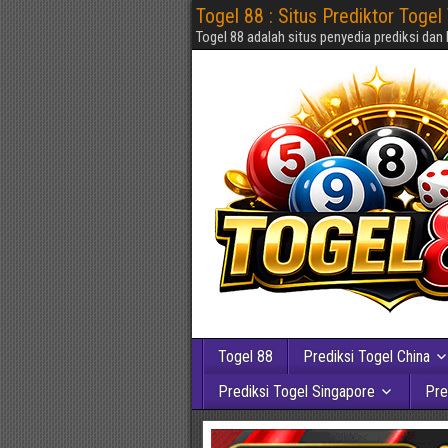
Togel 88 : Situs Prediktor Togel
Togel 88 adalah situs penyedia prediksi dan
Togel 88
Prediksi Togel China
Prediksi Togel Singapore
Pre