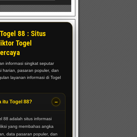
Togel 88 : Situs
iktor Togel
ercaya
n informasi singkat seputar
si harian, pasaran populer, dan
ulan layanan informasi di Togel
 itu Togel 88?
l 88 adalah situs informasi
diksi yang membahas angka
an, data pasaran populer, dan