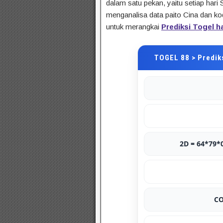
dalam satu pekan, yaitu setiap hari
menganalisa data paito Cina dan kod
untuk merangkai
Prediksi Togel ha
TOGEL 88 > Predik
2D = 64*79*
CO