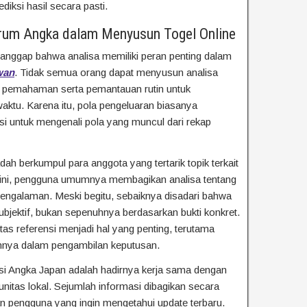
iksi hasil secara pasti.
rum Angka dalam Menyusun Togel Online
ganggap bahwa analisa memiliki peran penting dalam
wan
. Tidak semua orang dapat menyusun analisa
an pemahaman serta pemantauan rutin untuk
aktu. Karena itu, pola pengeluaran biasanya
i untuk mengenali pola yang muncul dari rekap
h berkumpul para anggota yang tertarik topik terkait
i ini, pengguna umumnya membagikan analisa tentang
pengalaman. Meski begitu, sebaiknya disadari bahwa
ubjektif, bukan sepenuhnya berdasarkan bukti konkret.
tas referensi menjadi hal yang penting, terutama
nya dalam pengambilan keputusan.
si Angka Japan adalah hadirnya kerja sama dengan
nitas lokal. Sejumlah informasi dibagikan secara
 pengguna yang ingin mengetahui update terbaru.