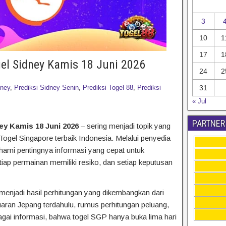
3
10
1
17
1
gel Sidney Kamis 18 Juni 2026
24
2
dney
,
Prediksi Sidney Senin
,
Prediksi Togel 88
,
Prediksi
31
« Jul
PARTNER
ey Kamis 18 Juni 2026
– sering menjadi topik yang
Togel Singapore terbaik Indonesia. Melalui penyedia
hami pentingnya informasi yang cepat untuk
etiap permainan memiliki resiko, dan setiap keputusan
 menjadi hasil perhitungan yang dikembangkan dari
luaran Jepang terdahulu, rumus perhitungan peluang,
ebagai informasi, bahwa togel SGP hanya buka lima hari