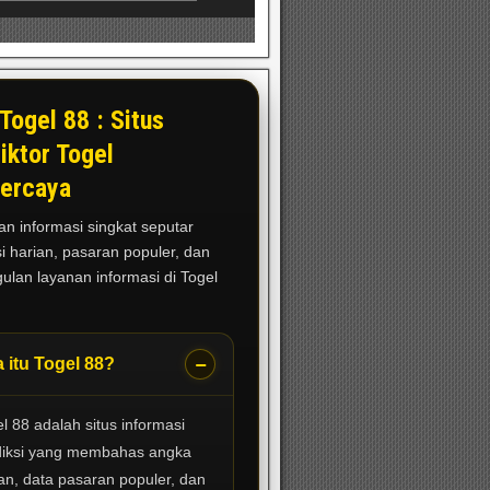
Togel 88 : Situs
iktor Togel
ercaya
n informasi singkat seputar
si harian, pasaran populer, dan
ulan layanan informasi di Togel
 itu Togel 88?
l 88 adalah situs informasi
diksi yang membahas angka
an, data pasaran populer, dan