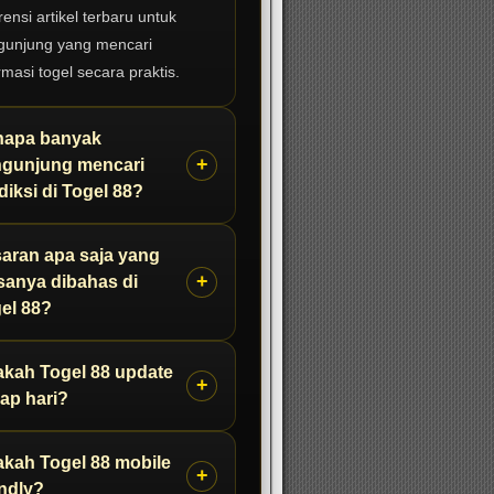
rensi artikel terbaru untuk
gunjung yang mencari
rmasi togel secara praktis.
apa banyak
gunjung mencari
diksi di Togel 88?
aran apa saja yang
sanya dibahas di
el 88?
kah Togel 88 update
iap hari?
kah Togel 88 mobile
endly?