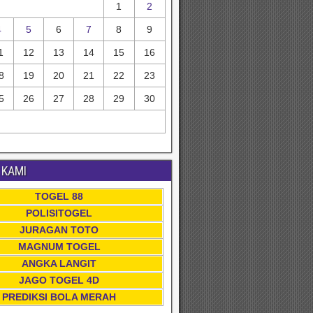
1
2
4
5
6
7
8
9
1
12
13
14
15
16
8
19
20
21
22
23
5
26
27
28
29
30
 KAMI
TOGEL 88
POLISITOGEL
JURAGAN TOTO
MAGNUM TOGEL
ANGKA LANGIT
JAGO TOGEL 4D
PREDIKSI BOLA MERAH