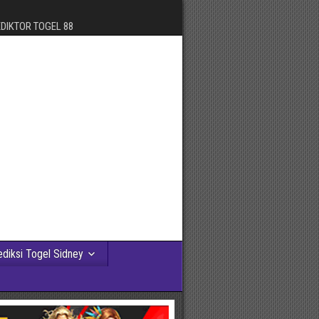
PREDIKTOR TOGEL 88
ediksi Togel Sidney