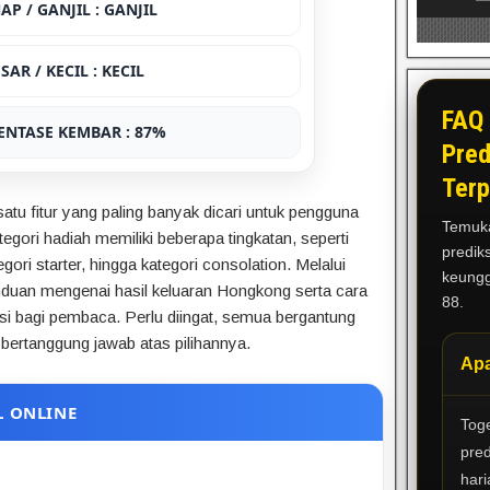
AP / GANJIL : GANJIL
SAR / KECIL : KECIL
FAQ 
ENTASE KEMBAR : 87%
Pred
Terp
satu fitur yang paling banyak dicari untuk pengguna
Temuka
ategori hadiah memiliki beberapa tingkatan, seperti
predik
tegori starter, hingga kategori consolation. Melalui
keungg
panduan mengenai hasil keluaran Hongkong serta cara
88.
si bagi pembaca. Perlu diingat, semua bergantung
bertanggung jawab atas pilihannya.
Apa
L ONLINE
Toge
pre
hari