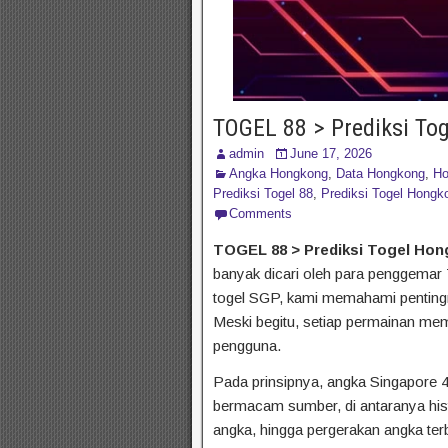
TOGEL 88 > Prediksi To
admin
June 17, 2026
Angka Hongkong
,
Data Hongkong
,
Ho
Prediksi Togel 88
,
Prediksi Togel Hongk
Comments
TOGEL 88 > Prediksi Togel Hon
banyak dicari oleh para penggemar T
togel SGP, kami memahami pentingn
Meski begitu, setiap permainan memi
pengguna.
Pada prinsipnya, angka Singapore 4
bermacam sumber, di antaranya hist
angka, hingga pergerakan angka te