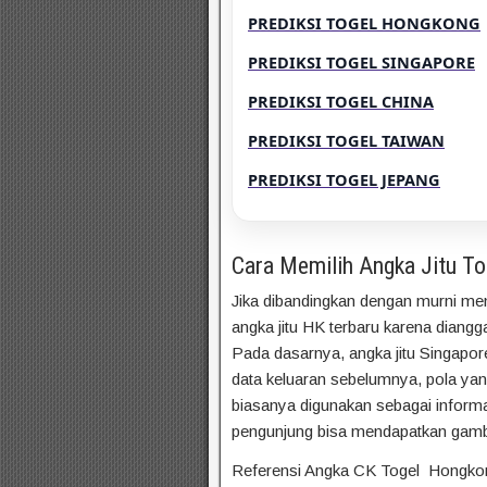
PREDIKSI TOGEL HONGKONG
PREDIKSI TOGEL SINGAPORE
PREDIKSI TOGEL CHINA
PREDIKSI TOGEL TAIWAN
PREDIKSI TOGEL JEPANG
Cara Memilih Angka Jitu To
Jika dibandingkan dengan murni me
angka jitu HK terbaru karena diang
Pada dasarnya, angka jitu Singapo
data keluaran sebelumnya, pola yang 
biasanya digunakan sebagai inform
pengunjung bisa mendapatkan gambar
Referensi Angka CK Togel Hongkong