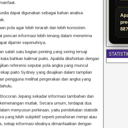
manfaat.
sedia dapat digunakan sebagai bahan analisa
Apa
ak.
pre
pola agar lebih terarah dan lebih konsisten.
88
 pencari informasi lebih tenang dalam menerima
 dapat dijamin sepenuhnya.
 salah satu bagian penting yang sering tersaji
STATISTI
kata bahkan kalimat puitis. Apabila ditafsirkan dengan
ikan referensi seputar pola angka yang muncul
, rekap paito Sydney yang disajikan dalam tampilan
n pengguna melihat pergerakan dan angka yang
dahulu.
wa Bocoran Jepang sekadar informasi tambahan dan
 kemenangan mutlak. Secara umum, terdapat dua
alam menyusun perkiraan, yaitu pendekatan statistik
ara yang lebih subjektif seperti penafsiran mimpi atau
a, setiap informasi idealnya dimanfaatkan dengan