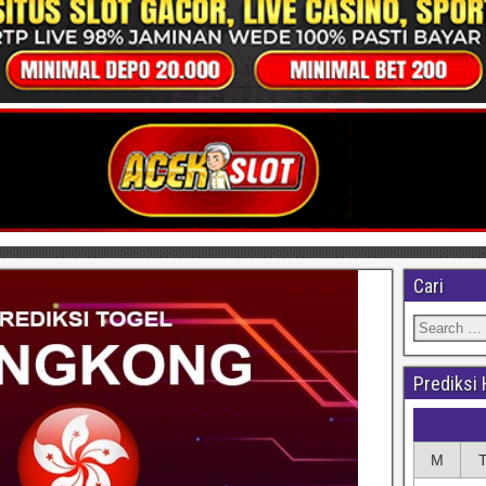
Cari
Prediksi 
M