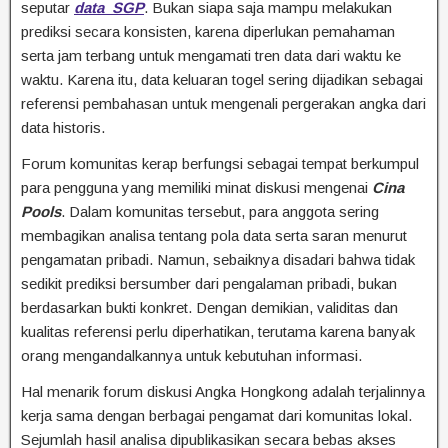
seputar
data SGP
. Bukan siapa saja mampu melakukan
prediksi secara konsisten, karena diperlukan pemahaman
serta jam terbang untuk mengamati tren data dari waktu ke
waktu. Karena itu, data keluaran togel sering dijadikan sebagai
referensi pembahasan untuk mengenali pergerakan angka dari
data historis.
Forum komunitas kerap berfungsi sebagai tempat berkumpul
para pengguna yang memiliki minat diskusi mengenai
Cina
Pools
. Dalam komunitas tersebut, para anggota sering
membagikan analisa tentang pola data serta saran menurut
pengamatan pribadi. Namun, sebaiknya disadari bahwa tidak
sedikit prediksi bersumber dari pengalaman pribadi, bukan
berdasarkan bukti konkret. Dengan demikian, validitas dan
kualitas referensi perlu diperhatikan, terutama karena banyak
orang mengandalkannya untuk kebutuhan informasi.
Hal menarik forum diskusi Angka Hongkong adalah terjalinnya
kerja sama dengan berbagai pengamat dari komunitas lokal.
Sejumlah hasil analisa dipublikasikan secara bebas akses