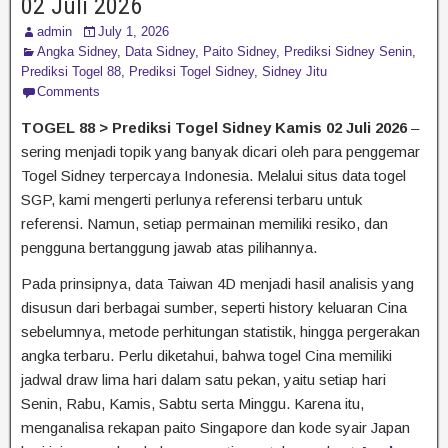
02 Juli 2026
admin
July 1, 2026
Angka Sidney
,
Data Sidney
,
Paito Sidney
,
Prediksi Sidney Senin
,
Prediksi Togel 88
,
Prediksi Togel Sidney
,
Sidney Jitu
Comments
TOGEL 88 > Prediksi Togel Sidney Kamis 02 Juli 2026
–
sering menjadi topik yang banyak dicari oleh para penggemar
Togel Sidney terpercaya Indonesia. Melalui situs data togel
SGP, kami mengerti perlunya referensi terbaru untuk
referensi. Namun, setiap permainan memiliki resiko, dan
pengguna bertanggung jawab atas pilihannya.
Pada prinsipnya, data Taiwan 4D menjadi hasil analisis yang
disusun dari berbagai sumber, seperti history keluaran Cina
sebelumnya, metode perhitungan statistik, hingga pergerakan
angka terbaru. Perlu diketahui, bahwa togel Cina memiliki
jadwal draw lima hari dalam satu pekan, yaitu setiap hari
Senin, Rabu, Kamis, Sabtu serta Minggu. Karena itu,
menganalisa rekapan paito Singapore dan kode syair Japan