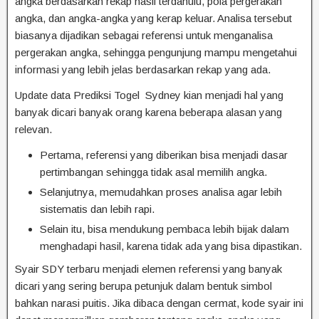
angka berdasarkan rekap hasil terdahulu, pola pergerakan
angka, dan angka-angka yang kerap keluar. Analisa tersebut
biasanya dijadikan sebagai referensi untuk menganalisa
pergerakan angka, sehingga pengunjung mampu mengetahui
informasi yang lebih jelas berdasarkan rekap yang ada.
Update data Prediksi Togel Sydney kian menjadi hal yang
banyak dicari banyak orang karena beberapa alasan yang
relevan.
Pertama, referensi yang diberikan bisa menjadi dasar
pertimbangan sehingga tidak asal memilih angka.
Selanjutnya, memudahkan proses analisa agar lebih
sistematis dan lebih rapi.
Selain itu, bisa mendukung pembaca lebih bijak dalam
menghadapi hasil, karena tidak ada yang bisa dipastikan.
Syair SDY terbaru menjadi elemen referensi yang banyak
dicari yang sering berupa petunjuk dalam bentuk simbol
bahkan narasi puitis. Jika dibaca dengan cermat, kode syair ini