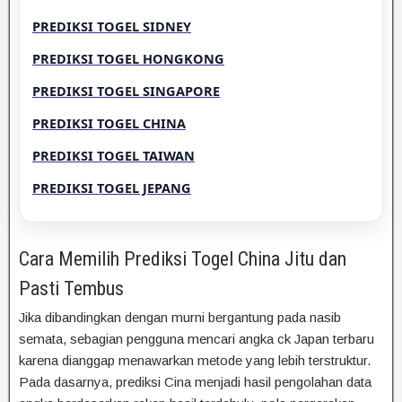
PREDIKSI TOGEL SIDNEY
PREDIKSI TOGEL HONGKONG
PREDIKSI TOGEL SINGAPORE
PREDIKSI TOGEL CHINA
PREDIKSI TOGEL TAIWAN
PREDIKSI TOGEL JEPANG
Cara Memilih Prediksi Togel China Jitu dan
Pasti Tembus
Jika dibandingkan dengan murni bergantung pada nasib
semata, sebagian pengguna mencari angka ck Japan terbaru
karena dianggap menawarkan metode yang lebih terstruktur.
Pada dasarnya, prediksi Cina menjadi hasil pengolahan data