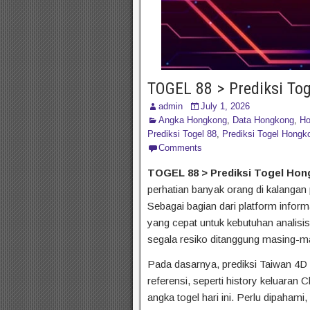
TOGEL 88 > Prediksi To
admin
July 1, 2026
Angka Hongkong
,
Data Hongkong
,
Ho
Prediksi Togel 88
,
Prediksi Togel Hongk
Comments
TOGEL 88 > Prediksi Togel Hong
perhatian banyak orang di kalangan
Sebagai bagian dari platform inform
yang cepat untuk kebutuhan analisis. 
segala resiko ditanggung masing-m
Pada dasarnya, prediksi Taiwan 4D 
referensi, seperti history keluaran 
angka togel hari ini. Perlu dipaham