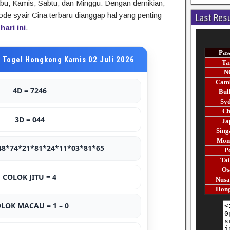
abu, Kamis, Sabtu, dan Minggu. Dengan demikian,
e syair Cina terbaru dianggap hal yang penting
Last Resu
ari ini
.
 Togel Hongkong Kamis 02 Juli 2026
4D = 7246
3D = 044
48*74*21*81*24*11*03*81*65
COLOK JITU = 4
LOK MACAU = 1 – 0