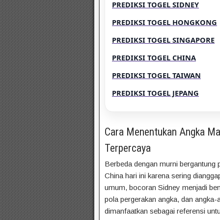
PREDIKSI TOGEL SIDNEY
PREDIKSI TOGEL HONGKONG
PREDIKSI TOGEL SINGAPORE
PREDIKSI TOGEL CHINA
PREDIKSI TOGEL TAIWAN
PREDIKSI TOGEL JEPANG
Cara Menentukan Angka Ma
Terpercaya
Berbeda dengan murni bergantung p
China hari ini karena sering diangg
umum, bocoran Sidney menjadi bentu
pola pergerakan angka, dan angka-an
dimanfaatkan sebagai referensi un