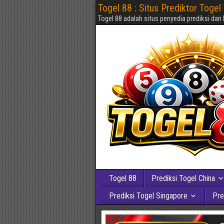
Togel 88 : Situs Prediktor Togel
Togel 88 adalah situs penyedia prediksi dan
Togel 88
Prediksi Togel China
Prediksi Togel Singapore
Pre