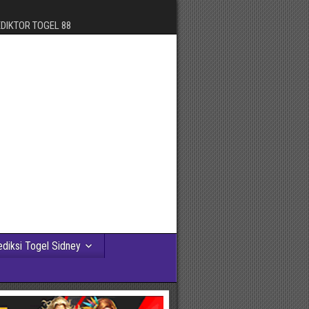
PREDIKTOR TOGEL 88
ediksi Togel Sidney