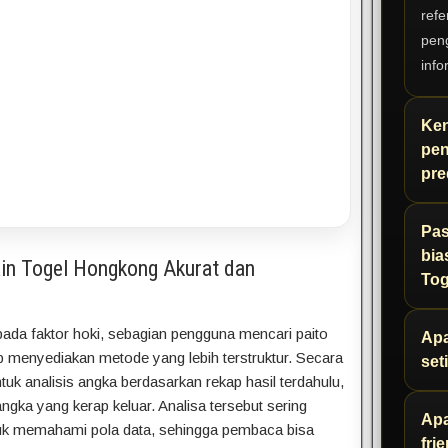
refe
pen
info
Ken
pen
pre
Pas
bia
in Togel Hongkong Akurat dan
Tog
ada faktor hoki, sebagian pengguna mencari paito
Apa
ap menyediakan metode yang lebih terstruktur. Secara
set
k analisis angka berdasarkan rekap hasil terdahulu,
gka yang kerap keluar. Analisa tersebut sering
Apa
tuk memahami pola data, sehingga pembaca bisa
fri