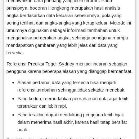
menawarkan cara pandang yang lebih terarah. Pada
prinsipnya, bocoran Hongkong merupakan hasil analisis
angka berdasarkan data keluaran sebelumnya, pola yang
sering terlihat, dan angka-angka yang kerap keluar. Metode ini
umumnya digunakan sebagai informasi tambahan untuk
menganalisa pergerakan angka, sehingga pengguna mampu
mendapatkan gambaran yang lebih jelas dari data yang
tersedia.
Referensi Prediksi Togel Sydney menjadi incaran sebagian
pengguna karena beberapa alasan yang dianggap bermanfaat.
Alasan pertama, data yang tersedia bisa menjadi
referensi tambahan sehingga tidak sekadar menebak.
Yang kedua, memudahkan pemahaman data agar lebih
terstruktur dan lebih rapi.
Yang terakhir, dapat mendukung pengguna lebih bijak
dalam menerima hasil akhir, karena hasil tetap bersifat
acak.