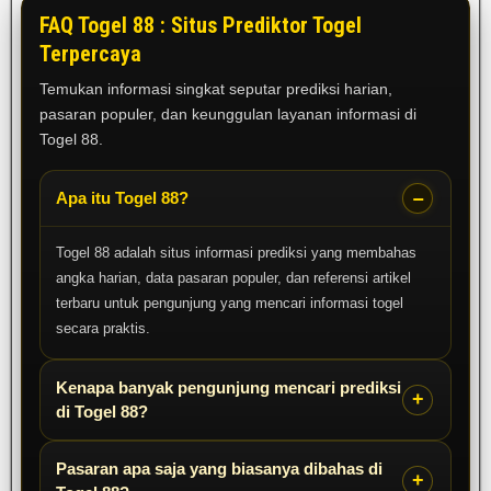
FAQ Togel 88 : Situs Prediktor Togel
Terpercaya
Temukan informasi singkat seputar prediksi harian,
pasaran populer, dan keunggulan layanan informasi di
Togel 88.
Apa itu Togel 88?
Togel 88 adalah situs informasi prediksi yang membahas
angka harian, data pasaran populer, dan referensi artikel
terbaru untuk pengunjung yang mencari informasi togel
secara praktis.
Kenapa banyak pengunjung mencari prediksi
di Togel 88?
Pasaran apa saja yang biasanya dibahas di