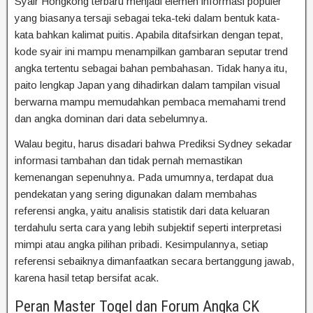
Syair Hongkong terbaru menjadi elemen informasi populer
yang biasanya tersaji sebagai teka-teki dalam bentuk kata-
kata bahkan kalimat puitis. Apabila ditafsirkan dengan tepat,
kode syair ini mampu menampilkan gambaran seputar trend
angka tertentu sebagai bahan pembahasan. Tidak hanya itu,
paito lengkap Japan yang dihadirkan dalam tampilan visual
berwarna mampu memudahkan pembaca memahami trend
dan angka dominan dari data sebelumnya.
Walau begitu, harus disadari bahwa Prediksi Sydney sekadar
informasi tambahan dan tidak pernah memastikan
kemenangan sepenuhnya. Pada umumnya, terdapat dua
pendekatan yang sering digunakan dalam membahas
referensi angka, yaitu analisis statistik dari data keluaran
terdahulu serta cara yang lebih subjektif seperti interpretasi
mimpi atau angka pilihan pribadi. Kesimpulannya, setiap
referensi sebaiknya dimanfaatkan secara bertanggung jawab,
karena hasil tetap bersifat acak.
Peran Master Togel dan Forum Angka CK