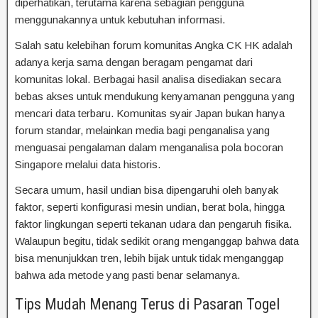
diperhatikan, terutama karena sebagian pengguna
menggunakannya untuk kebutuhan informasi.
Salah satu kelebihan forum komunitas Angka CK HK adalah
adanya kerja sama dengan beragam pengamat dari
komunitas lokal. Berbagai hasil analisa disediakan secara
bebas akses untuk mendukung kenyamanan pengguna yang
mencari data terbaru. Komunitas syair Japan bukan hanya
forum standar, melainkan media bagi penganalisa yang
menguasai pengalaman dalam menganalisa pola bocoran
Singapore melalui data historis.
Secara umum, hasil undian bisa dipengaruhi oleh banyak
faktor, seperti konfigurasi mesin undian, berat bola, hingga
faktor lingkungan seperti tekanan udara dan pengaruh fisika.
Walaupun begitu, tidak sedikit orang menganggap bahwa data
bisa menunjukkan tren, lebih bijak untuk tidak menganggap
bahwa ada metode yang pasti benar selamanya.
Tips Mudah Menang Terus di Pasaran Togel