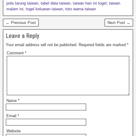
pola tarung taiwan
,
tabel data taiwan
,
taiwan hari ini togel
,
taiwan
malam ini
,
togel keluaran taiwan
,
toto warna taiwan
← Previous Post
Next Post →
Leave a Reply
Your email address will not be published.
Required fields are marked
*
Comment
*
Name
*
Email
*
Website