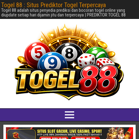
Togel 88 : Situs Prediktor Togel Terpercaya
Togel 88 adalah situs penyedia prediksi dan bocoran togel online yang
diupdate setiap hari dijamin jitu dan terpercaya | PREDIKTOR TOGEL 88