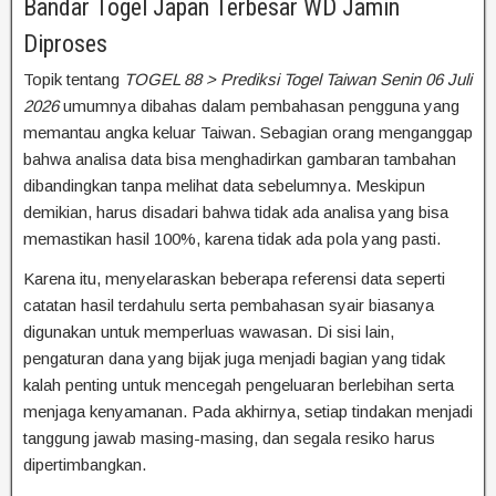
Bandar Togel Japan Terbesar WD Jamin
Diproses
Topik tentang
TOGEL 88 > Prediksi Togel Taiwan Senin 06 Juli
2026
umumnya dibahas dalam pembahasan pengguna yang
memantau angka keluar Taiwan. Sebagian orang menganggap
bahwa analisa data bisa menghadirkan gambaran tambahan
dibandingkan tanpa melihat data sebelumnya. Meskipun
demikian, harus disadari bahwa tidak ada analisa yang bisa
memastikan hasil 100%, karena tidak ada pola yang pasti.
Karena itu, menyelaraskan beberapa referensi data seperti
catatan hasil terdahulu serta pembahasan syair biasanya
digunakan untuk memperluas wawasan. Di sisi lain,
pengaturan dana yang bijak juga menjadi bagian yang tidak
kalah penting untuk mencegah pengeluaran berlebihan serta
menjaga kenyamanan. Pada akhirnya, setiap tindakan menjadi
tanggung jawab masing-masing, dan segala resiko harus
dipertimbangkan.