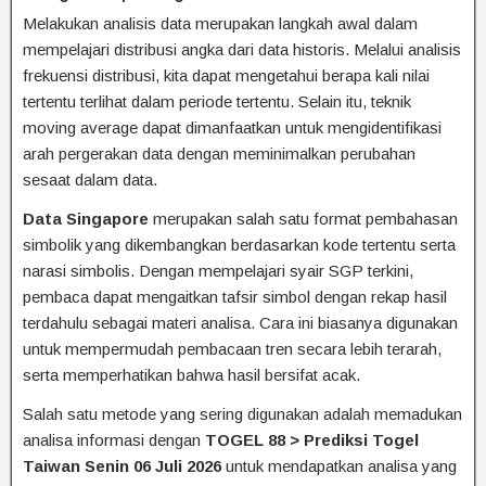
Melakukan analisis data merupakan langkah awal dalam
mempelajari distribusi angka dari data historis. Melalui analisis
frekuensi distribusi, kita dapat mengetahui berapa kali nilai
tertentu terlihat dalam periode tertentu. Selain itu, teknik
moving average dapat dimanfaatkan untuk mengidentifikasi
arah pergerakan data dengan meminimalkan perubahan
sesaat dalam data.
Data Singapore
merupakan salah satu format pembahasan
simbolik yang dikembangkan berdasarkan kode tertentu serta
narasi simbolis. Dengan mempelajari syair SGP terkini,
pembaca dapat mengaitkan tafsir simbol dengan rekap hasil
terdahulu sebagai materi analisa. Cara ini biasanya digunakan
untuk mempermudah pembacaan tren secara lebih terarah,
serta memperhatikan bahwa hasil bersifat acak.
Salah satu metode yang sering digunakan adalah memadukan
analisa informasi dengan
TOGEL 88 > Prediksi Togel
Taiwan Senin 06 Juli 2026
untuk mendapatkan analisa yang