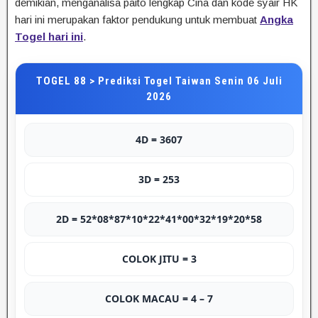
demikian, menganalisa paito lengkap Cina dan kode syair HK
hari ini merupakan faktor pendukung untuk membuat
Angka
Togel hari ini
.
TOGEL 88 > Prediksi Togel Taiwan Senin 06 Juli
2026
4D = 3607
3D = 253
2D = 52*08*87*10*22*41*00*32*19*20*58
COLOK JITU = 3
COLOK MACAU = 4 – 7