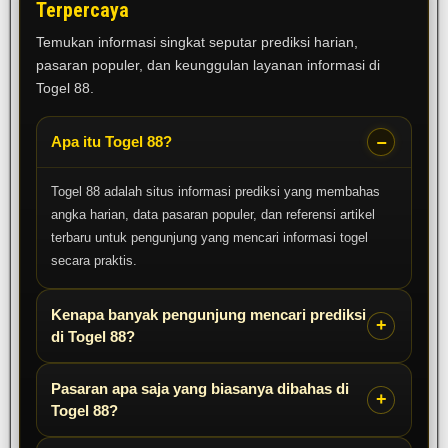
Terpercaya
Temukan informasi singkat seputar prediksi harian,
pasaran populer, dan keunggulan layanan informasi di
Togel 88.
Apa itu Togel 88?
Togel 88 adalah situs informasi prediksi yang membahas
angka harian, data pasaran populer, dan referensi artikel
terbaru untuk pengunjung yang mencari informasi togel
secara praktis.
Kenapa banyak pengunjung mencari prediksi
di Togel 88?
Pasaran apa saja yang biasanya dibahas di
Togel 88?