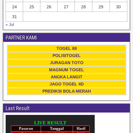
24
25
26
27
28
29
30
31
« Jul
PARTNER KAMI
TOGEL 88
POLISITOGEL
JURAGAN TOTO
MAGNUM TOGEL
ANGKA LANGIT
JAGO TOGEL 4D
PREDIKSI BOLA MERAH
Last Result