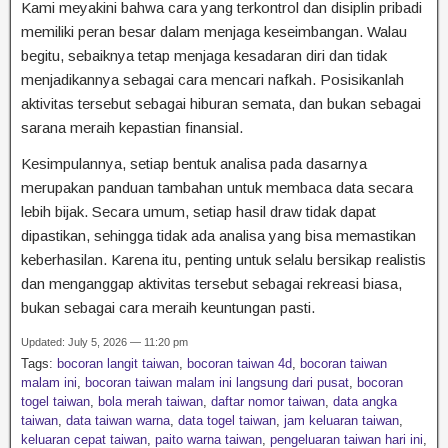
Kami meyakini bahwa cara yang terkontrol dan disiplin pribadi
memiliki peran besar dalam menjaga keseimbangan. Walau
begitu, sebaiknya tetap menjaga kesadaran diri dan tidak
menjadikannya sebagai cara mencari nafkah. Posisikanlah
aktivitas tersebut sebagai hiburan semata, dan bukan sebagai
sarana meraih kepastian finansial.
Kesimpulannya, setiap bentuk analisa pada dasarnya
merupakan panduan tambahan untuk membaca data secara
lebih bijak. Secara umum, setiap hasil draw tidak dapat
dipastikan, sehingga tidak ada analisa yang bisa memastikan
keberhasilan. Karena itu, penting untuk selalu bersikap realistis
dan menganggap aktivitas tersebut sebagai rekreasi biasa,
bukan sebagai cara meraih keuntungan pasti.
Updated: July 5, 2026 — 11:20 pm
Tags:
bocoran langit taiwan
,
bocoran taiwan 4d
,
bocoran taiwan
malam ini
,
bocoran taiwan malam ini langsung dari pusat
,
bocoran
togel taiwan
,
bola merah taiwan
,
daftar nomor taiwan
,
data angka
taiwan
,
data taiwan warna
,
data togel taiwan
,
jam keluaran taiwan
,
keluaran cepat taiwan
,
paito warna taiwan
,
pengeluaran taiwan hari ini
,