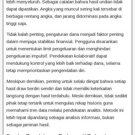
lebih menyeluruh. Sebagai catatan bahwa hasil undian tidak
dapat dipastikan. Angka yang muncul sering kali tersebar di
berbagai rentang angka, dan jarang didominasi pada angka
tinggi saja.
Tidak kalah penting, pengaturan dana menjadi faktor penting
dalam menjaga stabilitas finansial. Pengguna disarankan
untuk menentukan limit pengeluaran dan menghindari
pengeluaran impulsif. Pendekatan kolaboratif dapat
mendukung kontrol yang lebih baik terhadap dana, selama
tetap memprioritaskan pengendalian diri.
Meskipun demikian, penting untuk selalu diingat bahwa setiap
hasil draw berdiri sendiri dan tidak memiliki keterkaitan
langsung dengan hasil terdahulu. Meski demikian, tidak sedikit
pihak tetap tertarik untuk mengulas rekap historis guna
memahami tren data melalui pendekatan analitis. Metode ini
lebih tepat dipandang sebagai analisis informasi, bukan
sebagai jaminan hasil.