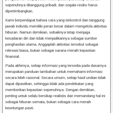
sepenuhnya ditanggung pribadi, dan segala resiko harus
dipertimbangkan.
Kami berpendapat bahwa cara yang terkontrol dan tanggung
jawab individu memiliki peran besar dalam mengelola aktivitas
hiburan. Namun demikian, sebaiknya tetap menjaga
kesadaran diri dan tidak menjadikannya sebagai sumber
penghasilan utama. Anggaplah aktivitas tersebut sebagai
rekreasi biasa, bukan sebagai sarana meraih kepastian
finansial.
Pada akhirnya, setiap informasi yang tersedia pada dasarnya
merupakan panduan tambahan untuk memahami informasi
secara lebih rasional. Secara umum, setiap hasil undian tidak
dapat dipastikan, sehingga tidak ada pendekatan yang
memberikan kepastian sepenuhnya. Dengan demikian,
penting untuk selalu bersikap realistis dan memandang hal ini
sebagai hiburan semata, bukan sebagai cara meraih
keuntungan pasti.