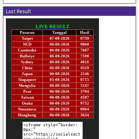
Last Result