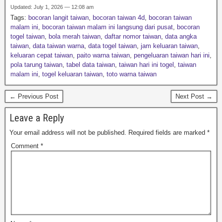
Updated: July 1, 2026 — 12:08 am
Tags:
bocoran langit taiwan
,
bocoran taiwan 4d
,
bocoran taiwan
malam ini
,
bocoran taiwan malam ini langsung dari pusat
,
bocoran
togel taiwan
,
bola merah taiwan
,
daftar nomor taiwan
,
data angka
taiwan
,
data taiwan warna
,
data togel taiwan
,
jam keluaran taiwan
,
keluaran cepat taiwan
,
paito warna taiwan
,
pengeluaran taiwan hari ini
,
pola tarung taiwan
,
tabel data taiwan
,
taiwan hari ini togel
,
taiwan
malam ini
,
togel keluaran taiwan
,
toto warna taiwan
← Previous Post
Next Post →
Leave a Reply
Your email address will not be published.
Required fields are marked
*
Comment
*