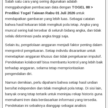
Salah satu cara yang sering digunakan adalah
menggabungkan pembacaan data dengan
TOGEL 88 >
Prediksi Togel Taiwan Rabu 01 Juli 2026
untuk
mendapatkan gambaran yang lebih luas. Sebagai catatan
bahwa hasil keluaran tidak mengikuti pola tetap. Angka yang
muncul sering kali tersebar di seluruh bidang angka, dan tidak
selalu didominasi pada angka tinggi saja.
Selain itu, pengelolaan anggaran menjadi faktor penting dalam
mengontrol pengeluaran. Setiap individu disarankan untuk
menetapkan anggaran khusus dan tidak pengeluaran impulsif.
Pendekatan kolaboratif bisa membantu kontrol yang lebih baik
terhadap anggaran, selama tetap memprioritaskan
pengendalian diri.
Namun demikian, perlu dipahami bahwa setiap hasil undian
bersifat independen dan tidak mengikuti pola tetap. Di sisi lain,
banyak orang tetap tertarik untuk meninjau rekap historis guna
memahami tren data berdasarkan informasi yang tersedia.
Pendekatan ini sebaiknya dianggap sebagai analisis