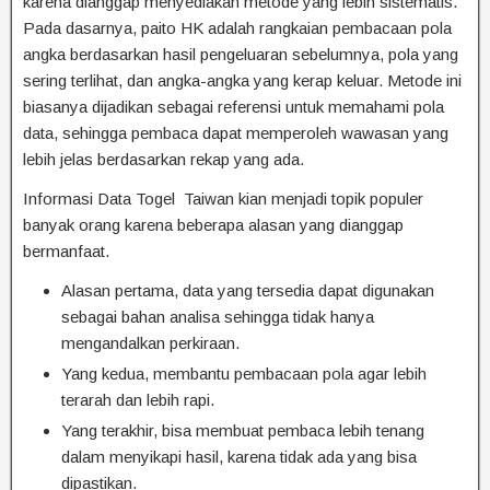
karena dianggap menyediakan metode yang lebih sistematis.
Pada dasarnya, paito HK adalah rangkaian pembacaan pola
angka berdasarkan hasil pengeluaran sebelumnya, pola yang
sering terlihat, dan angka-angka yang kerap keluar. Metode ini
biasanya dijadikan sebagai referensi untuk memahami pola
data, sehingga pembaca dapat memperoleh wawasan yang
lebih jelas berdasarkan rekap yang ada.
Informasi Data Togel Taiwan kian menjadi topik populer
banyak orang karena beberapa alasan yang dianggap
bermanfaat.
Alasan pertama, data yang tersedia dapat digunakan
sebagai bahan analisa sehingga tidak hanya
mengandalkan perkiraan.
Yang kedua, membantu pembacaan pola agar lebih
terarah dan lebih rapi.
Yang terakhir, bisa membuat pembaca lebih tenang
dalam menyikapi hasil, karena tidak ada yang bisa
dipastikan.