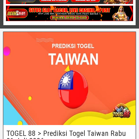
TOGEL 88 > Prediksi Togel Taiwan Rabu