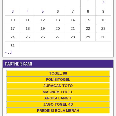
1
2
3
4
5
6
7
8
9
10
11
12
13
14
15
16
17
18
19
20
21
22
23
24
25
26
27
28
29
30
31
« Jul
PARTNER KAMI
TOGEL 88
POLISITOGEL
JURAGAN TOTO
MAGNUM TOGEL
ANGKA LANGIT
JAGO TOGEL 4D
PREDIKSI BOLA MERAH