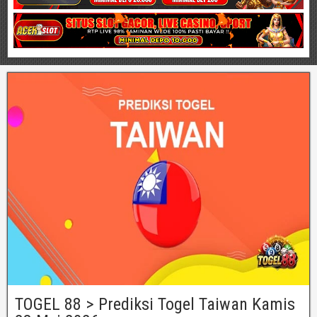
TOGEL 88 > Prediksi Togel Taiwan Kamis