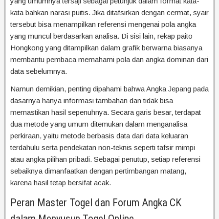
yang umumnya tersaji sebagai petunjuk dalam format kata-
kata bahkan narasi puitis. Jika ditafsirkan dengan cermat, syair
tersebut bisa menampilkan referensi mengenai pola angka
yang muncul berdasarkan analisa. Di sisi lain, rekap paito
Hongkong yang ditampilkan dalam grafik berwarna biasanya
membantu pembaca memahami pola dan angka dominan dari
data sebelumnya.
Namun demikian, penting dipahami bahwa Angka Jepang pada
dasarnya hanya informasi tambahan dan tidak bisa
memastikan hasil sepenuhnya. Secara garis besar, terdapat
dua metode yang umum ditemukan dalam menganalisa
perkiraan, yaitu metode berbasis data dari data keluaran
terdahulu serta pendekatan non-teknis seperti tafsir mimpi
atau angka pilihan pribadi. Sebagai penutup, setiap referensi
sebaiknya dimanfaatkan dengan pertimbangan matang,
karena hasil tetap bersifat acak.
Peran Master Togel dan Forum Angka CK
dalam Menyusun Togel Online