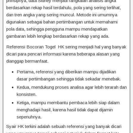
prinsipnya, data Sidney menjadi rangkaian analisis angka
berdasarkan rekap hasil terdahulu, pola yang sering terlihat,
dan tren angka yang sering muncul. Metode ini umumnya
digunakan sebagai bahan pertimbangan untuk memahami
pola data, sehingga pengguna mampu mendapatkan
gambaran lebih lengkap berdasarkan rekap yang ada.
Referensi Bocoran Togel HK sering menjadi hal yang banyak
dicari para pencari informasi karena beberapa alasan yang
dianggap bermanfaat.
Pertama, referensi yang diberikan mampu dijadikan
dasar pertimbangan sehingga tidak sekadar menebak.
Kedua, mendukung proses analisa agar lebih terarah dan
konsisten.
Ketiga, mampu membantu pembaca lebih siap dalam
menghadapi hasil, karena hasil tidak dapat dijamin
sepenuhnya.
Syair HK terkini adalah sebuah referensi yang banyak dicari