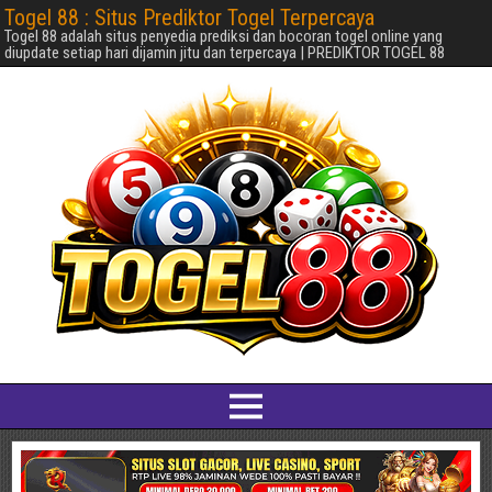
Togel 88 : Situs Prediktor Togel Terpercaya
Togel 88 adalah situs penyedia prediksi dan bocoran togel online yang
diupdate setiap hari dijamin jitu dan terpercaya | PREDIKTOR TOGEL 88