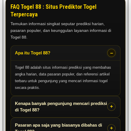
FAQ Togel 88 : Situs Prediktor Togel
Terpercaya
Temukan informasi singkat seputar prediksi harian,
pasaran populer, dan keunggulan layanan informasi di
Togel 88.
Apa itu Togel 88?
Togel 88 adalah situs informasi prediksi yang membahas
angka harian, data pasaran populer, dan referensi artikel
terbaru untuk pengunjung yang mencari informasi togel
secara praktis.
Kenapa banyak pengunjung mencari prediksi
di Togel 88?
Pasaran apa saja yang biasanya dibahas di