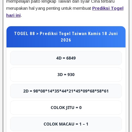
mempelajari paito lengkap Taiwan dan syair Cina terbaru
merupakan hal yang penting untuk membuat
Prediksi Togel
hari ini
.
TOGEL 88 > Prediksi Togel Taiwan Kamis 18 Juni
2026
4D = 6849
3D = 930
2D = 98*08*14*35*44*21*45*09*68*58*61
COLOK JITU = 0
COLOK MACAU = 1 – 1