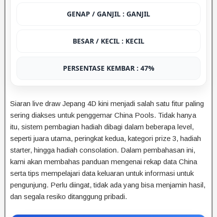
GENAP / GANJIL : GANJIL
BESAR / KECIL : KECIL
PERSENTASE KEMBAR : 47%
Siaran live draw Jepang 4D kini menjadi salah satu fitur paling
sering diakses untuk penggemar China Pools. Tidak hanya
itu, sistem pembagian hadiah dibagi dalam beberapa level,
seperti juara utama, peringkat kedua, kategori prize 3, hadiah
starter, hingga hadiah consolation. Dalam pembahasan ini,
kami akan membahas panduan mengenai rekap data China
serta tips mempelajari data keluaran untuk informasi untuk
pengunjung. Perlu diingat, tidak ada yang bisa menjamin hasil,
dan segala resiko ditanggung pribadi.