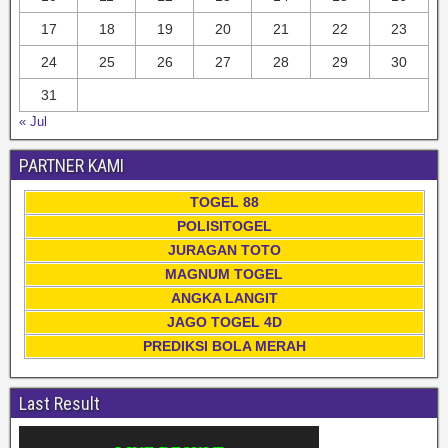
17
18
19
20
21
22
23
24
25
26
27
28
29
30
31
« Jul
PARTNER KAMI
TOGEL 88
POLISITOGEL
JURAGAN TOTO
MAGNUM TOGEL
ANGKA LANGIT
JAGO TOGEL 4D
PREDIKSI BOLA MERAH
Last Result