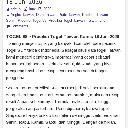
18 Juni 2026
admin
June 17, 2026
Angka Taiwan
,
Data Taiwan
,
Paito Taiwan
,
Prediksi Taiwan
Senin
,
Prediksi Togel 88
,
Prediksi Togel Taiwan
,
Taiwan Jitu
Comments
TOGEL 88 > Prediksi Togel Taiwan Kamis 18 Juni 2026
– sering menjadi topik yang banyak dicari oleh para pecinta
Togel SDY terbaik Indonesia. Sebagai situs data togel Taiwan,
kami mengerti pentingnya informasi yang cepat sebagai
bahan pertimbangan. Perlu diketahui, tidak ada yang bisa
menjamin hasil, dan setiap keputusan berada di tangan
pengguna.
Secara umum, prediksi SGP 4D menjadi hasil perhitungan
yang dikembangkan dari bermacam sumber, mulai dari rekap
result Japan sebelumnya, formula analisa angka, hingga
pergerakan angka terbaru. Perlu dipahami, bahwa togel
Singapore hanya buka 5 kali dalam seminggu, yaitu pada hari
Senin, Rabu, Kamis, Sabtu, dan Minggu. Dengan demikian,