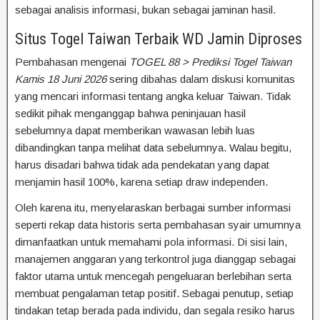
sebagai analisis informasi, bukan sebagai jaminan hasil.
Situs Togel Taiwan Terbaik WD Jamin Diproses
Pembahasan mengenai
TOGEL 88 > Prediksi Togel Taiwan
Kamis 18 Juni 2026
sering dibahas dalam diskusi komunitas
yang mencari informasi tentang angka keluar Taiwan. Tidak
sedikit pihak menganggap bahwa peninjauan hasil
sebelumnya dapat memberikan wawasan lebih luas
dibandingkan tanpa melihat data sebelumnya. Walau begitu,
harus disadari bahwa tidak ada pendekatan yang dapat
menjamin hasil 100%, karena setiap draw independen.
Oleh karena itu, menyelaraskan berbagai sumber informasi
seperti rekap data historis serta pembahasan syair umumnya
dimanfaatkan untuk memahami pola informasi. Di sisi lain,
manajemen anggaran yang terkontrol juga dianggap sebagai
faktor utama untuk mencegah pengeluaran berlebihan serta
membuat pengalaman tetap positif. Sebagai penutup, setiap
tindakan tetap berada pada individu, dan segala resiko harus