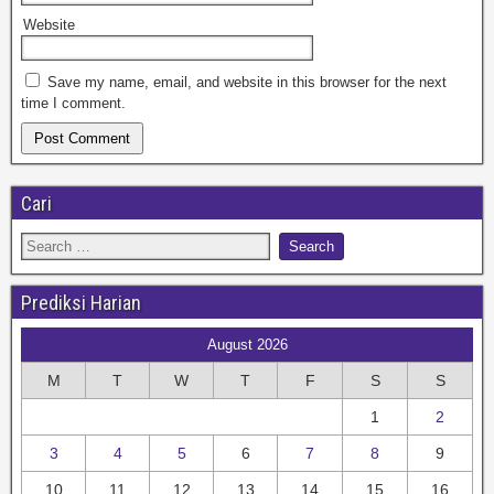
Website
Save my name, email, and website in this browser for the next
time I comment.
Cari
Prediksi Harian
August 2026
M
T
W
T
F
S
S
1
2
3
4
5
6
7
8
9
10
11
12
13
14
15
16