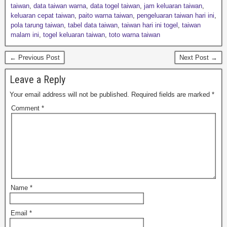
taiwan
,
data taiwan warna
,
data togel taiwan
,
jam keluaran taiwan
,
keluaran cepat taiwan
,
paito warna taiwan
,
pengeluaran taiwan hari ini
,
pola tarung taiwan
,
tabel data taiwan
,
taiwan hari ini togel
,
taiwan
malam ini
,
togel keluaran taiwan
,
toto warna taiwan
← Previous Post
Next Post →
Leave a Reply
Your email address will not be published.
Required fields are marked
*
Comment
*
Name
*
Email
*