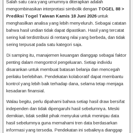
Salah satu cara yang umumnya diterapkan adalah
mengombinasikan interpretasi simbolik dengan
TOGEL 88 >
Prediksi Togel Taiwan Kamis 18 Juni 2026
untuk
menghasilkan analisa yang lebih menyeluruh. Sebagai catatan
bahwa hasil undian tidak dapat dipastikan. Hasil yang tercatat
sering kali terdistribusi di rentang nilai yang berbeda, dan tidak
sering terpusat pada satu kategori saja.
Di samping itu, manajemen keuangan dianggap sebagai faktor
penting dalam mengontrol pengeluaran. Setiap individu
disarankan untuk membuat batasan belanja dan mencegah
perilaku berlebihan. Pendekatan kolaboratif dapat membantu
kontrol yang lebih baik terhadap dana, selama tetap menjaga
kesadaran finansial.
Walau begitu, perlu dipahami bahwa setiap hasil draw bersifat
independen dan tidak dipengaruhi hasil sebelumnya. Meski
demikian, tidak sedikit pihak menyukai untuk meninjau data
hasil sebelumnya guna memahami tren data berdasarkan
informasi yang tersedia. Pendekatan ini sebaiknya dianggap