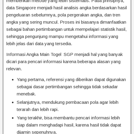
memberikan metode yang lebih sistematis. Pada prinsipnya,
data Singapore menjadi hasil analisis angka berdasarkan hasil
pengeluaran sebelumnya, pola pergerakan angka, dan tren
angka yang sering muncul. Proses ini biasanya dimanfaatkan
sebagai bahan pertimbangan untuk mempelajari statistik hasil,
sehingga pengunjung mampu mengetahui informasi yang
lebih jelas dari data yang tersedia.
Informasi Angka Main Togel SGP menjadi hal yang banyak
dicari para pencari informasi karena beberapa alasan yang
relevan.
Yang pertama, referensi yang diberikan dapat digunakan
sebagai dasar pertimbangan sehingga tidak sekadar
menebak.
Selanjutnya, mendukung pembacaan pola agar lebih
terarah dan lebih rapi.
Yang terakhir, bisa membantu pencari informasi lebih
siap dalam menghadapi hasil, karena hasil tidak dapat
dijamin sepenuhnya.