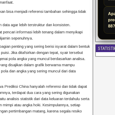
manfaat.
ikan bisa menjadi referensi tambahan sehingga tidak
Apa
pre
ta agar lebih terstruktur dan konsisten.
88
 pencari informasi lebih tenang dalam menyikapi
 dijamin sepenuhnya.
bagian penting yang sering berisi isyarat dalam bentuk
STATISTI
isi. Jika ditafsirkan dengan tepat, syair tersebut
nai pola angka yang muncul berdasarkan analisa.
 yang disajikan dalam grafik berwarna mampu
la dan angka yang sering muncul dari data
a Prediksi China hanyalah referensi dan tidak dapat
mnya, terdapat dua cara yang sering digunakan
u analisis statistik dari data keluaran terdahulu serta
an mimpi atau angka hoki. Kesimpulannya, setiap
ngan pertimbangan matang, karena segala resiko