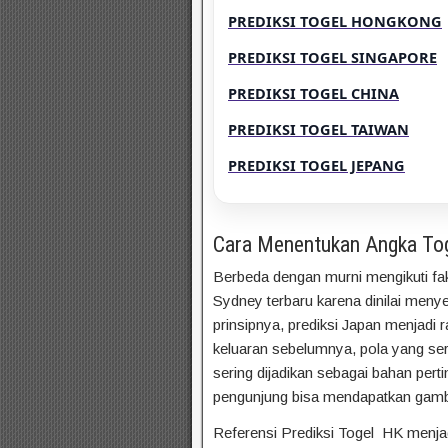
PREDIKSI TOGEL HONGKONG
PREDIKSI TOGEL SINGAPORE
PREDIKSI TOGEL CHINA
PREDIKSI TOGEL TAIWAN
PREDIKSI TOGEL JEPANG
Cara Menentukan Angka Tog
Berbeda dengan murni mengikuti fa
Sydney terbaru karena dinilai meny
prinsipnya, prediksi Japan menjadi
keluaran sebelumnya, pola yang serin
sering dijadikan sebagai bahan pe
pengunjung bisa mendapatkan gamba
Referensi Prediksi Togel HK menjad