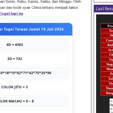
 hari Senin, Rabu, Kamis, Sabtu, dan Minggu. Oleh
pan dan kode syair China terbaru menjadi faktor
Last Resu
ogel hari ini
.
si Togel Taiwan Jumat 10 Juli 2026
4D = 4363
3D = 732
10*18*15*82*71*42*75*35*90
COLOK JITU = 3
LOK MACAU = 9 – 8