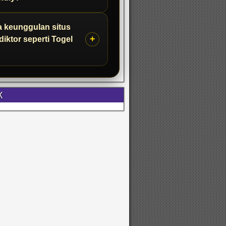
 keunggulan situs
diktor seperti Togel
?
K