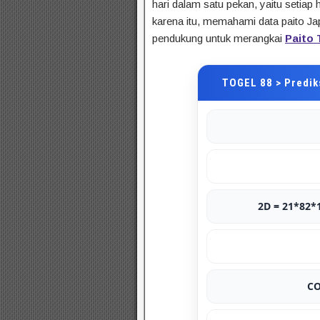
hari dalam satu pekan, yaitu setiap
karena itu, memahami data paito Ja
pendukung untuk merangkai
Paito T
TOGEL 88 > Predik
2D = 21*82*
CO