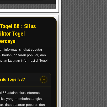
Togel 88 : Situs
iktor Togel
ercaya
n informasi singkat seputar
si harian, pasaran populer, dan
ulan layanan informasi di Togel
 itu Togel 88?
l 88 adalah situs informasi
diksi yang membahas angka
an, data pasaran populer, dan