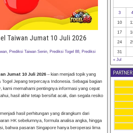
3
10
1
17
1
gel Taiwan Jumat 10 Juli 2026
24
2
iwan
,
Prediksi Taiwan Senin
,
Prediksi Togel 88
,
Prediksi
31
« Jul
PARTNER
an Jumat 10 Juli 2026
– kian menjadi topik yang
 Togel Jepang terpercaya Indonesia. Sebagai bagian
ey, kami memahami pentingnya informasi yang cepat
ahui, hasil akhir tetap bersifat acak, dan segala resiko
enjadi hasil perhitungan yang dirangkum dari
eluaran HK sebelumnya, formula analisa angka, hingga
masi, bahwa pasaran Singapore hanya beroperasi lima