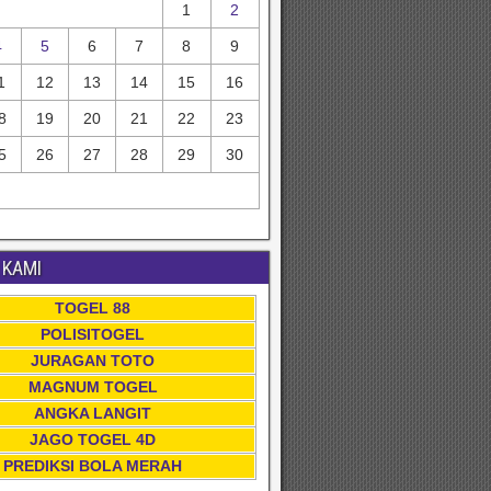
1
2
4
5
6
7
8
9
1
12
13
14
15
16
8
19
20
21
22
23
5
26
27
28
29
30
 KAMI
TOGEL 88
POLISITOGEL
JURAGAN TOTO
MAGNUM TOGEL
ANGKA LANGIT
JAGO TOGEL 4D
PREDIKSI BOLA MERAH