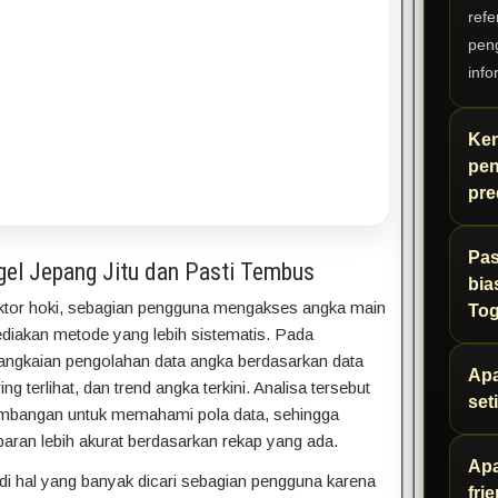
refe
pen
info
Ken
pen
pre
Pas
el Jepang Jitu dan Pasti Tembus
bia
ktor hoki, sebagian pengguna mengakses angka main
Tog
ediakan metode yang lebih sistematis. Pada
 rangkaian pengolahan data angka berdasarkan data
Apa
g terlihat, dan trend angka terkini. Analisa tersebut
set
rtimbangan untuk memahami pola data, sehingga
ran lebih akurat berdasarkan rekap yang ada.
Apa
i hal yang banyak dicari sebagian pengguna karena
fri