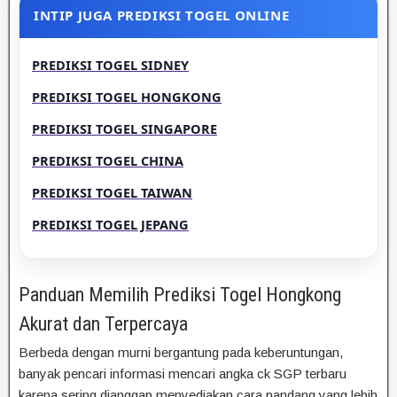
INTIP JUGA PREDIKSI TOGEL ONLINE
PREDIKSI TOGEL SIDNEY
PREDIKSI TOGEL HONGKONG
PREDIKSI TOGEL SINGAPORE
PREDIKSI TOGEL CHINA
PREDIKSI TOGEL TAIWAN
PREDIKSI TOGEL JEPANG
Panduan Memilih Prediksi Togel Hongkong
Akurat dan Terpercaya
Berbeda dengan murni bergantung pada keberuntungan,
banyak pencari informasi mencari angka ck SGP terbaru
karena sering dianggap menyediakan cara pandang yang lebih