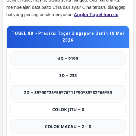
mempelajari data paito Cina dan syair Cina terbaru dianggap
hal yang penting untuk menyusun
Angka Togel hari ini
.
TOGEL 88 > Prediksi Togel Singapore Senin 18 Mei
2026
4D = 9199
3D = 233
2D = 39*90*25*56*76*11*90*89*82*66*59
COLOK JITU = 0
COLOK MACAU = 2 – 8