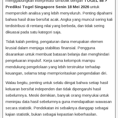
menggabungkan interpretasi simbolik dengan
TOGEL 88 >
Prediksi Togel Singapore Senin 18 Mei 2026
untuk
memperoleh analisa yang lebih menyeluruh. Penting dipahami
bahwa hasil draw bersifat acak. Angka yang muncul sering kali
terdistribusi di rentang nilai yang berbeda, dan tidak sering
dikuasai pada satu kategori saja.
Tidak kalah penting, pengaturan dana merupakan elemen
krusial dalam menjaga stabilitas finansial. Pengguna
disarankan untuk membuat batasan belanja dan menghindari
pengeluaran impulsif. Kerja sama kelompok mampu
mendukung pengelolaan yang lebih terstruktur terhadap
keuangan, selama tetap memprioritaskan pengendalian diri.
Walau begitu, penting untuk selalu diingat bahwa setiap hasil
keluaran bersifat independen dan tidak dipengaruhi hasil
sebelumnya. Meski demikian, banyak orang menyukai untuk
meninjau data hasil sebelumnya guna mendapatkan wawasan
secara statistik. Pendekatan ini sebaiknya dianggap sebagai
kajian statistik, bukan sebagai kepastian keberhasilan.