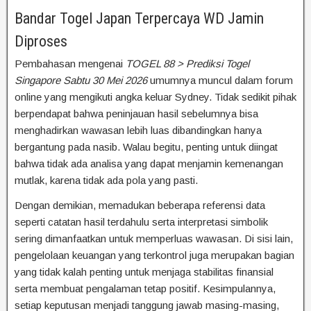
Bandar Togel Japan Terpercaya WD Jamin
Diproses
Pembahasan mengenai
TOGEL 88 > Prediksi Togel
Singapore Sabtu 30 Mei 2026
umumnya muncul dalam forum
online yang mengikuti angka keluar Sydney. Tidak sedikit pihak
berpendapat bahwa peninjauan hasil sebelumnya bisa
menghadirkan wawasan lebih luas dibandingkan hanya
bergantung pada nasib. Walau begitu, penting untuk diingat
bahwa tidak ada analisa yang dapat menjamin kemenangan
mutlak, karena tidak ada pola yang pasti.
Dengan demikian, memadukan beberapa referensi data
seperti catatan hasil terdahulu serta interpretasi simbolik
sering dimanfaatkan untuk memperluas wawasan. Di sisi lain,
pengelolaan keuangan yang terkontrol juga merupakan bagian
yang tidak kalah penting untuk menjaga stabilitas finansial
serta membuat pengalaman tetap positif. Kesimpulannya,
setiap keputusan menjadi tanggung jawab masing-masing,