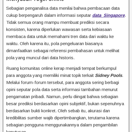
Sebagian penganalisa data menilai bahwa pembacaan data
cukup berpengaruh dalam informasi seputar
data Singapore
.
Tidak semua orang mampu membuat prediksi secara
konsisten, karena diperlukan wawasan serta kebiasaan
membaca data untuk memahami tren data dari waktu ke
waktu. Oleh karena itu, pola pengeluaran biasanya
dimanfaatkan sebagai referensi pembahasan untuk melihat
pola yang muncul dari data historis.
Ruang komunitas online kerap menjadi tempat berkumpul
para anggota yang memiliki minat topik terkait
Sidney Pools
.
Melalui forum-forum tersebut, para anggota sering berbagi
opini seputar pola data serta informasi tambahan menurut
pengamatan pribadi. Namun, perlu diingat bahwa sebagian
besar prediksi berdasarkan opini subjektif, bukan sepenuhnya
berdasarkan bukti konkret. Oleh sebab itu, akurasi dan
kredibilitas sumber wajib dipertimbangkan, terutama karena
sebagian pengguna menggunakannya dalam pengambilan
keputusan.