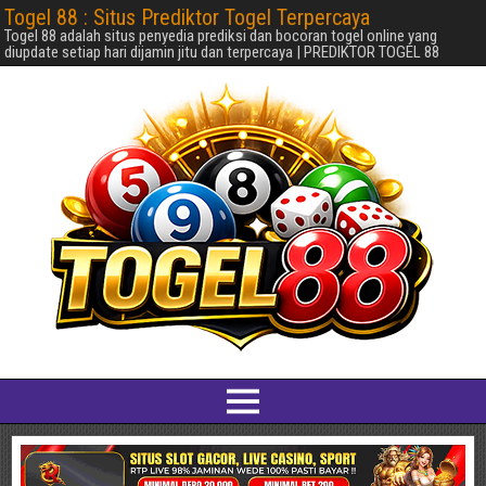
Togel 88 : Situs Prediktor Togel Terpercaya
Togel 88 adalah situs penyedia prediksi dan bocoran togel online yang
diupdate setiap hari dijamin jitu dan terpercaya | PREDIKTOR TOGEL 88