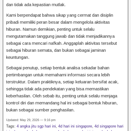
dan tidak ada kepastian mutlak.
Kami berpendapat bahwa sikap yang cermat dan disiplin
pribadi memiliki peran besar dalam mengelola aktivitas
hiburan. Namun demikian, penting untuk selalu
mengutamakan tanggung jawab dan tidak menjadikannya
sebagai cara mencari nafkah. Anggaplah aktivitas tersebut
sebagai hiburan semata, dan bukan sebagai jaminan
keuntungan.
Sebagai penutup, setiap bentuk analisa sekadar bahan
pertimbangan untuk memahami informasi secara lebih
terstruktur. Dalam praktiknya, setiap keluaran bersifat acak,
sehingga tidak ada pendekatan yang bisa memastikan
keberhasilan. Oleh sebab itu, penting untuk selalu menjaga
kontrol diri dan memandang hal ini sebagai bentuk hiburan,
bukan sebagai sumber penghasilan.
Updated: May 29, 2026 — 9:16 pm
Tags:
4 angka jitu sgp hari ini
,
4d hari ini singapore
,
4d singapore hari