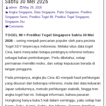
Sabtu 30 Mei 2026
admin
May 29, 2026
Angka Singapore
,
Data Singapore
,
Paito Singapore
,
Prediksi
Singapore Senin
,
Prediksi Togel 88
,
Prediksi Togel Singapore
,
Singapore Jitu
Comments
TOGEL 88 > Prediksi Togel Singapore Sabtu 30 Mei
2026
– sering menjadi pencarian populer oleh para pecinta
Togel SDY terpercaya Indonesia. Melalui situs data togel
Cina, kami menyadari betapa pentingnya referensi terbaru
sebagai bahan pertimbangan. Perlu diketahui, setiap
permainan memiliki resiko, dan setiap keputusan berada di
tangan pengguna.
Pada prinsipnya, angka jitu Cina 4D menjadi hasil perhitungan
yang disusun dari beberapa referensi, mulai dari data keluaran
Japan sebelumnya, metode perhitungan statistik, hingga tren
angka togel hari ini. Sebagai informasi, bahwa pasaran
Hongkong hanya buka 5 kali dalam seminggu, yaitu setiap hari
Senin, Rabu, Kamis, Sabtu, dan Minggu. Dengan demikian,