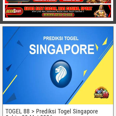
TOGEL 88 > Prediksi Togel Singapore