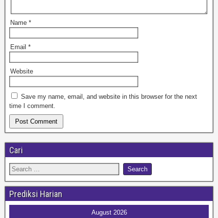
Name
*
Email
*
Website
Save my name, email, and website in this browser for the next
time I comment.
Cari
Prediksi Harian
August 2026