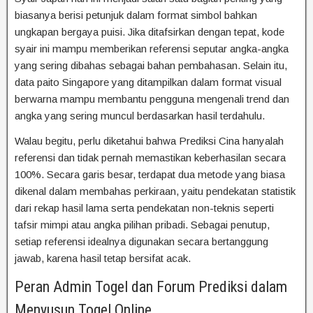
biasanya berisi petunjuk dalam format simbol bahkan
ungkapan bergaya puisi. Jika ditafsirkan dengan tepat, kode
syair ini mampu memberikan referensi seputar angka-angka
yang sering dibahas sebagai bahan pembahasan. Selain itu,
data paito Singapore yang ditampilkan dalam format visual
berwarna mampu membantu pengguna mengenali trend dan
angka yang sering muncul berdasarkan hasil terdahulu.
Walau begitu, perlu diketahui bahwa Prediksi Cina hanyalah
referensi dan tidak pernah memastikan keberhasilan secara
100%. Secara garis besar, terdapat dua metode yang biasa
dikenal dalam membahas perkiraan, yaitu pendekatan statistik
dari rekap hasil lama serta pendekatan non-teknis seperti
tafsir mimpi atau angka pilihan pribadi. Sebagai penutup,
setiap referensi idealnya digunakan secara bertanggung
jawab, karena hasil tetap bersifat acak.
Peran Admin Togel dan Forum Prediksi dalam
Menyusun Togel Online