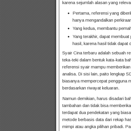
karena sejumlah alasan yang releva
Pertama, referensi yang diber
hanya mengandalkan perkiraan
Yang kedua, membantu pemaham
Yang terakhir, dapat membuat 
hasil, karena hasil tidak dapat
Syair Cina terbaru adalah sebuah 
teka-teki dalam bentuk kata-kata bahk
referensi syair mampu memberikan r
analisa. Di sisi lain, paito lengkap
biasanya mempercepat pengguna me
berdasarkan riwayat keluaran.
Namun demikian, harus disadari ba
tambahan dan tidak bisa memberik
terdapat dua pendekatan yang biasa
metode berbasis data dari rekap hasi
mimpi atau angka pilihan pribadi. Pa