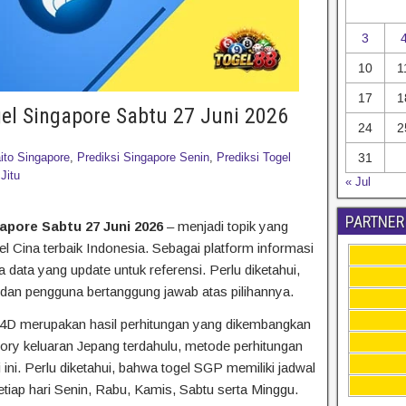
3
10
1
17
1
gel Singapore Sabtu 27 Juni 2026
24
2
ito Singapore
,
Prediksi Singapore Senin
,
Prediksi Togel
31
Jitu
« Jul
PARTNER
apore Sabtu 27 Juni 2026
– menjadi topik yang
gel Cina terbaik Indonesia. Sebagai platform informasi
 data yang update untuk referensi. Perlu diketahui,
, dan pengguna bertanggung jawab atas pilihannya.
 4D merupakan hasil perhitungan yang dikembangkan
story keluaran Jepang terdahulu, metode perhitungan
ri ini. Perlu diketahui, bahwa togel SGP memiliki jadwal
etiap hari Senin, Rabu, Kamis, Sabtu serta Minggu.