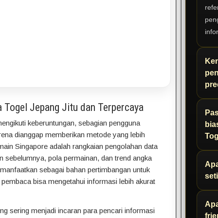
refe
pen
info
Ken
pen
pre
Togel Jepang Jitu dan Terpercaya
Pas
mengikuti keberuntungan, sebagian pengguna
bia
rena dianggap memberikan metode yang lebih
Tog
a main Singapore adalah rangkaian pengolahan data
an sebelumnya, pola permainan, dan trend angka
Apa
dimanfaatkan sebagai bahan pertimbangan untuk
set
ga pembaca bisa mengetahui informasi lebih akurat
Apa
g sering menjadi incaran para pencari informasi
fri