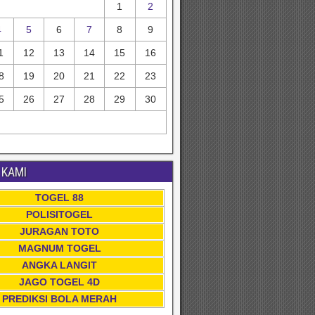
1
2
4
5
6
7
8
9
1
12
13
14
15
16
8
19
20
21
22
23
5
26
27
28
29
30
 KAMI
TOGEL 88
POLISITOGEL
JURAGAN TOTO
MAGNUM TOGEL
ANGKA LANGIT
JAGO TOGEL 4D
PREDIKSI BOLA MERAH