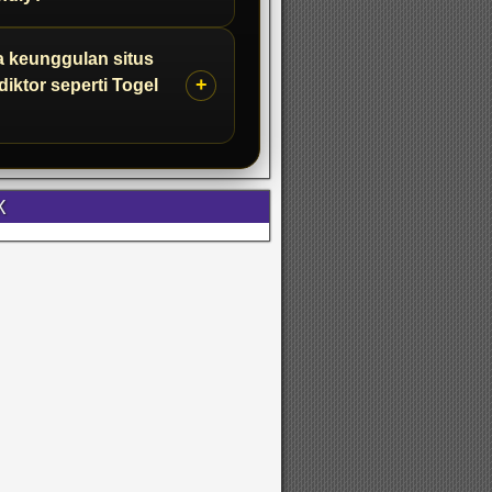
 keunggulan situs
diktor seperti Togel
?
K