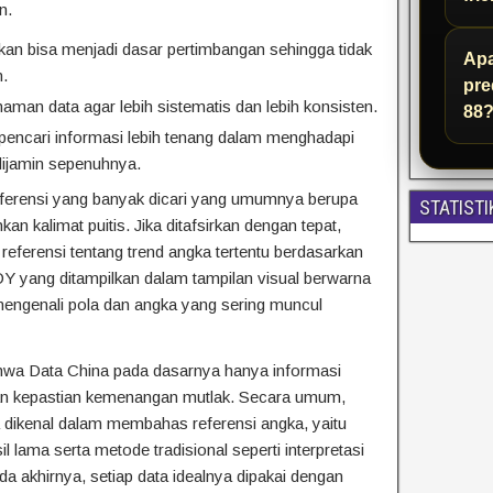
n.
ikan bisa menjadi dasar pertimbangan sehingga tidak
Apa
.
pre
an data agar lebih sistematis dan lebih konsisten.
88
pencari informasi lebih tenang dalam menghadapi
 dijamin sepenuhnya.
referensi yang banyak dicari yang umumnya berupa
STATISTI
an kalimat puitis. Jika ditafsirkan dengan tepat,
eferensi tentang trend angka tertentu berdasarkan
 SDY yang ditampilkan dalam tampilan visual berwarna
ngenali pola dan angka yang sering muncul
hwa Data China pada dasarnya hanya informasi
an kepastian kemenangan mutlak. Secara umum,
 dikenal dalam membahas referensi angka, yaitu
l lama serta metode tradisional seperti interpretasi
da akhirnya, setiap data idealnya dipakai dengan