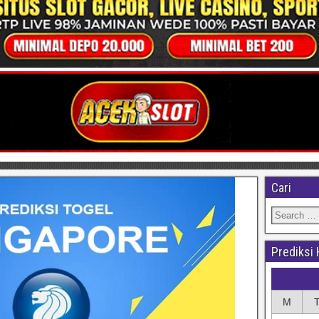
Cari
Prediksi 
M