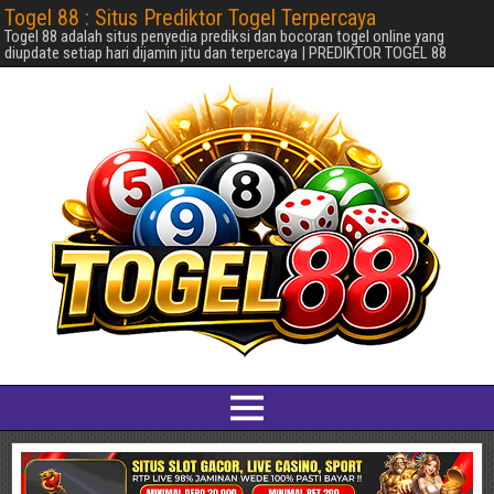
Togel 88 : Situs Prediktor Togel Terpercaya
Togel 88 adalah situs penyedia prediksi dan bocoran togel online yang
diupdate setiap hari dijamin jitu dan terpercaya | PREDIKTOR TOGEL 88