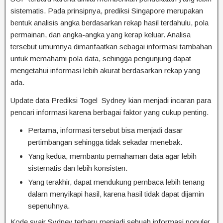
sistematis. Pada prinsipnya, prediksi Singapore merupakan
bentuk analisis angka berdasarkan rekap hasil terdahulu, pola
permainan, dan angka-angka yang kerap keluar. Analisa
tersebut umumnya dimanfaatkan sebagai informasi tambahan
untuk memahami pola data, sehingga pengunjung dapat
mengetahui informasi lebih akurat berdasarkan rekap yang
ada.
Update data Prediksi Togel Sydney kian menjadi incaran para
pencari informasi karena berbagai faktor yang cukup penting.
Pertama, informasi tersebut bisa menjadi dasar
pertimbangan sehingga tidak sekadar menebak.
Yang kedua, membantu pemahaman data agar lebih
sistematis dan lebih konsisten.
Yang terakhir, dapat mendukung pembaca lebih tenang
dalam menyikapi hasil, karena hasil tidak dapat dijamin
sepenuhnya.
Kode syair Sydney terbaru menjadi sebuah informasi populer