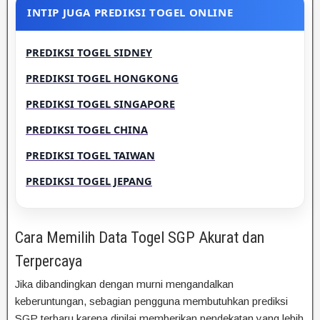
INTIP JUGA PREDIKSI TOGEL ONLINE
PREDIKSI TOGEL SIDNEY
PREDIKSI TOGEL HONGKONG
PREDIKSI TOGEL SINGAPORE
PREDIKSI TOGEL CHINA
PREDIKSI TOGEL TAIWAN
PREDIKSI TOGEL JEPANG
Cara Memilih Data Togel SGP Akurat dan
Terpercaya
Jika dibandingkan dengan murni mengandalkan
keberuntungan, sebagian pengguna membutuhkan prediksi
SGP terbaru karena dinilai memberikan pendekatan yang lebih