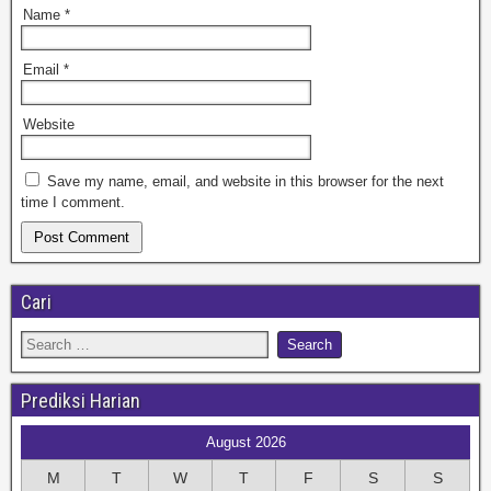
Name
*
Email
*
Website
Save my name, email, and website in this browser for the next
time I comment.
Cari
Prediksi Harian
August 2026
M
T
W
T
F
S
S