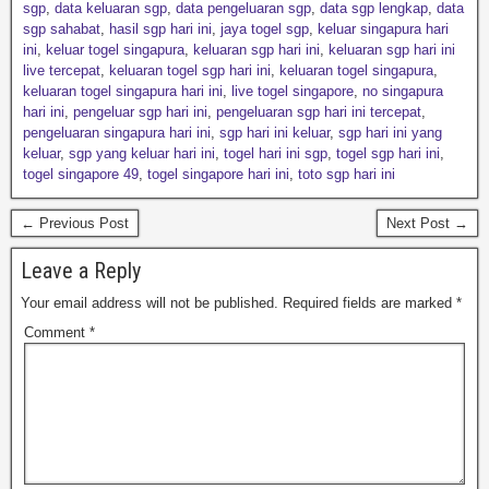
sgp
,
data keluaran sgp
,
data pengeluaran sgp
,
data sgp lengkap
,
data
sgp sahabat
,
hasil sgp hari ini
,
jaya togel sgp
,
keluar singapura hari
ini
,
keluar togel singapura
,
keluaran sgp hari ini
,
keluaran sgp hari ini
live tercepat
,
keluaran togel sgp hari ini
,
keluaran togel singapura
,
keluaran togel singapura hari ini
,
live togel singapore
,
no singapura
hari ini
,
pengeluar sgp hari ini
,
pengeluaran sgp hari ini tercepat
,
pengeluaran singapura hari ini
,
sgp hari ini keluar
,
sgp hari ini yang
keluar
,
sgp yang keluar hari ini
,
togel hari ini sgp
,
togel sgp hari ini
,
togel singapore 49
,
togel singapore hari ini
,
toto sgp hari ini
← Previous Post
Next Post →
Leave a Reply
Your email address will not be published.
Required fields are marked
*
Comment
*