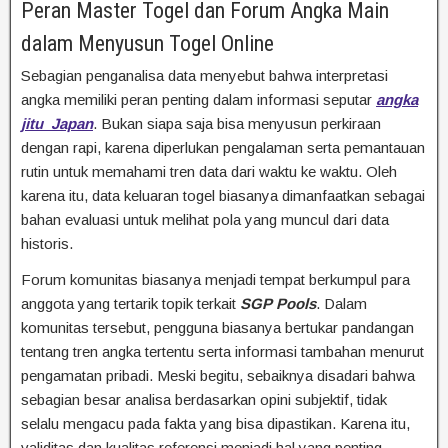
Peran Master Togel dan Forum Angka Main
dalam Menyusun Togel Online
Sebagian penganalisa data menyebut bahwa interpretasi
angka memiliki peran penting dalam informasi seputar
angka
jitu Japan
. Bukan siapa saja bisa menyusun perkiraan
dengan rapi, karena diperlukan pengalaman serta pemantauan
rutin untuk memahami tren data dari waktu ke waktu. Oleh
karena itu, data keluaran togel biasanya dimanfaatkan sebagai
bahan evaluasi untuk melihat pola yang muncul dari data
historis.
Forum komunitas biasanya menjadi tempat berkumpul para
anggota yang tertarik topik terkait
SGP Pools
. Dalam
komunitas tersebut, pengguna biasanya bertukar pandangan
tentang tren angka tertentu serta informasi tambahan menurut
pengamatan pribadi. Meski begitu, sebaiknya disadari bahwa
sebagian besar analisa berdasarkan opini subjektif, tidak
selalu mengacu pada fakta yang bisa dipastikan. Karena itu,
validitas dan kualitas referensi menjadi hal yang penting,