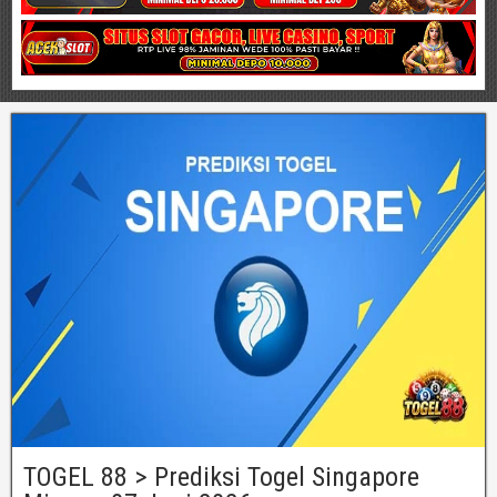
TOGEL 88 > Prediksi Togel Singapore