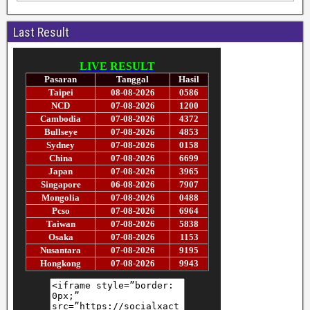
Last Result