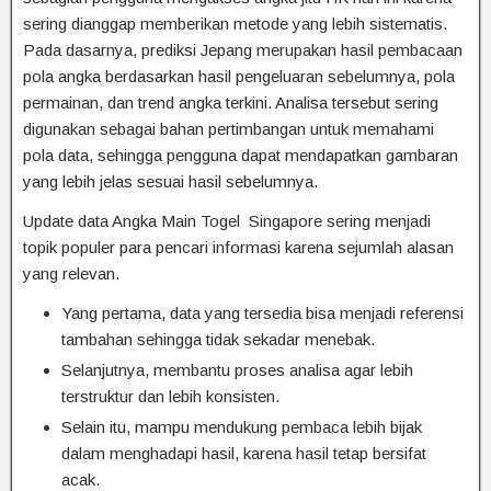
sering dianggap memberikan metode yang lebih sistematis.
Pada dasarnya, prediksi Jepang merupakan hasil pembacaan
pola angka berdasarkan hasil pengeluaran sebelumnya, pola
permainan, dan trend angka terkini. Analisa tersebut sering
digunakan sebagai bahan pertimbangan untuk memahami
pola data, sehingga pengguna dapat mendapatkan gambaran
yang lebih jelas sesuai hasil sebelumnya.
Update data Angka Main Togel Singapore sering menjadi
topik populer para pencari informasi karena sejumlah alasan
yang relevan.
Yang pertama, data yang tersedia bisa menjadi referensi
tambahan sehingga tidak sekadar menebak.
Selanjutnya, membantu proses analisa agar lebih
terstruktur dan lebih konsisten.
Selain itu, mampu mendukung pembaca lebih bijak
dalam menghadapi hasil, karena hasil tetap bersifat
acak.