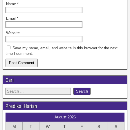
Name
*
Email
*
Website
Save my name, email, and website in this browser for the next
time I comment.
Cari
Prediksi Harian
August 2026
M
T
W
T
F
S
S