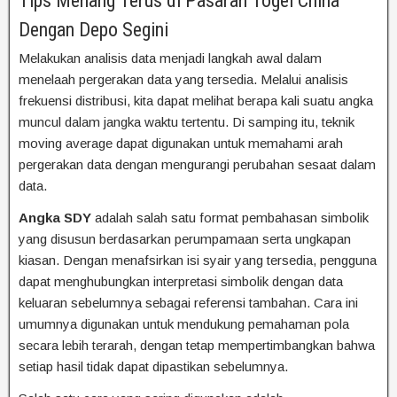
Tips Menang Terus di Pasaran Togel China
Dengan Depo Segini
Melakukan analisis data menjadi langkah awal dalam
menelaah pergerakan data yang tersedia. Melalui analisis
frekuensi distribusi, kita dapat melihat berapa kali suatu angka
muncul dalam jangka waktu tertentu. Di samping itu, teknik
moving average dapat digunakan untuk memahami arah
pergerakan data dengan mengurangi perubahan sesaat dalam
data.
Angka SDY
adalah salah satu format pembahasan simbolik
yang disusun berdasarkan perumpamaan serta ungkapan
kiasan. Dengan menafsirkan isi syair yang tersedia, pengguna
dapat menghubungkan interpretasi simbolik dengan data
keluaran sebelumnya sebagai referensi tambahan. Cara ini
umumnya digunakan untuk mendukung pemahaman pola
secara lebih terarah, dengan tetap mempertimbangkan bahwa
setiap hasil tidak dapat dipastikan sebelumnya.