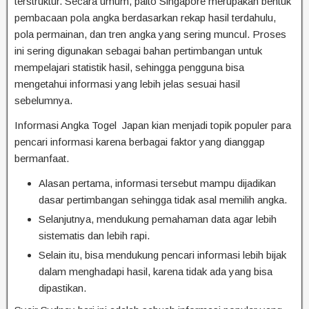
terstruktur. Secara umum, paito Singapore merupakan bentuk
pembacaan pola angka berdasarkan rekap hasil terdahulu,
pola permainan, dan tren angka yang sering muncul. Proses
ini sering digunakan sebagai bahan pertimbangan untuk
mempelajari statistik hasil, sehingga pengguna bisa
mengetahui informasi yang lebih jelas sesuai hasil
sebelumnya.
Informasi Angka Togel Japan kian menjadi topik populer para
pencari informasi karena berbagai faktor yang dianggap
bermanfaat.
Alasan pertama, informasi tersebut mampu dijadikan
dasar pertimbangan sehingga tidak asal memilih angka.
Selanjutnya, mendukung pemahaman data agar lebih
sistematis dan lebih rapi.
Selain itu, bisa mendukung pencari informasi lebih bijak
dalam menghadapi hasil, karena tidak ada yang bisa
dipastikan.