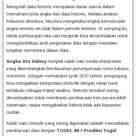
Mengolah data historis merupakan dasar utama dalam
memahami pola angka dari data historis. Melalui analisis
frekuensi distribusi, kita bisa mengetahui tingkat kemunculan
angka tertentu tercatat dalam periode tertentu. Di samping itu,
teknik perhitungan rata-rata bergerak bisa dimanfaatkan untuk
mengidentifikasi arah pergerakan data dengan meredam
lonjakan sementara dalam data.
Angka Jitu Sidney
menjadi salah satu media interpretasi
yang dikembangkan berdasarkan perumpamaan serta bahasa
metaforis. Dengan memahami syair SGP terkini, pengunjung
bisa mengaitkan interpretasi simbolik dengan rekap hasil
terdahulu sebagai materi analisa. Metode tersebut sering
dimanfaatkan untuk membantu pembacaan tren secara lebih
sistematis, tanpa mengabaikan bahwa tidak ada kepastian
mutlak.
Salah satu metode yang sering digunakan adalah memadukan
pembacaan data dengan
TOGEL 88 > Prediksi Togel