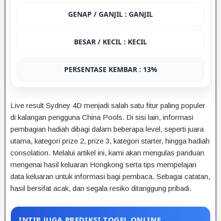
GENAP / GANJIL : GANJIL
BESAR / KECIL : KECIL
PERSENTASE KEMBAR : 13%
Live result Sydney 4D menjadi salah satu fitur paling populer
di kalangan pengguna China Pools. Di sisi lain, informasi
pembagian hadiah dibagi dalam beberapa level, seperti juara
utama, kategori prize 2, prize 3, kategori starter, hingga hadiah
consolation. Melalui artikel ini, kami akan mengulas panduan
mengenai hasil keluaran Hongkong serta tips mempelajari
data keluaran untuk informasi bagi pembaca. Sebagai catatan,
hasil bersifat acak, dan segala resiko ditanggung pribadi.
INTIP JUGA PREDIKSI TOGEL ONLINE