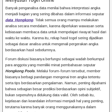
Banyak penganalisa data menilai bahwa interpretasi angka
menjadi bagian yang sering dibahas dalam informasi seputar
data Hongkong
. Tidak semua orang mampu melakukan
analisa secara mendalam, karena diperlukan wawasan serta
kebiasaan membaca data untuk mempelajari riwayat hasil dari
waktu ke waktu. Karena itu, rekap hasil togel sering dijadikan
sebagai dasar analisa untuk mengenali pergerakan angka
berdasarkan hasil sebelumnya.
Forum diskusi biasanya berfungsi sebagai wadah berkumpul
para anggota yang memiliki minat pembahasan seputar
Hongkong Pools
. Melalui forum-forum tersebut, member
biasanya berbagi pandangan mengenai tren angka tertentu
serta tips berdasarkan pengalaman. Namun, penting dipahami
bahwa sebagian besar prediksi berdasarkan opini subjektif,
bukan sepenuhnya didukung data valid. Oleh sebab itu,
kejelasan dan keandalan informasi menjadi hal yang penting,
terutama karena banyak orang menggunakannya dalam