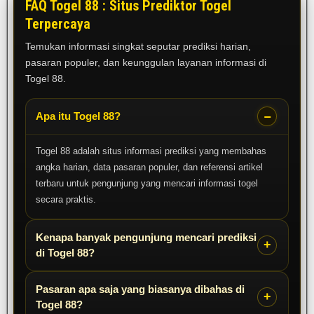
FAQ Togel 88 : Situs Prediktor Togel
Terpercaya
Temukan informasi singkat seputar prediksi harian,
pasaran populer, dan keunggulan layanan informasi di
Togel 88.
Apa itu Togel 88?
Togel 88 adalah situs informasi prediksi yang membahas
angka harian, data pasaran populer, dan referensi artikel
terbaru untuk pengunjung yang mencari informasi togel
secara praktis.
Kenapa banyak pengunjung mencari prediksi
di Togel 88?
Pasaran apa saja yang biasanya dibahas di
Togel 88?