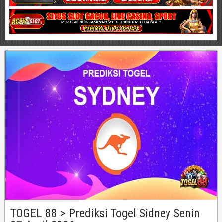
TOGEL 88 > Prediksi Togel Sidney Senin