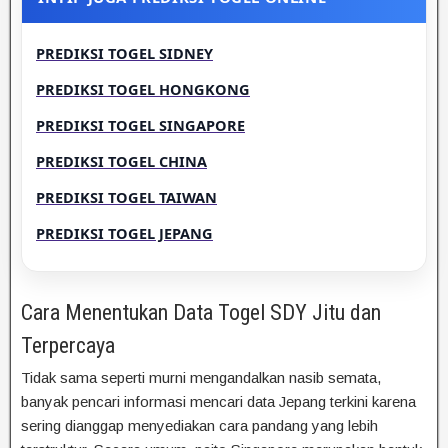
PREDIKSI TOGEL SIDNEY
PREDIKSI TOGEL HONGKONG
PREDIKSI TOGEL SINGAPORE
PREDIKSI TOGEL CHINA
PREDIKSI TOGEL TAIWAN
PREDIKSI TOGEL JEPANG
Cara Menentukan Data Togel SDY Jitu dan
Terpercaya
Tidak sama seperti murni mengandalkan nasib semata,
banyak pencari informasi mencari data Jepang terkini karena
sering dianggap menyediakan cara pandang yang lebih