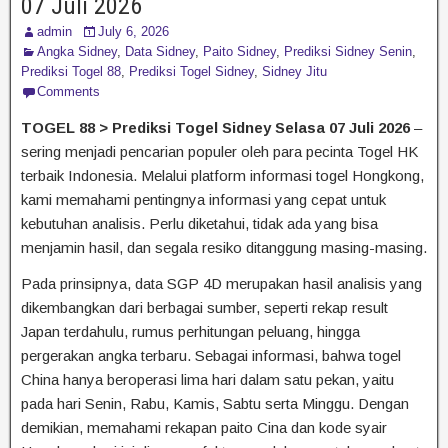
07 Juli 2026
admin
July 6, 2026
Angka Sidney
,
Data Sidney
,
Paito Sidney
,
Prediksi Sidney Senin
,
Prediksi Togel 88
,
Prediksi Togel Sidney
,
Sidney Jitu
Comments
TOGEL 88 > Prediksi Togel Sidney Selasa 07 Juli 2026
–
sering menjadi pencarian populer oleh para pecinta Togel HK
terbaik Indonesia. Melalui platform informasi togel Hongkong,
kami memahami pentingnya informasi yang cepat untuk
kebutuhan analisis. Perlu diketahui, tidak ada yang bisa
menjamin hasil, dan segala resiko ditanggung masing-masing.
Pada prinsipnya, data SGP 4D merupakan hasil analisis yang
dikembangkan dari berbagai sumber, seperti rekap result
Japan terdahulu, rumus perhitungan peluang, hingga
pergerakan angka terbaru. Sebagai informasi, bahwa togel
China hanya beroperasi lima hari dalam satu pekan, yaitu
pada hari Senin, Rabu, Kamis, Sabtu serta Minggu. Dengan
demikian, memahami rekapan paito Cina dan kode syair