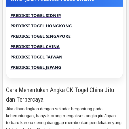
PREDIKSI TOGEL SIDNEY
PREDIKSI TOGEL HONGKONG
PREDIKSI TOGEL SINGAPORE
PREDIKSI TOGEL CHINA
PREDIKSI TOGEL TAIWAN
PREDIKSI TOGEL JEPANG
Cara Menentukan Angka CK Togel China Jitu
dan Terpercaya
Jika dibandingkan dengan sekadar bergantung pada
keberuntungan, banyak orang mengakses angka jitu Japan
terbaru karena sering dianggap memberikan pendekatan yang