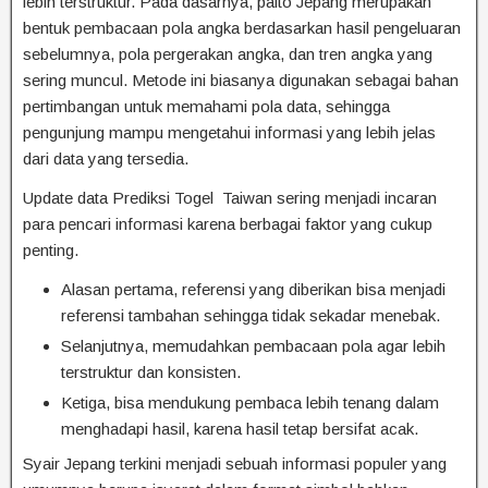
lebih terstruktur. Pada dasarnya, paito Jepang merupakan
bentuk pembacaan pola angka berdasarkan hasil pengeluaran
sebelumnya, pola pergerakan angka, dan tren angka yang
sering muncul. Metode ini biasanya digunakan sebagai bahan
pertimbangan untuk memahami pola data, sehingga
pengunjung mampu mengetahui informasi yang lebih jelas
dari data yang tersedia.
Update data Prediksi Togel Taiwan sering menjadi incaran
para pencari informasi karena berbagai faktor yang cukup
penting.
Alasan pertama, referensi yang diberikan bisa menjadi
referensi tambahan sehingga tidak sekadar menebak.
Selanjutnya, memudahkan pembacaan pola agar lebih
terstruktur dan konsisten.
Ketiga, bisa mendukung pembaca lebih tenang dalam
menghadapi hasil, karena hasil tetap bersifat acak.
Syair Jepang terkini menjadi sebuah informasi populer yang