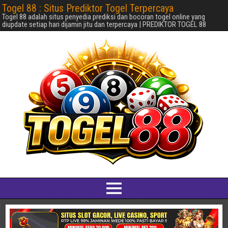
Togel 88 : Situs Prediktor Togel Terpercaya
Togel 88 adalah situs penyedia prediksi dan bocoran togel online yang
diupdate setiap hari dijamin jitu dan terpercaya | PREDIKTOR TOGEL 88