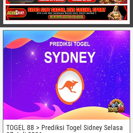
TOGEL 88 > Prediksi Togel Sidney Selasa